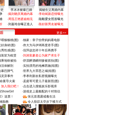
情史
李冰冰被爆已婚
揭秘生父离婚内幕
孕
·
揭刘晓庆离婚内幕
·
李幼斌新恋情曝光
婚
·
周迅王艳婆媳相见
·
陆毅爱女照首曝光
折
·
刘嘉玲自曝正造人
·
陈好新男友被曝光
 后
更多>>
喂猕猴桃(图)
·
独家：章子怡带妈妈看电影
好身材(图)
·
佟大为马伊琍再度牵手(图)
秀性感(图)
·
倪萍赵忠祥十年后再携手
服装皆为租赁
·
刘涛富豪老公为家产求生子
颜乘地铁被拍
·
舒淇醉酒瞬间惨被抓拍(图)
做活体解剖
·
实拍漂亮的地摊西施(组图)
的暴烈脾气
·
世界九大罪恶之城(组图)
遇灵异事件
·
李孝利新欢私密视频曝光
成命案导火索
·
孟庭苇可爱儿子最新照(图)
：加入我们吧！
·
点击进入搜狐娱乐影视库
howGirl
·
游戏史上最般配的十对情侣
2》送票！
·
张元首透露戒毒生活
湘胎教
·
令人惊叹太空步下楼方式