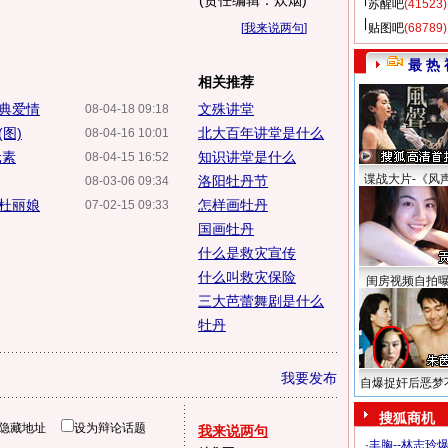
(责任编辑：炊烟)
苏醒吧
(41523)
[
我来说两句
]
贴图吧
(68789)
最 热 
相关推荐
古典爱情
文殊讲堂
08-04-18 09:18
图)
北大百年讲堂是什么
08-04-16 10:01
元素
知识讲堂是什么
08-04-15 16:52
谍战大片-《风
洛阳牡丹节
08-03-06 09:34
杜丽娘
怎样画牡丹
07-02-15 09:33
国画牡丹
什么是救灾宣传
什么叫救灾保险
闺房视频自拍
三大芭蕾舞剧是什么
牡丹
我要发布
自爆捉奸后恶梦
搜狐商机
隐藏地址
设为辩论话题
我来说两句
·
丰胸--林志玲