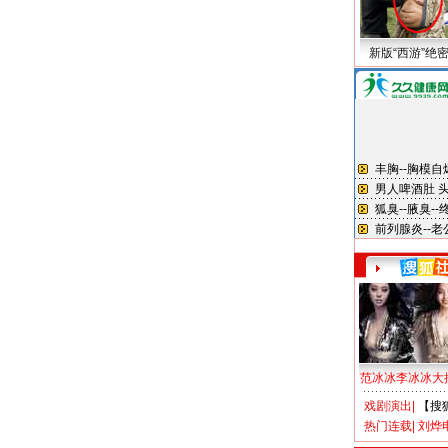
新版“西游”绝
范冰冰李冰冰大
戏剧演出
|
【搜
热门连载
|
刘烨