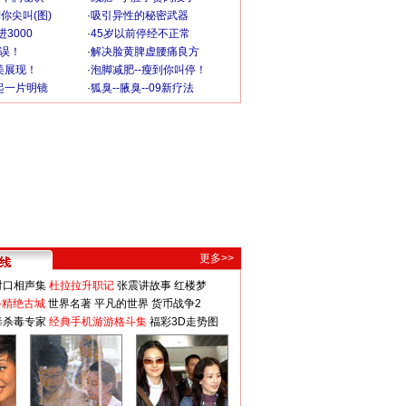
你尖叫(图)
·
吸引异性的秘密武器
3000
·
45岁以前停经不正常
不误！
·
解决脸黄脾虚腰痛良方
美展现！
·
泡脚减肥--瘦到你叫停！
起一片明镜
·
狐臭--腋臭--09新疗法
更多>>
对口相声集
杜拉拉升职记
张震讲故事
红楼梦
-精绝古城
世界名著
平凡的世界
货币战争2
毒杀毒专家
经典手机游游格斗集
福彩3D走势图