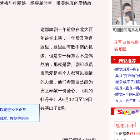
梅与杜丽娘一场穿越时空、唯美纯真的爱情故
这部舞剧一年前曾在北大百
高圆圆同居男友
年讲堂上演，一年后又重返
朱军
赵薇
电影
这里，这里面有数不清的机
笑
明星
缘。但是有一样东西不是偶
精彩推荐
然的，那就是爱。剧组成员
·
睡觉减肥--瘦到
表示爱是每个人都可以奉献
·
莫让“打呼噜”
的力量，他们希望自己能为
·
老公戒不了烟酒
·
狐臭--腋臭--
灾区奉献一份爱心。《我的
·
睡觉--丰胸--
牡丹亭》从6月12日至19日
·
女人--更年期-
共演出了8场。
说 吧 排 行
上证指数
(7744