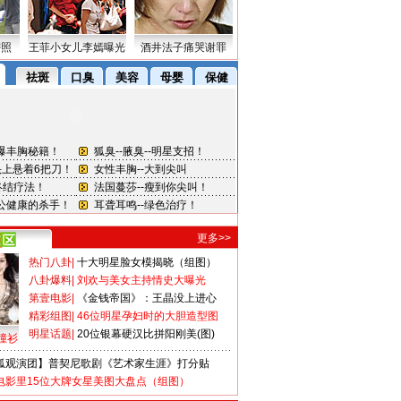
密照
王菲小女儿李嫣曝光
酒井法子痛哭谢罪
更多>>
热门八卦
|
十大明星脸女模揭晓（组图）
八卦爆料
|
刘欢与美女主持情史大曝光
第壹电影
|
《金钱帝国》：王晶没上进心
精彩组图
|
46位明星孕妇时的大胆造型图
明星话题
|
20位银幕硬汉比拼阳刚美(图)
撞衫
狐观演团】普契尼歌剧《艺术家生涯》打分贴
电影里15位大牌女星美图大盘点（组图）