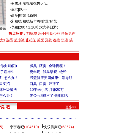
·
王雪洋
|
魔镜魔镜告诉我
·
童瑶
|
跑~~
·
高菲
|
时光飞逝啊
·
宋祖德
|
祖德新年教授“骂”的艺
·
李颖
|
2007.2.26哈尔滨半日游(
曝光
热点标签：
刘德华
冯小刚
蔡少芬
快乐男声
大s
选秀
范冰冰
张柏芝
苏醒
郑钧
春晚
李湘
搞
你尖叫(图)
·
狐臭--腋臭--全球揭秘！
毁了后半生
·
更年期--卵巢早衰--绝经
--怎么办？
·
涵盖健康要闻健康生活导航
明星支招
·
口臭--口臭--拜拜了!
罩杯升级魔法
·
10平米小店 月赚20万
-怎么办？
·
老公--烟戒不了排排毒吧
说 吧
更多>>
5)
李宇春吧
(104510)
快乐男声吧
(68574)