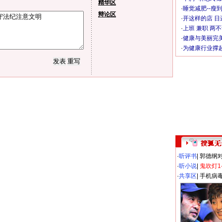
精华区
·
睡觉减肥--瘦到
辩论区
·
开这样的店 日进
·
上班 兼职 两
·
健康与美丽完
·
为健康行业撑
·
听评书
|
郭德纲
·
听小说
|
鬼吹灯1
·
共享区
|
手机病