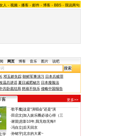
女人
-
视频
-
播客
-
邮件
-
博客
-
BBS
-
我说两句
闻
网页
博客
音乐
图片
说吧
长
邓玉娇失踪
朝鲜军事演习
日本兵赎罪
改温总讲话
夏日减肥秘方
日本瘦脸法
中共卧底结局
慈禧不快乐
侵略中国报告
更多>>
·
歌手魔
|
这是“演唱会”还是“演
·
田启文
|
加入娱乐圈必读心得（三
·
谢苗
|
息影10年,我无怨无悔!!
·
冯自立
|
后天回京
·
孙铭宇
|
北京的大雾~
上学