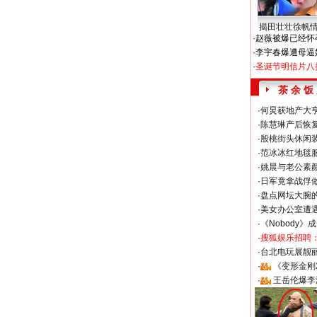
揭田壮壮徐帆
·
赵薇被爆已经怀
·
李宇春爆遭母逼
·
圣诞节明信片八
茶 余 饭
·
何炅获地产大亨
·
陈慧琳产后恢复
·
殷桃街头休闲装
·
范冰冰红地毯
·
姚晨与老公素
·
日军竟拿战俘
·
盘点网坛大腕
·
美女办公室遭
·
《Nobody》
·
搜狐娱乐招聘
·
台北电玩展靓丽S
·
《变形金刚
·
王岳伦爆李