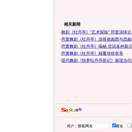
相关新闻
·
舞剧《牡丹亭》"艺术探险" 芭蕾演绎
·
芭蕾舞剧《牡丹亭》混搭德彪西与昆曲(
·
芭蕾舞剧《牡丹亭》揭秘 尝试多种新
·
芭蕾舞剧《牡丹亭》颠覆传统审美
·
现代舞剧《惊梦牡丹亭新记》展现当代
用户：
匿名