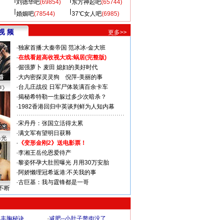
刘德华吧
(69854)
东方神起吧
(65744)
婚姻吧
(78544)
37℃女人吧
(6985)
视 频
更多>>
·
独家首播:大秦帝国
范冰冰-金大班
·
在线看超高收视大戏:
蜗居(完整版)
·
倔强萝卜
麦田
媳妇的美好时代
·
大内密探灵灵狗
倪萍-美丽的事
·
台儿庄战役 日军尸体装满百余卡车
声》
·
揭秘希特勒一生躲过多少次暗杀？
·
1982香港回归中英谈判鲜为人知内幕
·
宋丹丹：张国立活得太累
·
满文军有望明日获释
曝光
·
《变形金刚2》送电影票！
·
李湘王岳伦恩爱待产
·
黎姿怀孕大肚照曝光 月用30万安胎
·
阿娇懒理冠希返港:不关我的事
·
古巨基：我与霆锋都是一哥
不断
爆丰胸秘诀
·
减肥--小肚子赘肉没了