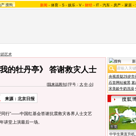
地产
搜狗
新闻
-
体育
-
S
-
娱乐
-
V
-
财经
-
IT
-
汽车
-
房产
-
家居
-
舞蹈艺术
新
我的牡丹亭》 答谢救灾人士
央视质疑29岁市
石首网站被黑
篡
[
我来说两句
] [字号：
大
中
小
]
宋美龄牛奶洗澡
来源：北京日报
同行”——中国红基会答谢抗震救灾各界人士文艺
年讲堂上演最后一场。
中学生乘直升机