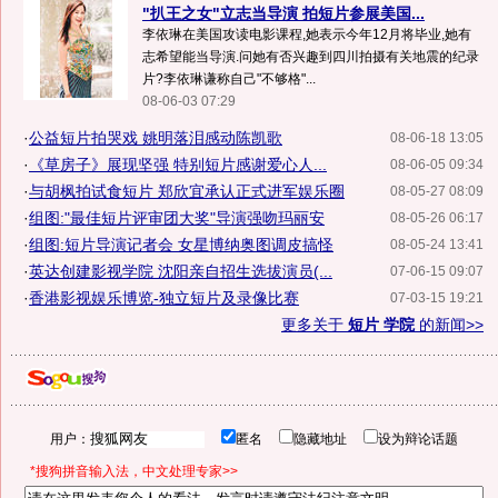
"扒王之女"立志当导演 拍短片参展美国...
李依琳在美国攻读电影课程,她表示今年12月将毕业,她有
志希望能当导演.问她有否兴趣到四川拍摄有关地震的纪录
片?李依琳谦称自己"不够格"...
08-06-03 07:29
·
公益短片拍哭戏 姚明落泪感动陈凯歌
08-06-18 13:05
·
《草房子》展现坚强 特别短片感谢爱心人...
08-06-05 09:34
·
与胡枫拍试食短片 郑欣宜承认正式进军娱乐圈
08-05-27 08:09
·
组图:"最佳短片评审团大奖"导演强吻玛丽安
08-05-26 06:17
·
组图:短片导演记者会 女星博纳奥图调皮搞怪
08-05-24 13:41
·
英达创建影视学院 沈阳亲自招生选拔演员(...
07-06-15 09:07
·
香港影视娱乐博览-独立短片及录像比赛
07-03-15 19:21
更多关于
短片 学院
的新闻>>
用户：
匿名
隐藏地址
设为辩论话题
*搜狗拼音输入法，中文处理专家>>