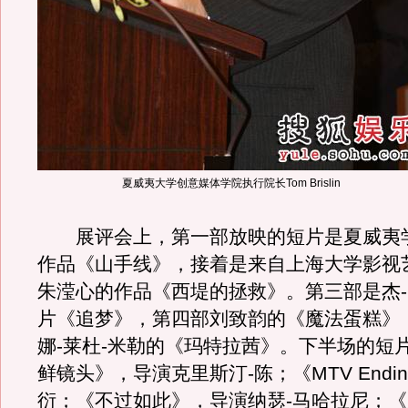
夏威夷大学创意媒体学院执行院长Tom Brislin
展评会上，第一部放映的短片是夏威夷
作品《山手线》，接着是来自上海大学影视
朱滢心的作品《西堤的拯救》。第三部是杰
片《追梦》，第四部刘致韵的《魔法蛋糕》
娜-莱杜-米勒的《玛特拉茜》。下半场的短
鲜镜头》，导演克里斯汀-陈；《MTV Endi
衍；《不过如此》，导演纳瑟-马哈拉尼；