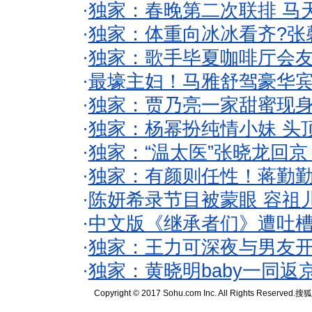
·
独家：春晚第二次联排 马
·
独家：体重向冰冰看齐?张
·
独家：歌手毕夏咖啡厅会友
·
最壕主妇！马雅舒驾豪华
·
独家：贾乃亮一家甜蜜现身
·
独家：杨幂扮纯情小妹 头
·
独家：“温太医”张晓龙回京
·
独家：有颜则任性！蒋勤
·
陈妍希录节目被蒙眼 容祖
·
中文版《继承者们》遭吐槽
·
独家：王力可深夜与男友开
·
独家：黄晓明baby一同返
Copyright © 2017 Sohu.com Inc. All Rights Reserved