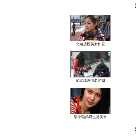
北电放榜美女如云
范冰冰善待老乞妇
李小璐妈妈也是美女