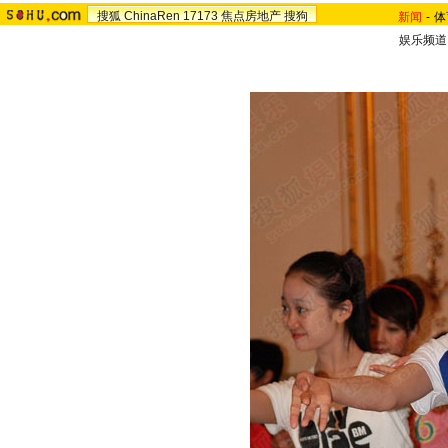
搜狐
ChinaRen
17173
焦点房地产
搜狗
新闻
-
体
娱乐频道