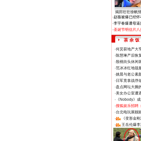
揭田壮壮徐帆
·
赵薇被爆已经怀
·
李宇春爆遭母逼
·
圣诞节明信片八
茶 余 饭
·
何炅获地产大亨
·
陈慧琳产后恢复
·
殷桃街头休闲装
·
范冰冰红地毯
·
姚晨与老公素
·
日军竟拿战俘
·
盘点网坛大腕
·
美女办公室遭
·
《Nobody》
·
搜狐娱乐招聘
·
台北电玩展靓丽S
·
《变形金刚
·
王岳伦爆李