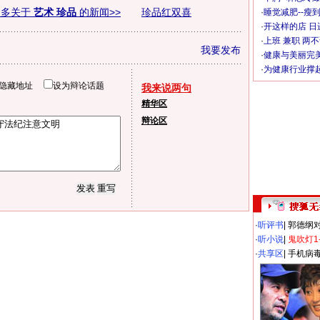
更多关于
艺术 珍品
的新闻>>
珍品红双喜
·
睡觉减肥--瘦到
·
开这样的店 日进
·
上班 兼职 两
我要发布
·
健康与美丽完
·
为健康行业撑
隐藏地址
设为辩论话题
我来说两句
精华区
辩论区
·
听评书
|
郭德纲
·
听小说
|
鬼吹灯1
·
共享区
|
手机病