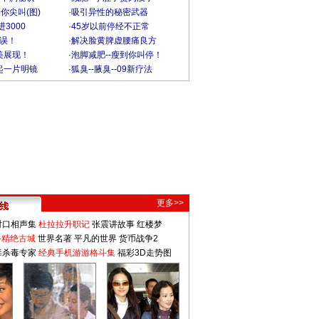
你尖叫(图)
·
吸引异性的秘密武器
3000
·
45岁以前停经不正常
不误！
·
解决脸黄脾虚腰痛良方
美展现！
·
泡脚减肥--瘦到你叫停！
起一片明镜
·
狐臭--腋臭--09新疗法
更多>>
对口相声集
杜拉拉升职记
张震讲故事
红楼梦
-精绝古城
世界名著
平凡的世界
货币战争2
毒杀毒专家
经典手机游游格斗集
福彩3D走势图