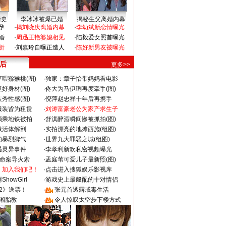
情史
李冰冰被爆已婚
揭秘生父离婚内幕
孕
·
揭刘晓庆离婚内幕
·
李幼斌新恋情曝光
婚
·
周迅王艳婆媳相见
·
陆毅爱女照首曝光
折
·
刘嘉玲自曝正造人
·
陈好新男友被曝光
 后
更多>>
喂猕猴桃(图)
·
独家：章子怡带妈妈看电影
好身材(图)
·
佟大为马伊琍再度牵手(图)
秀性感(图)
·
倪萍赵忠祥十年后再携手
服装皆为租赁
·
刘涛富豪老公为家产求生子
颜乘地铁被拍
·
舒淇醉酒瞬间惨被抓拍(图)
做活体解剖
·
实拍漂亮的地摊西施(组图)
的暴烈脾气
·
世界九大罪恶之城(组图)
遇灵异事件
·
李孝利新欢私密视频曝光
成命案导火索
·
孟庭苇可爱儿子最新照(图)
：加入我们吧！
·
点击进入搜狐娱乐影视库
howGirl
·
游戏史上最般配的十对情侣
2》送票！
·
张元首透露戒毒生活
湘胎教
·
令人惊叹太空步下楼方式