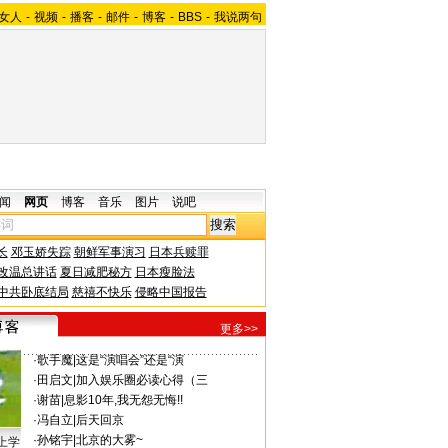
女人
-
视频
-
播客
-
邮件
-
博客
-
BBS
-
我说两句
闻
网页
博客
音乐
图片
说吧
长
邓玉娇失踪
朝鲜军事演习
日本兵赎罪
改温总讲话
夏日减肥秘方
日本瘦脸法
中共卧底结局
慈禧不快乐
侵略中国报告
更多>>
·
歌手魔
|
这是“演唱会”还是“演
·
田启文
|
加入娱乐圈必读心得（三
·
谢苗
|
息影10年,我无怨无悔!!
·
冯自立
|
后天回京
·
孙铭宇
|
北京的大雾~
上学