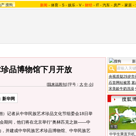
地产
搜狗
新闻
-
体育
-
S
-
娱乐
-
V
-
财经
-
IT
-
汽车
-
房产
-
家居
-
新
术珍品博物馆下月开放
央视质疑29岁市
石首网站被黑
篡
[
我来说两句
] [字号：
大
中
小
]
宋美龄牛奶洗澡
：新华网
）记者从中华民族艺术珍品文化节组委会18日举
会期间，他们将在北京举行“奥林匹克之旅——中
动，并建成中华民族艺术珍品博物馆、中华民族艺
中学生乘直升机