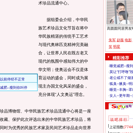
术珍品流通中心。
据组委会介绍，中华民
族艺术珍品文化节旨在将中
高圆圆同居男友
华民族精湛的传统手工艺术
朱军
赵薇
电影
与现代奥林匹克精神完美融
笑
明星
合，让世界人民在既古老又
精彩推荐
现代的氛围中感知伟大的中
·
睡觉减肥--瘦到
华文明；使奥运会不仅是体
·
莫让“打呼噜”
育运动的盛会，同时成为展
·
老公戒不了烟酒
·
狐臭--腋臭--
现主办国文化风采的盛会，
·
睡觉--丰胸--
充分体现“人文奥运”理念。
·
女人--更年期-
品博物馆、中华民族艺术珍品流通中心将是一座
收藏、保护此次评选出来的中华民族艺术珍品，将
说 吧 排 行
上证指数
(7744
同时为优秀的民族艺术家及民间艺术珍品走向世界