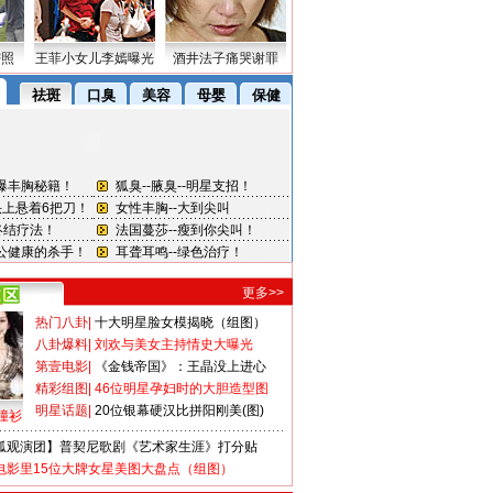
密照
王菲小女儿李嫣曝光
酒井法子痛哭谢罪
更多>>
热门八卦
|
十大明星脸女模揭晓（组图）
八卦爆料
|
刘欢与美女主持情史大曝光
第壹电影
|
《金钱帝国》：王晶没上进心
精彩组图
|
46位明星孕妇时的大胆造型图
明星话题
|
20位银幕硬汉比拼阳刚美(图)
撞衫
狐观演团】普契尼歌剧《艺术家生涯》打分贴
电影里15位大牌女星美图大盘点（组图）