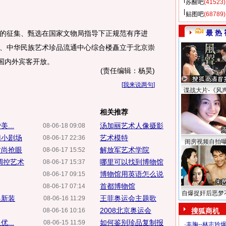
苏醒吧
(41523)
贴图吧
(68789)
最 热 
征集、甄选在国家文物局指导下正规范有序进
、中华民族艺术珍品流通中心综合楼矗立于北京崇
向国内外宾客开放。
(责任编辑：杨昊)
[
我来说两句
]
谍战大片-《风
相关推荐
...
汤加丽艺术人像摄影
08-06-18 09:08
归小剧场
艺术模特
08-06-17 22:36
闺房视频自拍
时尚抢眼
解放军艺术学院
08-06-17 15:52
调控艺术
哪里可以找到博物馆
08-06-17 15:37
博物馆用英语怎么说
08-06-17 09:15
首都博物馆
08-06-17 07:14
自爆捉奸后恶梦
换新装
王菲奥运会主题歌
08-06-16 11:29
2008北京奥运会
08-06-16 10:16
搜狐商机
...
如何鉴别珍品复制报
08-06-15 11:59
·
丰胸--林志玲