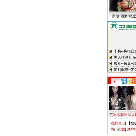
新版“西游”绝
范冰冰李冰冰大
戏剧演出
|
【搜
热门连载
|
刘烨