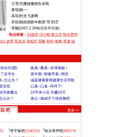
·
王雪洋
|
魔镜魔镜告诉我
·
童瑶
|
跑~~
·
高菲
|
时光飞逝啊
·
宋祖德
|
祖德新年教授“骂”的艺
·
李颖
|
2007.2.26哈尔滨半日游(
曝光
热点标签：
刘德华
冯小刚
蔡少芬
快乐男声
大s
选秀
范冰冰
张柏芝
苏醒
郑钧
春晚
李湘
搞
你尖叫(图)
·
狐臭--腋臭--全球揭秘！
毁了后半生
·
更年期--卵巢早衰--绝经
--怎么办？
·
涵盖健康要闻健康生活导航
明星支招
·
口臭--口臭--拜拜了!
罩杯升级魔法
·
10平米小店 月赚20万
-怎么办？
·
老公--烟戒不了排排毒吧
说 吧
更多>>
5)
李宇春吧
(104510)
快乐男声吧
(68574)