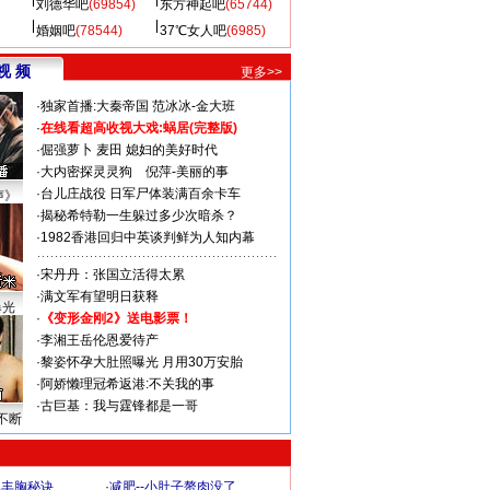
刘德华吧
(69854)
东方神起吧
(65744)
婚姻吧
(78544)
37℃女人吧
(6985)
视 频
更多>>
·
独家首播:大秦帝国
范冰冰-金大班
·
在线看超高收视大戏:
蜗居(完整版)
·
倔强萝卜
麦田
媳妇的美好时代
·
大内密探灵灵狗
倪萍-美丽的事
·
台儿庄战役 日军尸体装满百余卡车
声》
·
揭秘希特勒一生躲过多少次暗杀？
·
1982香港回归中英谈判鲜为人知内幕
·
宋丹丹：张国立活得太累
·
满文军有望明日获释
曝光
·
《变形金刚2》送电影票！
·
李湘王岳伦恩爱待产
·
黎姿怀孕大肚照曝光 月用30万安胎
·
阿娇懒理冠希返港:不关我的事
·
古巨基：我与霆锋都是一哥
不断
爆丰胸秘诀
·
减肥--小肚子赘肉没了