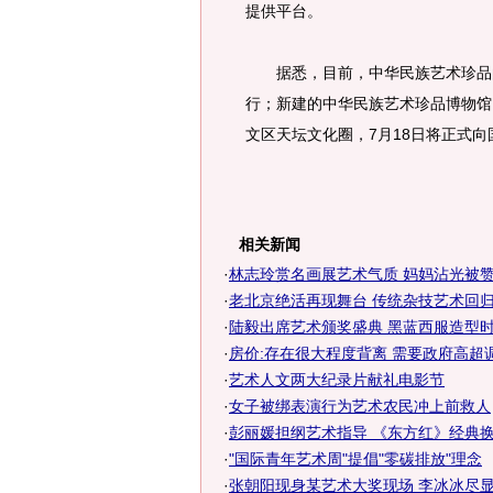
提供平台。
据悉，目前，中华民族艺术珍品的
行；新建的中华民族艺术珍品博物馆
文区天坛文化圈，7月18日将正式
相关新闻
·
林志玲赏名画展艺术气质 妈妈沾光被赞美
·
老北京绝活再现舞台 传统杂技艺术回
·
陆毅出席艺术颁奖盛典 黑蓝西服造型
·
房价:存在很大程度背离 需要政府高超
·
艺术人文两大纪录片献礼电影节
·
女子被绑表演行为艺术农民冲上前救人
·
彭丽媛担纲艺术指导 《东方红》经典
·
"国际青年艺术周"提倡"零碳排放"理念
·
张朝阳现身某艺术大奖现场 李冰冰尽显优