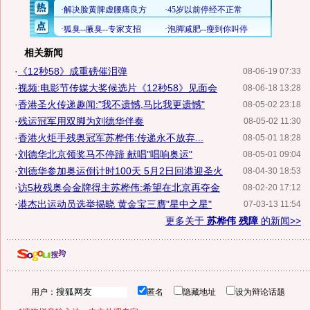
相关新闻
·
《12秒58》成重磅催泪弹
08-06-19 07:33
·
视频:电影节传媒大奖候选片《12秒58》见面会
08-06-18 13:28
·
香港圣火传递趣闻:"我不遗憾,马比我更遗憾"
08-05-02 23:18
·
残运冠军用双脚为刘德华伴奏
08-05-02 11:30
·
香港火炬手残奥冠军苏桦伟:传递永不放弃...
08-05-01 18:28
·
刘德华北京领奖马不停蹄 献唱"唱响奥运"
08-05-01 09:04
·
刘德华参加奥运倒计时100天 5月2日回港迎圣火
08-04-30 18:53
·
访5枚残奥会金牌得主苏桦伟:希望在北京再夺金
08-02-20 17:12
·
港杰出运动员选举揭晓 黄金宝三膺"星中之星"
07-03-13 11:54
更多关于
苏桦伟 残障
的新闻>>
用户：
匿名
隐藏地址
设为辩论话题