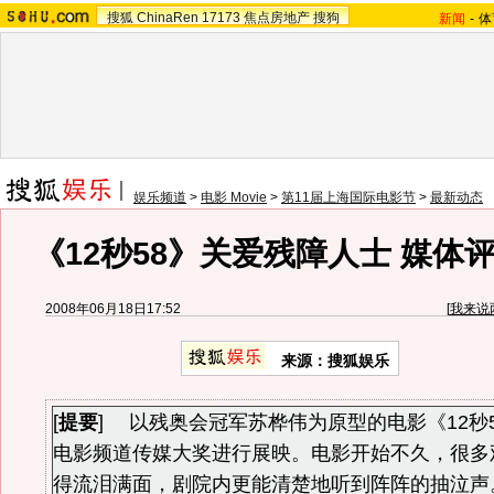
搜狐
ChinaRen
17173
焦点房地产
搜狗
新闻
-
体
娱乐频道
>
电影 Movie
>
第11届上海国际电影节
>
最新动态
《12秒58》关爱残障人士 媒体评
2008年06月18日17:52
[
我来说
来源：搜狐娱乐
[
提要
] 以残奥会冠军苏桦伟为原型的电影《12秒5
电影频道传媒大奖进行展映。电影开始不久，很多
得流泪满面，剧院内更能清楚地听到阵阵的抽泣声