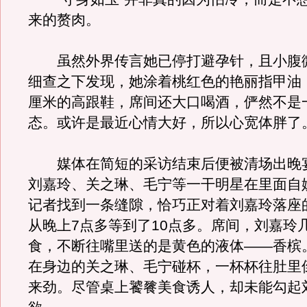
来的赘肉。
虽然外界传言她已停打避孕针，且小腹
细查之下发现，她涂着桃红色的艳丽指甲油
厘米的高跟鞋，席间还大口喝酒，俨然不是
态。或许是最近心情大好，所以心宽体胖了
媒体在简短的采访结束后便被清场出晚
刘嘉玲、关之琳、毛宁等一干明星在里面自
记者找到一条缝隙，恰巧正对着刘嘉玲落座
从晚上7点多等到了10点多。席间，刘嘉玲
食，不断往嘴里送的是黄色的液体——香槟
在身边的关之琳、毛宁碰杯，一杯杯往肚里
来劲。尽管桌上饕餮美食诱人，却未能勾起