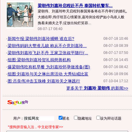
梁朝伟刘嘉玲启程赴不丹 泰国转机警车...
梁朝伟、刘嘉玲昨天启程到泰国筹备将在不丹举行的婚礼,
大婚在即,伟仔坦言心情紧张,嘉玲则全程俨如小鸟依人般
挽着未婚夫之手,绽放出灿烂笑容...
08-07-17 08:40
·
新闻午报:梁朝伟刘嘉玲捕蝉 谁在后?
08-07-18 10:46
·
梁朝伟妈妈大赞准儿媳 称从不介意刘嘉玲...
08-07-18 08:39
·
梁朝伟刘嘉玲飞赴不丹 王家卫张叔平随行(...
08-07-17 07:50
·
组图:梁朝伟刘嘉玲贺礼捐慈善机构
08-07-16 14:45
·
爆梁朝伟吃有机早餐 为刘嘉玲怀孕做准备(图)
08-07-16 08:42
·
组图:刘嘉玲与关之琳出席活动 大秀钻戒比富
08-06-18 09:06
·
图:吕良伟冲击玉珠峰 刘嘉玲关之琳践行
07-10-04 17:12
更多关于
刘嘉玲 梁朝伟
的新闻>>
用户：
匿名
隐藏地址
设为辩论话题
*搜狗拼音输入法，中文处理专家>>