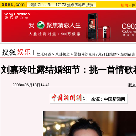
搜狐
ChinaRen
17173
焦点房地产
搜狗
新闻
-
体
娱乐频道
>
八卦频道
>
梁朝伟刘嘉玲7月21日结婚
>
结婚征兆
刘嘉玲吐露结婚细节：挑一首情歌
2008年06月18日14:41
[
我来
来源：中国新闻网