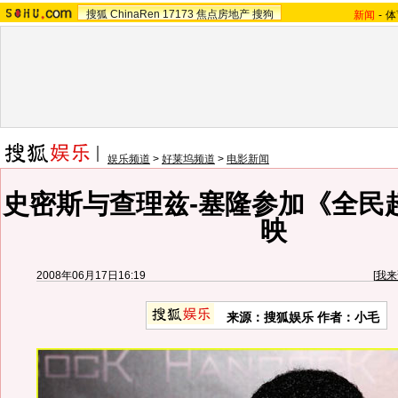
搜狐
ChinaRen
17173
焦点房地产
搜狗
新闻
-
体
娱乐频道
>
好莱坞频道
>
电影新闻
史密斯与查理兹-塞隆参加《全民
映
2008年06月17日16:19
[
我来
来源：搜狐娱乐 作者：小毛