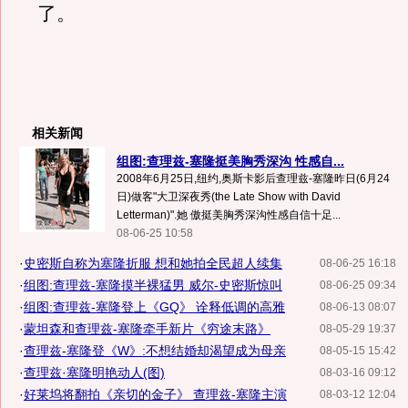
了。
相关新闻
组图:查理兹-塞隆挺美胸秀深沟 性感自...
2008年6月25日,纽约,奥斯卡影后查理兹-塞隆昨日(6月24
日)做客"大卫深夜秀(the Late Show with David
Letterman)".她 傲挺美胸秀深沟性感自信十足...
08-06-25 10:58
·
史密斯自称为塞隆折服 想和她拍全民超人续集
08-06-25 16:18
·
组图:查理兹-塞隆摸半裸猛男 威尔-史密斯惊叫
08-06-25 09:34
·
组图:查理兹-塞隆登上《GQ》 诠释低调的高雅
08-06-13 08:07
·
蒙坦森和查理兹-塞隆牵手新片《穷途末路》
08-05-29 19:37
·
查理兹-塞隆登《W》:不想结婚却渴望成为母亲
08-05-15 15:42
·
查理兹·塞隆明艳动人(图)
08-03-16 09:12
·
好莱坞将翻拍《亲切的金子》 查理兹-塞隆主演
08-03-12 12:04