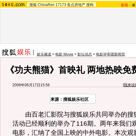
搜狐
ChinaRen
17173
焦点房地产
搜狗
新闻
-
体
娱乐频道
>
电影 Movie
>
影坛动态
>
电影评审团新闻页
《功夫熊猫》首映礼 两地热映免费
2008年06月17日15:56
[
我来说
来源：搜狐娱乐社区
由百老汇影院与搜狐娱乐共同举办的搜
活动已经顺利的举办了116期。两年来我们
电影，汇纳了全国上映的中外电影。本次观