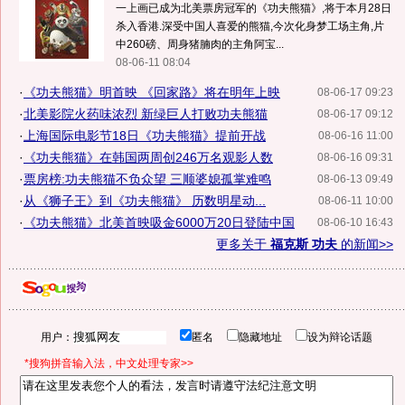
一上画已成为北美票房冠军的《功夫熊猫》,将于本月28日
杀入香港.深受中国人喜爱的熊猫,今次化身梦工场主角,片
中260磅、周身猪腩肉的主角阿宝...
08-06-11 08:04
·
《功夫熊猫》明首映 《回家路》将在明年上映
08-06-17 09:23
·
北美影院火药味浓烈 新绿巨人打败功夫熊猫
08-06-17 09:12
·
上海国际电影节18日《功夫熊猫》提前开战
08-06-16 11:00
·
《功夫熊猫》在韩国两周创246万名观影人数
08-06-16 09:31
·
票房榜:功夫熊猫不负众望 三顺婆媳孤掌难鸣
08-06-13 09:49
·
从《狮子王》到《功夫熊猫》 历数明星动...
08-06-11 10:00
·
《功夫熊猫》北美首映吸金6000万20日登陆中国
08-06-10 16:43
更多关于
福克斯 功夫
的新闻>>
用户：
匿名
隐藏地址
设为辩论话题
*搜狗拼音输入法，中文处理专家>>