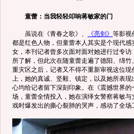
童蕾：当我轻轻叩响蒋敏家的门
虽说在《青春之歌》、
《亮剑》
等影视
都是红色人物，但童蕾本人其实是个现代感
女，本刊记者曾多次面对面对她进行过专访
所了解，但此次在随童蕾走遍了德阳、绵竹
重灾区之后，记者又不得不重新审视这位现
上，她的真诚、坚毅、镇定，以及她所表现
心均给记者留下深刻印象。在《震撼世界的
场，童蕾全情投入，她在演绎女警察蒋敏与
戏时爆发出的撕心裂肺的哭声，感动了全场