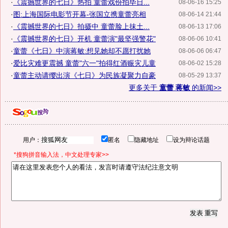
·
《震撼世界的七日》热拍 童蕾戏份拍毕日...
08-06-16 15:25
·
图:上海国际电影节开幕-张国立携童蕾亮相
08-06-14 21:44
·
《震撼世界的七日》拍摄中 童蕾脸上抹土...
08-06-13 17:06
·
《震撼世界的七日》开机 童蕾演"最坚强警花"
08-06-06 10:41
·
童蕾《七日》中演蒋敏:想见她却不愿打扰她
08-06-06 06:47
·
爱比灾难更震撼 童蕾"六一"拍得红酒赈灾儿童
08-06-02 15:28
·
童蕾主动请缨出演《七日》为民族凝聚力自豪
08-05-29 13:37
更多关于
童蕾 蒋敏
的新闻>>
用户：
匿名
隐藏地址
设为辩论话题
*搜狗拼音输入法，中文处理专家>>