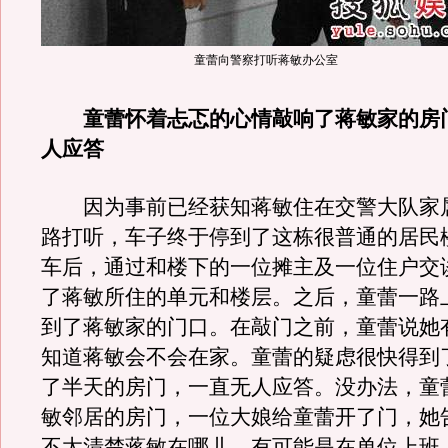
童蕾向警察打听蒋敏办公室
童蕾怀着忐忑的心情敲响了蒋敏家的房
人应答
因为事前已经获知蒋敏住在交警大队家
路打听，车子终于停到了这栋很普通的居民
车后，通过和楼下的一位摊主及一位住户交
了蒋敏所住的单元和楼层。之后，童蕾一路
到了蒋敏家的门口。在敲门之前，童蕾说她
知道蒋敏会不会在家。童蕾的疑虑很快得到
了半天的房门，一直无人应答。没办法，童
敏邻居的房门，一位大娘给童蕾开了门，她
不太清楚蒋敏在哪儿，有可能是在单位上班