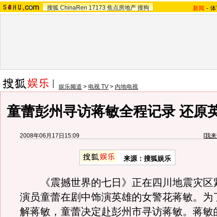
搜狐
ChinaRen
17173
焦点房地产
搜狗
新闻
-
体
娱乐频道
>
电视 TV
>
内地电视
童蕾彭州寻访蒋敏全程记录 还原
2008年06月17日15:09
[
我来
来源：搜狐娱乐
《震撼世界的七日》正在四川地震灾区
演员童蕾在剧中饰演英雄的女警花蒋敏。为
解蒋敏，童蕾决定赴彭州市寻访蒋敏。蒋敏