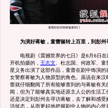
童蕾轻轻叩响蒋敏家的门
为演好蒋敏，童蕾辗转上百里，到彭州
电视剧《震撼世界的七日》是6月6日在
开机拍摄的，
王志文
、杜志国、何政军、童
星义务出演了这部作品，童蕾在剧中饰演的
女警察蒋敏为人物原型的角色。虽说在来汉
蕾就仔细翻阅了所有能够查到的与蒋敏有关
闻，但为了能够真实地还原主人公的生活工
还是决定到彭州去寻访蒋敏，去了解和感受
活状态，从而更好地把握剧中人物的内心世