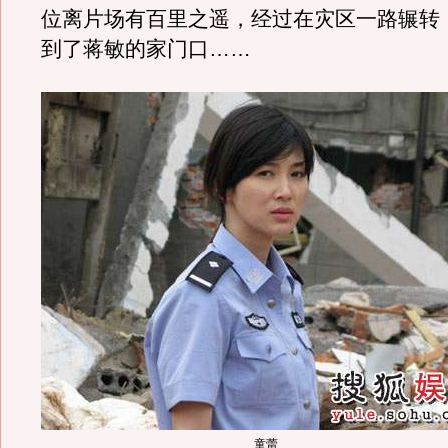
位离片场有百里之遥，经过在灾区一路辗转
到了蒋敏的家门口……
童蕾