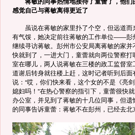
蒋敏的同事热情地接待了童蕾了，他们
感觉自己与蒋敏离得更近了
虽说在蒋敏的家里扑了个空，但远道而
有气馁，她决定前往蒋敏的工作单位——彭
继续寻访蒋敏。彭州市公安局离蒋敏的家并
快就到了，一进大门，童蕾就向两位警察打
室在哪儿，两人说蒋敏在三楼的政工监督室
道谢后转身就往楼上赶，这时记者听到后面
说：“哎，你们快来看，这个女的不是《亮
媳妇吗！”在热心警察的指引下，童蕾很快
办公室，并见到了蒋敏的十几位同事，但遗
的同事告诉童蕾：蒋敏不在彭州，已经去北