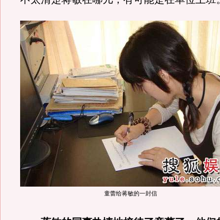
童蕾给蒋敏的一封信