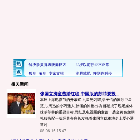
相关新闻
张国立携童蕾踏红毯 中国版的苏菲要投...
本届上海电影节的开幕式上,星光闪耀,章子怡的国际巨星
范儿,周迅的小巧迷人,孙俪的惊艳出场.都是成了现场媒体
抹杀菲林的重要目标,而红及电视圈的童蕾一袭金黄色丝绸
礼服搭配一版经典齐肩长发挽着张国立优雅地走上爱心通
道时...
08-06-16 15:47