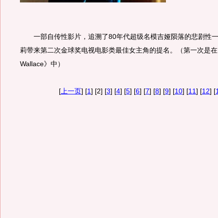
一部自传性影片，追溯了80年代超级名模吉娅陨落的悲剧性一
莉带来第二次金球奖电视电影类最佳女主角的提名。（第一次是在199
Wallace》中）
[
上一页
] [
1
] [2] [
3
] [
4
] [
5
] [
6
] [
7
] [
8
] [
9
] [
10
] [
11
] [
12
] [