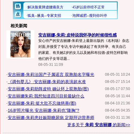
相关新闻
安吉丽娜-朱莉:皮特说我怀孕的时候很性感
安心待产的安吉丽娜-朱莉登上最新出版的《名利场》杂志
封面,并接受了专访,专访中她谈起了有关怀孕、有关自己
的家庭、有关她2岁的女儿以及她和布拉德-皮特怎样影响
他们的子女等话题...
08-05-31 11:09
·
安吉丽娜-朱莉法国产子属谣言 双胞胎名字曝光
08-05-31 10:24
·
《调包婴儿》:安吉丽娜-朱莉的表演超水准
08-05-27 15:14
·
安吉丽娜-朱莉助阵皮特 确认怀上双胞胎(图)
08-05-17 07:50
·
安吉丽娜朱莉:我想知道四川目前最缺什么
08-05-16 11:44
·
安吉丽娜-朱莉:挺大肚不忘做慈善(图)
08-04-10 21:36
·
16岁照片曝光 安吉丽娜·朱莉也"隆胸"?
08-04-05 04:35
·
安吉丽娜-朱莉患妊娠期糖尿病 定期拜访营养师
08-03-31 11:36
更多关于
朱莉 安吉丽娜
的新闻>>