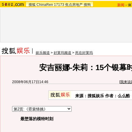
搜狐
ChinaRen
17173
焦点房地产
搜狗
新闻
-
体
娱乐频道
>
好莱坞频道
>
死在好莱坞
安吉丽娜-朱莉：15个银幕
2008年06月17日14:46
[
我来说
来源：搜狐娱乐 作者：么么酷
最堕落的模特时刻