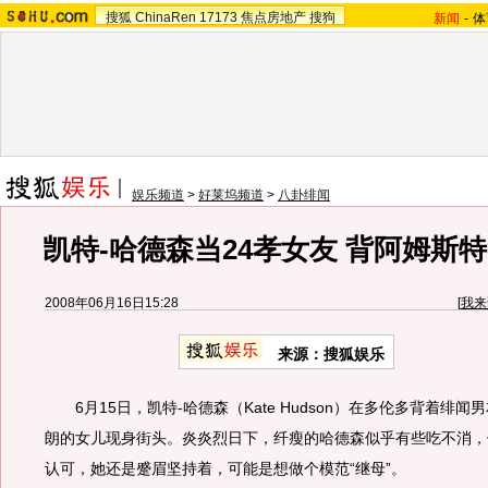
搜狐
ChinaRen
17173
焦点房地产
搜狗
新闻
-
体
娱乐频道
>
好莱坞频道
>
八卦绯闻
凯特-哈德森当24孝女友 背阿姆斯
2008年06月16日15:28
[
我来
来源：搜狐娱乐
6月15日，凯特-哈德森（Kate Hudson）在多伦多背着绯
朗的女儿现身街头。炎炎烈日下，纤瘦的哈德森似乎有些吃不消，
认可，她还是蹙眉坚持着，可能是想做个模范“继母”。