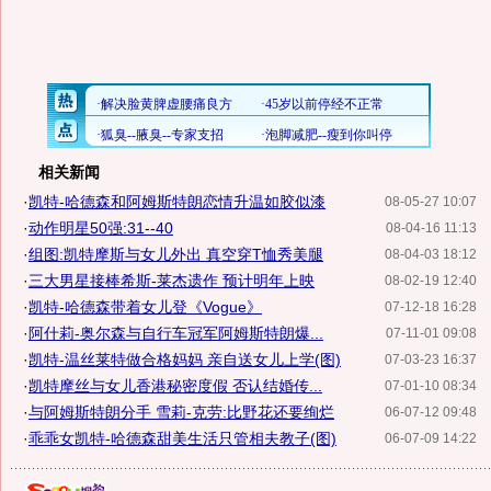
相关新闻
·
凯特-哈德森和阿姆斯特朗恋情升温如胶似漆
08-05-27 10:07
·
动作明星50强:31--40
08-04-16 11:13
·
组图:凯特摩斯与女儿外出 真空穿T恤秀美腿
08-04-03 18:12
·
三大男星接棒希斯-莱杰遗作 预计明年上映
08-02-19 12:40
·
凯特-哈德森带着女儿登《Vogue》
07-12-18 16:28
·
阿什莉-奥尔森与自行车冠军阿姆斯特朗爆...
07-11-01 09:08
·
凯特-温丝莱特做合格妈妈 亲自送女儿上学(图)
07-03-23 16:37
·
凯特摩丝与女儿香港秘密度假 否认结婚传...
07-01-10 08:34
·
与阿姆斯特朗分手 雪莉-克劳:比野花还要绚烂
06-07-12 09:48
·
乖乖女凯特-哈德森甜美生活只管相夫教子(图)
06-07-09 14:22