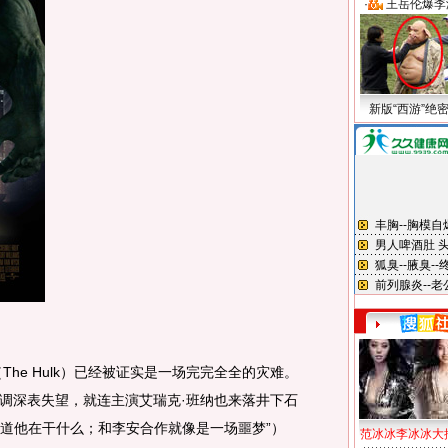
·
王岳伦爆李
新版“西游”绝
he Hulk）已经被证实是一场完完全全的灾难。
调深表失望，就连主演艾瑞克·班纳也来落井下石
知道他在干什么；和李安合作就像是一场噩梦”）
范冰冰李冰冰大