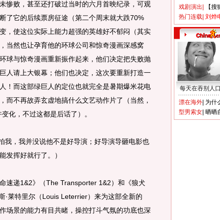
未惨败，甚至还打破过当时的六月首映纪录，可观
戏剧演出
|
【搜
热门连载
|
刘烨
断了它的后续票房征途（第二个周末就大跌70%
变，使这位实际上能力超强的英雄好不郁闷（其实
，当然也让孕育他的环球公司和惊奇漫画深感窝
环球与惊奇漫画重新振作起来，他们决定把失败抛
巨人请上大银幕；他们也决定，这次要重新打造一
人！而这部绿巨人的定位也就完全是暑期爆米花电
每天在吞别人
，而不再故弄玄虚地搞什么文艺动作片了（当然，
漂在海外
|
为什
型男索女
|
晒晒
许变化，不过这都是后话了）。
别拍我，我并没说他不是好导演；好导演导砸电影也
能发挥好就行了。）
2》（The Transporter 1&2）和《狼犬
·莱特里尔（Louis Leterrier）来为这部全新的
作场景的能力有目共睹，操控打斗气氛的功底也深