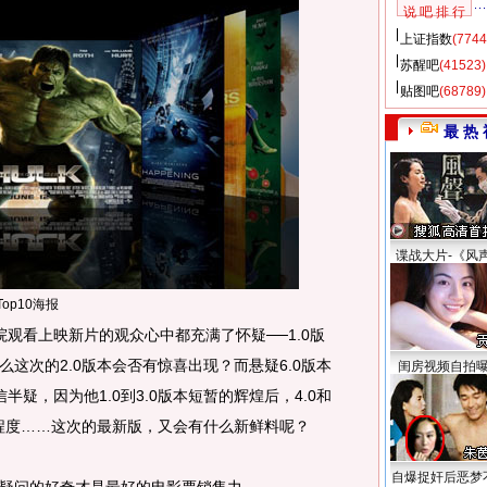
说 吧 排 行
上证指数
(7744
苏醒吧
(41523)
贴图吧
(68789)
最 热 
谍战大片-《风
Top10海报
看上映新片的观众心中都充满了怀疑──1.0版
这次的2.0版本会否有惊喜出现？而悬疑6.0版本
闺房视频自拍
半疑，因为他1.0到3.0版本短暂的辉煌后，4.0和
的程度……这次的最新版，又会有什么新鲜料呢？
自爆捉奸后恶梦