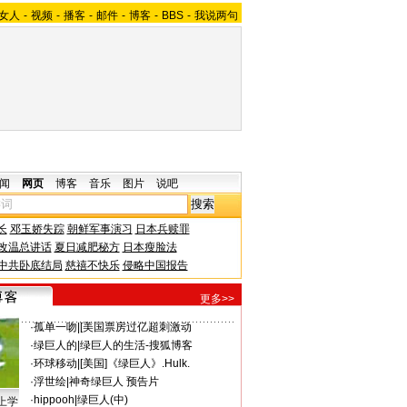
女人
-
视频
-
播客
-
邮件
-
博客
-
BBS
-
我说两句
闻
网页
博客
音乐
图片
说吧
长
邓玉娇失踪
朝鲜军事演习
日本兵赎罪
改温总讲话
夏日减肥秘方
日本瘦脸法
中共卧底结局
慈禧不快乐
侵略中国报告
更多>>
·
孤单一吻
|
[美国票房过亿超刺激动
·
绿巨人的
|
绿巨人的生活-搜狐博客
·
环球移动
|
[美国]《绿巨人》.Hulk.
·
浮世绘
|
神奇绿巨人 预告片
·
hippooh
|
绿巨人(中)
上学