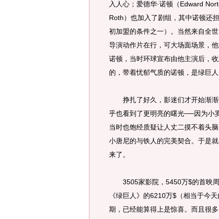
入人心；爱德华·诺顿（Edward Nort
Roth）也加入了剧组，其中诺顿
初加盟的条件之一）。当然来自全世
导演动作片在行，可大场面场景，他
诺顿，当时环球宣布由他主演后，收
的，带着忧郁气质的诺顿，是绿巨人
挣扎了好久，影迷们才开始渐渐接
乎也看到了更明亮的曙光──因为小罗伯特·
当时也饱经质疑让人丈二摸不着头脑
小唐尼的与铁人的完美契合。于是就
来了。
3505家影院，5450万$的首
《绿巨人》的6210万$（相当于今
期，已经能算得上是惊喜。而且很多