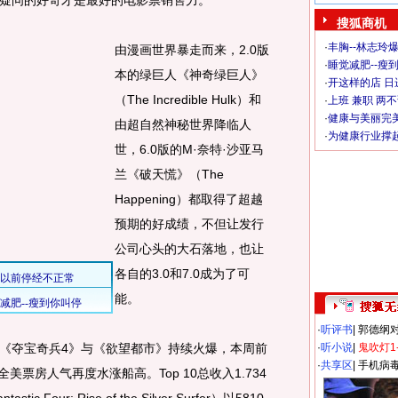
问的好奇才是最好的电影票销售力。
搜狐商机
·
丰胸--林志玲
由漫画世界暴走而来，2.0版
·
睡觉减肥--瘦到
本的绿巨人《神奇绿巨人》
·
开这样的店 日进
（The Incredible Hulk）和
·
上班 兼职 两
·
健康与美丽完
由超自然神秘世界降临人
·
为健康行业撑
世，6.0版的M·奈特·沙亚马
兰《破天慌》（The
Happening）都取得了超越
预期的好成绩，不但让发行
公司心头的大石落地，也让
各自的3.0和7.0成为了可
能。
·
听评书
|
郭德纲
夺宝奇兵4》与《欲望都市》持续火爆，本周前
·
听小说
|
鬼吹灯1
·
共享区
|
手机病
美票房人气再度水涨船高。Top 10总收入1.734