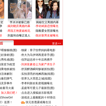
情史
李冰冰被爆已婚
揭秘生父离婚内幕
孕
·
揭刘晓庆离婚内幕
·
李幼斌新恋情曝光
婚
·
周迅王艳婆媳相见
·
陆毅爱女照首曝光
折
·
刘嘉玲自曝正造人
·
陈好新男友被曝光
 后
更多>>
喂猕猴桃(图)
·
独家：章子怡带妈妈看电影
好身材(图)
·
佟大为马伊琍再度牵手(图)
秀性感(图)
·
倪萍赵忠祥十年后再携手
服装皆为租赁
·
刘涛富豪老公为家产求生子
颜乘地铁被拍
·
舒淇醉酒瞬间惨被抓拍(图)
做活体解剖
·
实拍漂亮的地摊西施(组图)
的暴烈脾气
·
世界九大罪恶之城(组图)
遇灵异事件
·
李孝利新欢私密视频曝光
成命案导火索
·
孟庭苇可爱儿子最新照(图)
：加入我们吧！
·
点击进入搜狐娱乐影视库
howGirl
·
游戏史上最般配的十对情侣
2》送票！
·
张元首透露戒毒生活