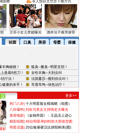
湘胎教
·
令人惊叹太空步下楼方式
密照
王菲小女儿李嫣曝光
酒井法子痛哭谢罪
更多>>
热门八卦
|
十大明星脸女模揭晓（组图）
八卦爆料
|
刘欢与美女主持情史大曝光
第壹电影
|
《金钱帝国》：王晶没上进心
精彩组图
|
46位明星孕妇时的大胆造型图
明星话题
|
20位银幕硬汉比拼阳刚美(图)
撞衫