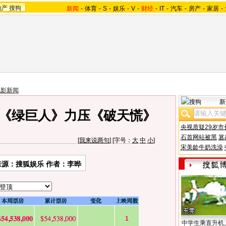
地产
搜狗
新闻
-
体育
-
S
-
娱乐
-
V
-
财经
-
IT
-
汽车
-
房产
-
家居
-
电影新闻
新
票房：《绿巨人》力压《破天慌》
央视质疑29岁市
石首网站被黑
篡
[
我来说两句
] [字号：
大
中
小
]
宋美龄牛奶洗澡
来源：搜狐娱乐 作者：李晔
中学生乘直升机