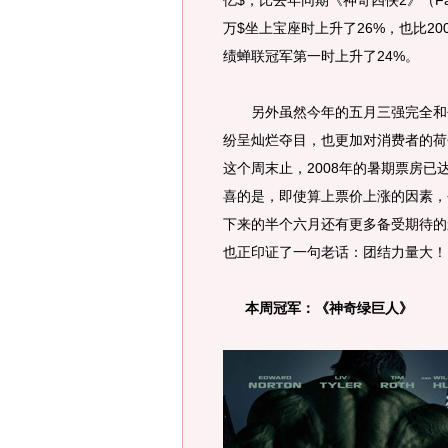
亿$，比去年同期《神奇四侠2》（Fantastic F
万$坐上宝座时上升了26%，也比200
绩蝉联冠军第一时上升了24%。
另外虽然今年的五月三强完全和去
纷呈灿烂夺目，也更加对消费者的荷
这个周末止，2008年的暑期票房已达1
喜的是，即使算上票价上涨的因素，
下来的半个六月还有更多备受期待的
也正印证了一句老话：团结力量大！
本周冠军：《神奇绿巨人》