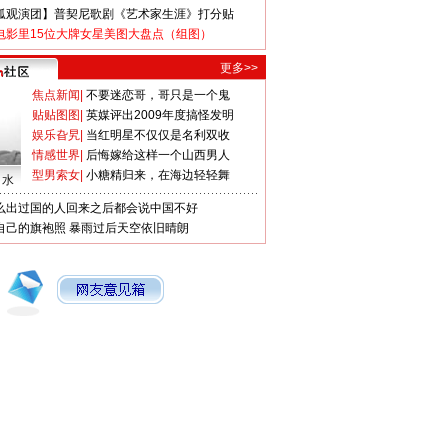
狐观演团】普契尼歌剧《艺术家生涯》打分贴
电影里15位大牌女星美图大盘点（组图）
更多>>
焦点新闻
|
不要迷恋哥，哥只是一个鬼
贴贴图图
|
英媒评出2009年度搞怪发明
娱乐旮旯
|
当红明星不仅仅是名利双收
情感世界
|
后悔嫁给这样一个山西男人
型男索女
|
小糖精归来，在海边轻轻舞
口水
么出过国的人回来之后都会说中国不好
自己的旗袍照
暴雨过后天空依旧晴朗