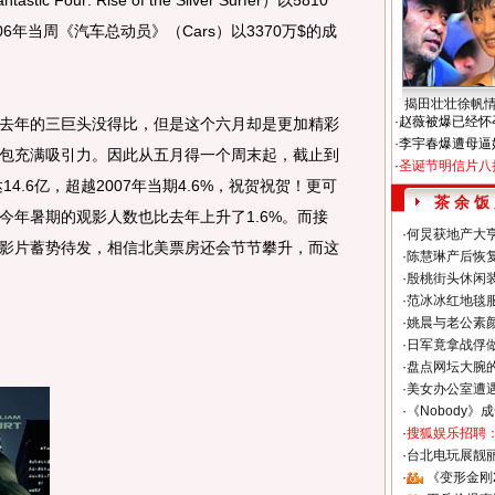
our: Rise of the Silver Surfer）以5810
6年当周《汽车总动员》（Cars）以3370万$的成
揭田壮壮徐帆
·
赵薇被爆已经怀
年的三巨头没得比，但是这个六月却是更加精彩
·
李宇春爆遭母逼
包充满吸引力。因此从五月得一个周末起，截止到
·
圣诞节明信片八
4.6亿，超越2007年当期4.6%，祝贺祝贺！更可
茶 余 饭
今年暑期的观影人数也比去年上升了1.6%。而接
·
何炅获地产大亨
影片蓄势待发，相信北美票房还会节节攀升，而这
·
陈慧琳产后恢复
·
殷桃街头休闲装
·
范冰冰红地毯
·
姚晨与老公素
·
日军竟拿战俘
·
盘点网坛大腕
·
美女办公室遭
·
《Nobody》
·
搜狐娱乐招聘
·
台北电玩展靓丽S
·
《变形金刚