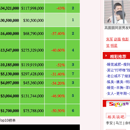
高圆圆同居男友
朱军
赵薇
电影
笑
明星
精彩推荐
·
睡觉减肥--瘦到
·
莫让“打呼噜”
·
老公戒不了烟酒
·
狐臭--腋臭--
·
睡觉--丰胸--
·
女人--更年期-
相 关 说 吧
Top10榜单
李安
|
马兰
|
奈