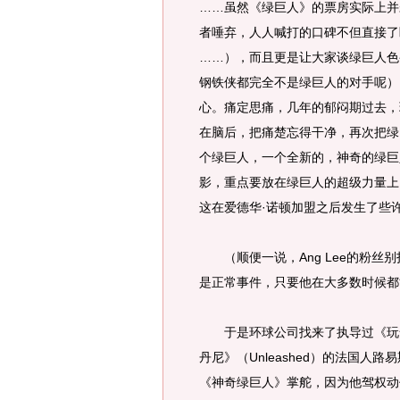
……虽然《绿巨人》的票房实际上并
者唾弃，人人喊打的口碑不但直接了
……），而且更是让大家谈绿巨人色
钢铁侠都完全不是绿巨人的对手呢）
心。痛定思痛，几年的郁闷期过去，
在脑后，把痛楚忘得干净，再次把绿
个绿巨人，一个全新的，神奇的绿巨
影，重点要放在绿巨人的超级力量上
这在爱德华·诺顿加盟之后发生了些
（顺便一说，Ang Lee的粉丝
是正常事件，只要他在大多数时候都
于是环球公司找来了执导过《玩命速递1&
丹尼》（Unleashed）的法国人路易斯
《神奇绿巨人》掌舵，因为他驾权动