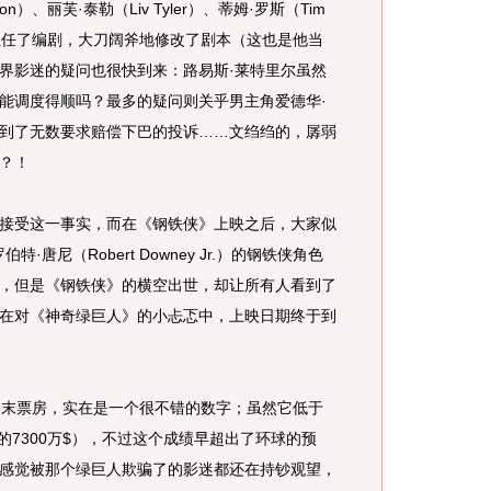
on）、丽芙·泰勒（Liv Tyler）、蒂姆·罗斯（Tim
还担任了编剧，大刀阔斧地修改了剧本（这也是他当
界影迷的疑问也很快到来：路易斯·莱特里尔虽然
能调度得顺吗？最多的疑问则关乎男主角爱德华·
到了无数要求赔偿下巴的投诉……文绉绉的，孱弱
？！
受这一事实，而在《钢铁侠》上映之后，大家似
唐尼（Robert Downey Jr.）的钢铁侠角色
，但是《钢铁侠》的横空出世，却让所有人看到了
在对《神奇绿巨人》的小忐忑中，上映日期终于到
映周末票房，实在是一个很不错的数字；虽然它低于
天的7300万$），不过这个成绩早超出了环球的预
感觉被那个绿巨人欺骗了的影迷都还在持钞观望，