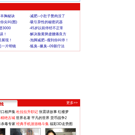
爆丰胸秘诀
·
减肥--小肚子赘肉没了
你尖叫(图)
·
吸引异性的秘密武器
3000
·
45岁以前停经不正常
不误！
·
解决脸黄脾虚腰痛良方
美展现！
·
泡脚减肥--瘦到你叫停！
起一片明镜
·
狐臭--腋臭--09新疗法
更多>>
对口相声集
杜拉拉升职记
张震讲故事
红楼梦
-精绝古城
世界名著
平凡的世界
货币战争2
毒杀毒专家
经典手机游游格斗集
福彩3D走势图