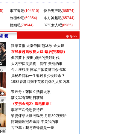
5)
李宇春吧
(104510)
快乐男声吧
(68574)
刘德华吧
(69854)
东方神起吧
(65744)
婚姻吧
(78544)
37℃女人吧
(6985)
视 频
更多>>
·
独家首播:大秦帝国
范冰冰-金大班
·
在线看超高收视大戏:
蜗居(完整版)
·
倔强萝卜
麦田
媳妇的美好时代
·
大内密探灵灵狗
倪萍-美丽的事
·
台儿庄战役 日军尸体装满百余卡车
声》
·
揭秘希特勒一生躲过多少次暗杀？
·
1982香港回归中英谈判鲜为人知内幕
·
宋丹丹：张国立活得太累
·
满文军有望明日获释
曝光
·
《变形金刚2》送电影票！
·
李湘王岳伦恩爱待产
·
黎姿怀孕大肚照曝光 月用30万安胎
·
阿娇懒理冠希返港:不关我的事
·
古巨基：我与霆锋都是一哥
不断