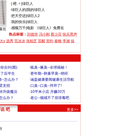
·
| 橙.〃
|
绿巨人
·
绿巨人的
|
我的绿巨人
·
把天空还
|
绿巨人2
·
我的快乐
|
绿巨人
·
感慨万千
|
电影 《绿巨人》免费在
曝光
热点标签：
刘德华
冯小刚
蔡少芬
快乐男声
大s
选秀
范冰冰
张柏芝
苏醒
郑钧
春晚
李湘
搞
你尖叫(图)
·
狐臭--腋臭--全球揭秘！
毁了后半生
·
更年期--卵巢早衰--绝经
--怎么办？
·
涵盖健康要闻健康生活导航
明星支招
·
口臭--口臭--拜拜了!
罩杯升级魔法
·
10平米小店 月赚20万
-怎么办？
·
老公--烟戒不了排排毒吧
说 吧
更多>>
特