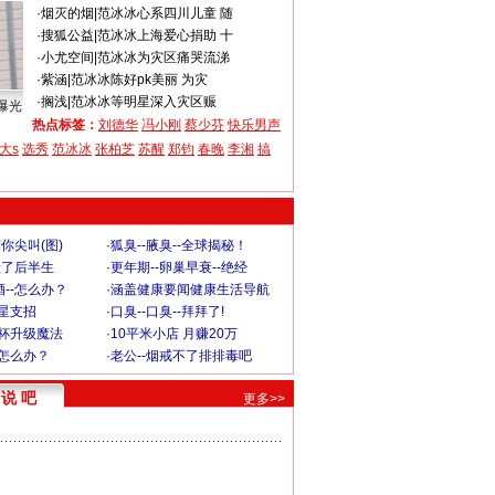
·
烟灭的烟
|
范冰冰心系四川儿童 随
·
搜狐公益
|
范冰冰上海爱心捐助 十
·
小尤空间
|
范冰冰为灾区痛哭流涕
·
紫涵
|
范冰冰陈好pk美丽 为灾
·
搁浅
|
范冰冰等明星深入灾区赈
曝光
热点标签：
刘德华
冯小刚
蔡少芬
快乐男声
大s
选秀
范冰冰
张柏芝
苏醒
郑钧
春晚
李湘
搞
你尖叫(图)
·
狐臭--腋臭--全球揭秘！
毁了后半生
·
更年期--卵巢早衰--绝经
--怎么办？
·
涵盖健康要闻健康生活导航
明星支招
·
口臭--口臭--拜拜了!
罩杯升级魔法
·
10平米小店 月赚20万
-怎么办？
·
老公--烟戒不了排排毒吧
说 吧
更多>>