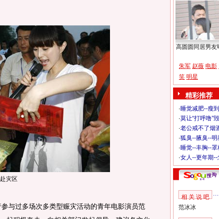
高圆圆同居男友
朱军
赵薇
电影
笑
明星
精彩推荐
·
睡觉减肥--瘦到
·
莫让“打呼噜”
·
老公戒不了烟酒
·
狐臭--腋臭--
·
睡觉--丰胸--
·
女人--更年期-
赴灾区
相 关 说 吧
参与过多场次多类型赈灾活动的青年电影演员范
范冰冰