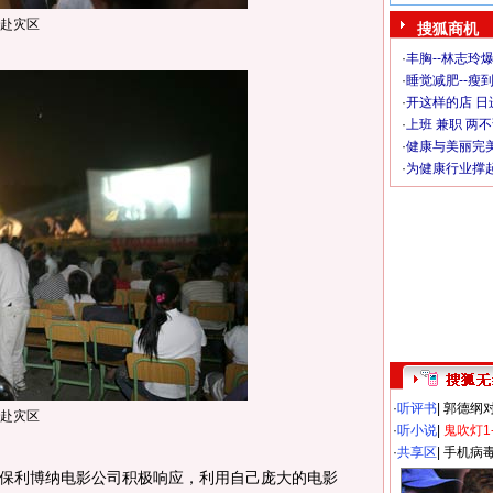
赴灾区
搜狐商机
·
丰胸--林志玲
·
睡觉减肥--瘦到
·
开这样的店 日进
·
上班 兼职 两
·
健康与美丽完
·
为健康行业撑
·
听评书
|
郭德纲
赴灾区
·
听小说
|
鬼吹灯1
·
共享区
|
手机病
利博纳电影公司积极响应，利用自己庞大的电影