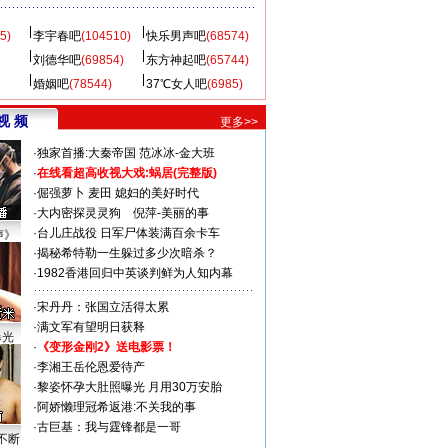
5)
李宇春吧
(104510)
快乐男声吧
(68574)
刘德华吧
(69854)
东方神起吧
(65744)
婚姻吧
(78544)
37℃女人吧
(6985)
视 频
更多>>
·
独家首播:大秦帝国
范冰冰-金大班
·
在线看超高收视大戏:
蜗居(完整版)
·
倔强萝卜
麦田
媳妇的美好时代
·
大内密探灵灵狗
倪萍-美丽的事
·
台儿庄战役 日军尸体装满百余卡车
声》
·
揭秘希特勒一生躲过多少次暗杀？
·
1982香港回归中英谈判鲜为人知内幕
·
宋丹丹：张国立活得太累
·
满文军有望明日获释
曝光
·
《变形金刚2》送电影票！
·
李湘王岳伦恩爱待产
·
黎姿怀孕大肚照曝光 月用30万安胎
·
阿娇懒理冠希返港:不关我的事
·
古巨基：我与霆锋都是一哥
不断