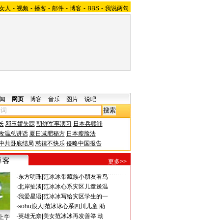
女人
-
视频
-
播客
-
邮件
-
博客
-
BBS
-
我说两句
闻
网页
博客
音乐
图片
说吧
长
邓玉娇失踪
朝鲜军事演习
日本兵赎罪
改温总讲话
夏日减肥秘方
日本瘦脸法
中共卧底结局
慈禧不快乐
侵略中国报告
更多>>
·
东方明珠
|
范冰冰带藏族小朋友看鸟
·
北岸扯淡
|
范冰冰心系灾区儿童送温
·
我爱星语
|
范冰冰写给灾区学生的一
·
sohu浪人
|
范冰冰心系四川儿童 助
·
英雄无奈
|
美女范冰冰再发善举:动
上学