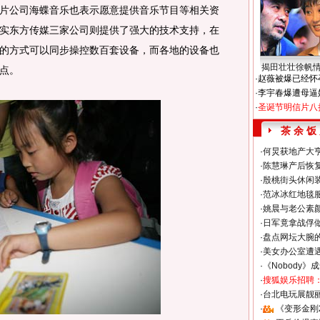
片公司海蝶音乐也表示愿意提供音乐节目等相关资
实东方传媒三家公司则提供了强大的技术支持，在
的方式可以同步操控数百套设备，而各地的设备也
揭田壮壮徐帆
点。
·
赵薇被爆已经怀
·
李宇春爆遭母逼
·
圣诞节明信片八
茶 余 饭
·
何炅获地产大亨
·
陈慧琳产后恢复
·
殷桃街头休闲装
·
范冰冰红地毯
·
姚晨与老公素
·
日军竟拿战俘
·
盘点网坛大腕
·
美女办公室遭
·
《Nobody》
·
搜狐娱乐招聘
·
台北电玩展靓丽S
·
《变形金刚