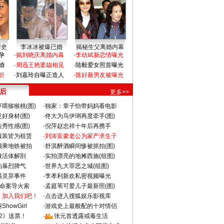
情史
李冰冰被爆已婚
揭秘生父离婚内幕
孕
·
揭刘晓庆离婚内幕
·
李幼斌新恋情曝光
婚
·
周迅王艳婆媳相见
·
陆毅爱女照首曝光
折
·
刘嘉玲自曝正造人
·
陈好新男友被曝光
 后
更多>>
喂猕猴桃(图)
·
独家：章子怡带妈妈看电影
好身材(图)
·
佟大为马伊琍再度牵手(图)
秀性感(图)
·
倪萍赵忠祥十年后再携手
服装皆为租赁
·
刘涛富豪老公为家产求生子
颜乘地铁被拍
·
舒淇醉酒瞬间惨被抓拍(图)
做活体解剖
·
实拍漂亮的地摊西施(组图)
的暴烈脾气
·
世界九大罪恶之城(组图)
遇灵异事件
·
李孝利新欢私密视频曝光
成命案导火索
·
孟庭苇可爱儿子最新照(图)
：加入我们吧！
·
点击进入搜狐娱乐影视库
howGirl
·
游戏史上最般配的十对情侣
2》送票！
·
张元首透露戒毒生活