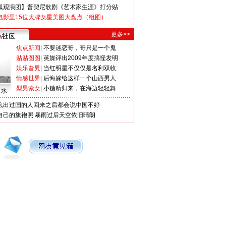
狐观演团】普契尼歌剧《艺术家生涯》打分贴
电影里15位大牌女星美图大盘点（组图）
更多>>
焦点新闻
|
不要迷恋哥，哥只是一个鬼
贴贴图图
|
英媒评出2009年度搞怪发明
娱乐旮旯
|
当红明星不仅仅是名利双收
情感世界
|
后悔嫁给这样一个山西男人
型男索女
|
小糖精归来，在海边轻轻舞
口水
么出过国的人回来之后都会说中国不好
自己的旗袍照
暴雨过后天空依旧晴朗