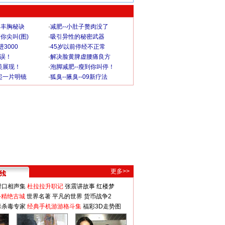
爆丰胸秘诀
·
减肥--小肚子赘肉没了
你尖叫(图)
·
吸引异性的秘密武器
3000
·
45岁以前停经不正常
不误！
·
解决脸黄脾虚腰痛良方
美展现！
·
泡脚减肥--瘦到你叫停！
起一片明镜
·
狐臭--腋臭--09新疗法
更多>>
对口相声集
杜拉拉升职记
张震讲故事
红楼梦
-精绝古城
世界名著
平凡的世界
货币战争2
毒杀毒专家
经典手机游游格斗集
福彩3D走势图