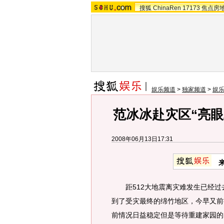
搜狐
ChinaRen
17173
焦点房
娱乐频道
>
独家频道
>
娱
范冰冰赴灾区“亮眼
2008年06月13日17:31
距512大地震离灾难发生已经过
到了受灾最终的绵竹地区，今早又前
前情况日益稳定但是等待重建家园的