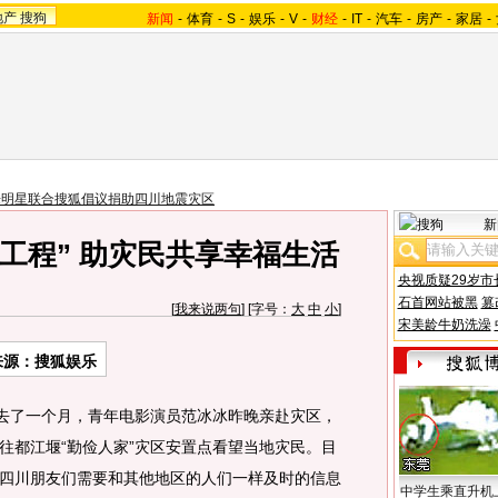
地产
搜狗
新闻
-
体育
-
S
-
娱乐
-
V
-
财经
-
IT
-
汽车
-
房产
-
家居
-
乐明星联合搜狐倡议捐助四川地震灾区
新
工程” 助灾民共享幸福生活
央视质疑29岁市
石首网站被黑
篡
[
我来说两句
] [字号：
大
中
小
]
宋美龄牛奶洗澡
来源：搜狐娱乐
去了一个月，青年电影演员范冰冰昨晚亲赴灾区，
往都江堰“勤俭人家”灾区安置点看望当地灾民。目
四川朋友们需要和其他地区的人们一样及时的信息
中学生乘直升机