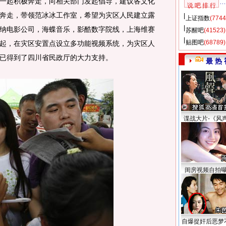
一起积极奔走，向相关部门发起倡导，建议各文化
说 吧 排 行
奔走，带领范冰冰工作室，希望为灾区人民建立露
上证指数
(7744
纳电影公司，海蝶音乐，影酷数字院线，上海维赛
苏醒吧
(41523)
贴图吧
(68789)
起，在灾区安置点设立多功能视频系统，为灾区人
已得到了四川省民政厅的大力支持。
最 热 
谍战大片-《风
闺房视频自拍
自爆捉奸后恶梦