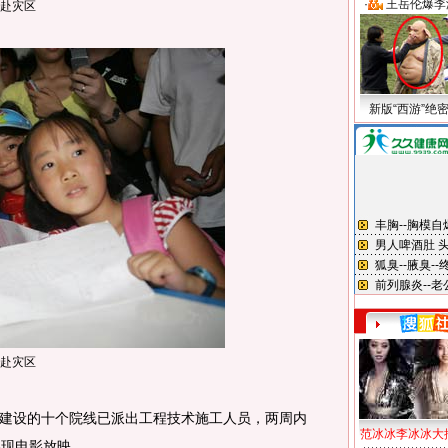
·
王岳伦爆李
赴灾区
新版“西游”绝
赴灾区
设的十个院线已派出工程技术施工人员，两周内
范冰冰李冰冰大
实现电影放映。