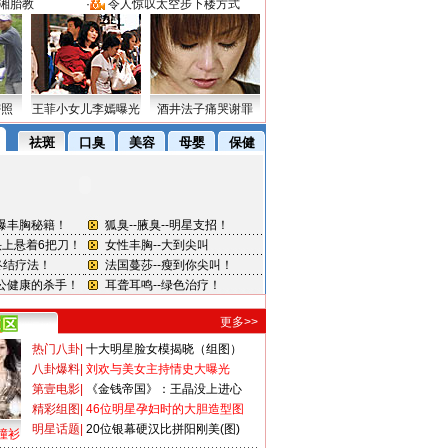
湘胎教
·
令人惊叹太空步下楼方式
密照
王菲小女儿李嫣曝光
酒井法子痛哭谢罪
更多>>
热门八卦
|
十大明星脸女模揭晓（组图）
八卦爆料
|
刘欢与美女主持情史大曝光
第壹电影
|
《金钱帝国》：王晶没上进心
精彩组图
|
46位明星孕妇时的大胆造型图
明星话题
|
20位银幕硬汉比拼阳刚美(图)
撞衫