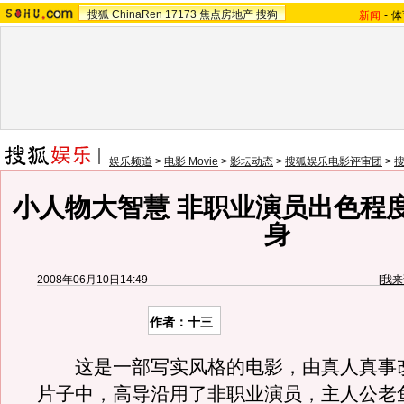
搜狐
ChinaRen
17173
焦点房地产
搜狗
新闻
-
体
娱乐频道
>
电影 Movie
>
影坛动态
>
搜狐娱乐电影评审团
>
小人物大智慧 非职业演员出色程
身
2008年06月10日14:49
[
我来
作者：十三
这是一部写实风格的电影，由真人真事
片子中，高导沿用了非职业演员，主人公老