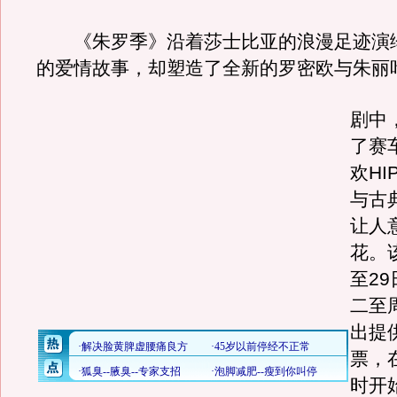
《朱罗季》沿着莎士比亚的浪漫足迹演
的爱情故事，却塑造了全新的罗密欧与朱丽
剧中
了赛
欢HI
与古
让人
花。
至2
二至
出提供
票，
时开