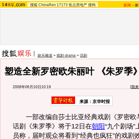
搜狐
ChinaRen
17173
焦点房地产
搜狗
新闻
-
体
娱乐频道
>
戏剧 drama
>
话剧
塑造全新罗密欧朱丽叶 《朱罗季
2008年06月10日10:19
[
我来
来源：京华时报
一部改编自莎士比亚经典戏剧《罗密欧
话剧《朱罗季》将于12日在
朝阳
“九个剧场
员称，届时观众将看到“经典也疯狂”的戏剧