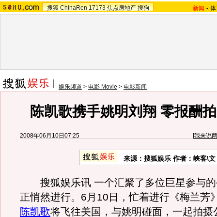
搜狐
ChinaRen
17173
焦点房地产
搜狗
新闻
-
体
娱乐频道
>
电影 Movie
>
电影新闻
陈凯歌携手姚明刘翔 零报酬拍
2008年06月10日07:25
[
我来说
来源：搜狐娱乐 作者：峡客\文
搜狐娱乐讯 一个汇聚了多位巨星参与的
正悄然进行。6月10日，忙着进行《梅兰芳
陈凯歌
将飞往美国，与姚明碰面，一起拍摄