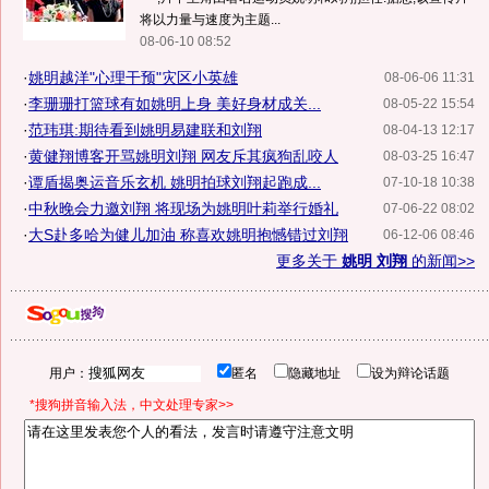
将以力量与速度为主题...
08-06-10 08:52
·
姚明越洋"心理干预"灾区小英雄
08-06-06 11:31
·
李珊珊打篮球有如姚明上身 美好身材成关...
08-05-22 15:54
·
范玮琪:期待看到姚明易建联和刘翔
08-04-13 12:17
·
黄健翔博客开骂姚明刘翔 网友斥其疯狗乱咬人
08-03-25 16:47
·
谭盾揭奥运音乐玄机 姚明拍球刘翔起跑成...
07-10-18 10:38
·
中秋晚会力邀刘翔 将现场为姚明叶莉举行婚礼
07-06-22 08:02
·
大S赴多哈为健儿加油 称喜欢姚明抱憾错过刘翔
06-12-06 08:46
更多关于
姚明 刘翔
的新闻>>
用户：
匿名
隐藏地址
设为辩论话题
*搜狗拼音输入法，中文处理专家>>