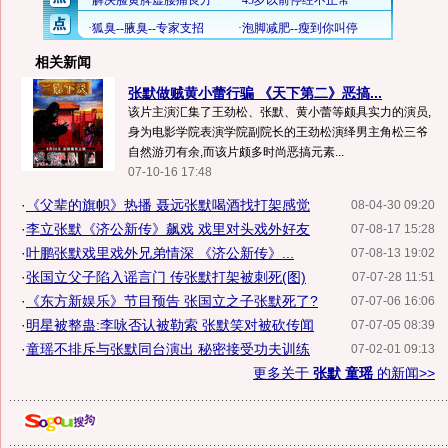
相关新闻
张默做贼黄小蕾行骗 《天下第二》恶搞...
该片主演汇集了王劲松、张默、黄小蕾等颇具实力的演员,
身为电影学院表演学院副院长的王劲松演绎男主角松三爷
自然游刃有余,而该片颇多时尚恶搞元素...
07-10-16 17:48
·
《父辈的旗帜》热播 聂远张默喝酒找打架感觉
08-04-30 09:20
·
李立张默《济公新传》飙戏 戏里对头戏外好友
07-08-17 15:28
·
叶鹏张默戏里戏外兄弟情深 《济公新传》...
07-08-13 19:02
·
张国立父子陷入谣言门 传张默打架被刺死(图)
07-07-28 11:51
·
《东方新娱乐》节目预告 张国立之子张默死了?
07-07-06 16:06
·
明星被整蛊:李咏否认被勒索 张默笑对被砍传闻
07-07-05 08:39
·
童瑶不排斥与张默同台演出 秘密接受功夫训练
07-02-01 09:13
更多关于
张默 童瑶
的新闻>>