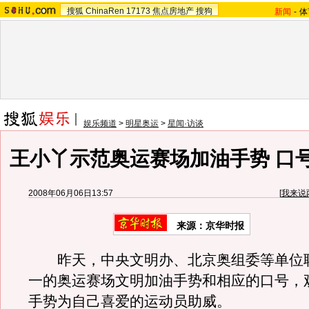
搜狐
ChinaRen
17173
焦点房地产
搜狗
新闻
-
体
娱乐频道
>
明星奥运
>
星闻·访谈
王小丫示范奥运赛场加油手势 口
2008年06月06日13:57
[
我来说
来源：京华时报
昨天，中央文明办、北京奥组委等单位
一的奥运赛场文明加油手势和相应的口号，
手势为自己喜爱的运动员助威。