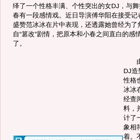
绎了一个性格丰满、个性突出的女DJ，与
春有一段感情戏。近日导演傅华阳在接受记
盛赞范冰冰在片中表现，还透露她曾经为了
自“篡改”剧情，把原本和小春之间直白的感
了。
由
DJ
性格
冰冰
经查
料，
计了
象相
着。