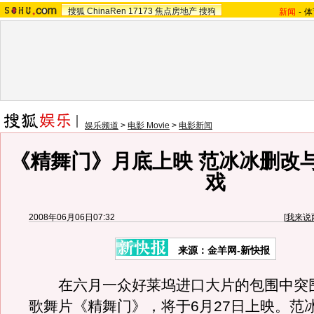
搜狐
ChinaRen
17173
焦点房地产
搜狗
新闻
-
体
娱乐频道
>
电影 Movie
>
电影新闻
《精舞门》月底上映 范冰冰删改
戏
2008年06月06日07:32
[
我来说
来源：金羊网-新快报
在六月一众好莱坞进口大片的包围中突
歌舞片《精舞门》，将于6月27日上映。范