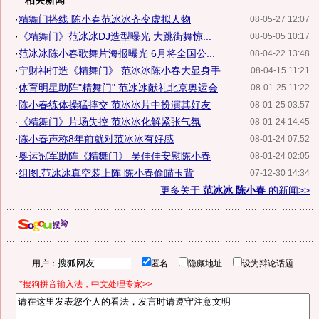
相关新闻
·
精舞门搭线 陈小春范冰冰齐变虚拟人物
08-05-27 12:07
·
《精舞门》范冰冰DJ造型曝光 大跳街舞惊...
08-05-05 10:17
·
范冰冰陈小春歌舞片海报曝光 6月将全国公...
08-04-22 13:48
·
宁财神打造《精舞门》 范冰冰陈小春大显身手
08-04-15 11:21
·
体育明星助阵"精舞门" 范冰冰献礼北京奥运会
08-01-25 11:22
·
陈小春练体操猛摔交 范冰冰片中扮演其好友
08-01-25 03:57
·
《精舞门》片场失控 范冰冰化解紧张气氛
08-01-24 14:45
·
陈小春声称8年前就对范冰冰有好感
08-01-24 07:52
·
奥运冠军助阵《精舞门》 吴佳佳安慰陈小春
08-01-24 02:05
·
组图:范冰冰真空装上阵 陈小春偷瞄玉背
07-12-30 14:34
更多关于
范冰冰 陈小春
的新闻>>
用户：
匿名
隐藏地址
设为辩论话题
*搜狗拼音输入法，中文处理专家>>