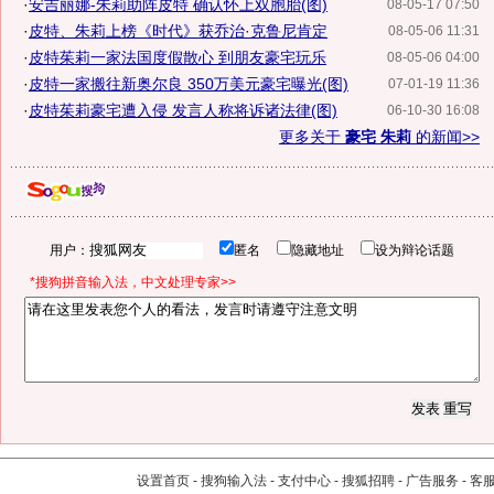
·
安吉丽娜-朱莉助阵皮特 确认怀上双胞胎(图)
08-05-17 07:50
·
皮特、朱莉上榜《时代》获乔治·克鲁尼肯定
08-05-06 11:31
·
皮特茱莉一家法国度假散心 到朋友豪宅玩乐
08-05-06 04:00
·
皮特一家搬往新奥尔良 350万美元豪宅曝光(图)
07-01-19 11:36
·
皮特茱莉豪宅遭入侵 发言人称将诉诸法律(图)
06-10-30 16:08
更多关于
豪宅 朱莉
的新闻>>
用户：
匿名
隐藏地址
设为辩论话题
*搜狗拼音输入法，中文处理专家>>
设置首页
-
搜狗输入法
-
支付中心
-
搜狐招聘
-
广告服务
-
客