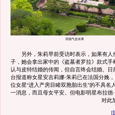
田园气息浓厚
另外，朱莉早前受访时表示，如果有人
子，她会拿出家中的《盗墓者罗拉》款式手
认与皮特结婚的传闻，但自言终会结婚。日
台报道称女星安吉莉娜·朱莉已在法国分娩
位女星“进入产房目睹双胞胎出生”的不具名
一消息，而且母女平安。但电影明星布拉德
对此
[