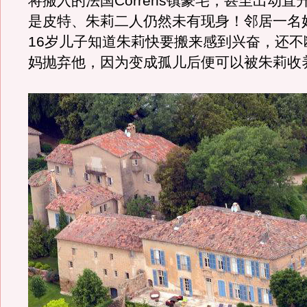
将搬入的法国Correns镇豪宅，甚至出动直
是皮特、朱莉二人仍然未有现身！邻居一名
16岁儿子知道朱莉快要搬来感到兴奋，还不
妈抛弃他，因为变成孤儿后便可以被朱莉收