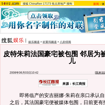
搜狐
ChinaRen
17173
焦点房地产
搜狗
新闻
-
体
娱乐频道
>
好莱坞频道
>
八卦绯闻
皮特朱莉法国豪宅被包围 邻居为
儿
2008年06月03日10:42
[
我来说
来源：长江商报
即将临产的安吉丽娜·朱莉在亲口承认自
之后，其法国豪宅便被媒体包围，日前更有