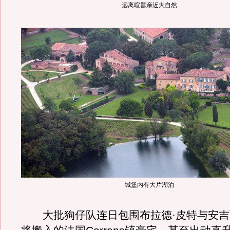
远离喧嚣亲近大自然
城堡内有大片湖泊
大批狗仔队连日包围布拉德·皮特与安吉