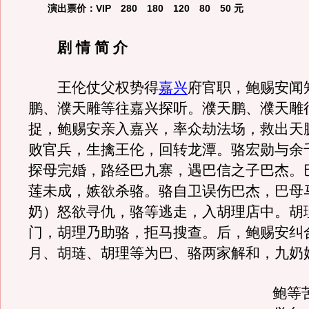
演出票价：
VIP 280 180 120 80 50 元
剧 情 简 介
王伦仗父权势得
嘉兴
府官职，鲍赐安闻
鹏、濮天雕等往嘉兴探听。濮天鹏、濮天雕
捉，鲍赐安亲入嘉兴，率众劫法场，救出天
败官兵，生擒王伦，回转龙潭。骆宏勋与余
探母完婚，路经巴九寨，遇巴信之子巴杰。
莲未成，嫉欲杀骆。骆自卫误伤巴杰，巴母
奶）怒欲寻仇，骆等逃走，入胡理店中。胡
门，胡理乃助骆，拒马搜查。后，鲍赐安纠
月、胡琏、胡理等为巴、骆两家解和，九奶
鲍等