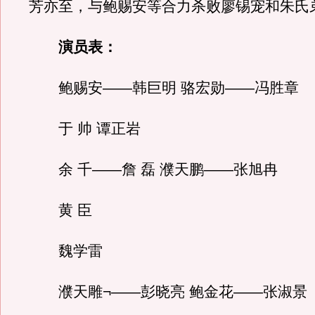
芳亦至，与鲍赐安等合力杀败廖锡宠和朱氏
演员表：
鲍赐安——韩巨明 骆宏勋——冯胜章
于 帅 谭正岩
余 千——詹 磊 濮天鹏——张旭冉
黄 臣
魏学雷
濮天雕¬——彭晓亮 鲍金花——张淑景