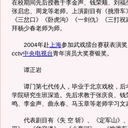
在校期间先后授教于李金声、钱荣顺、刘福
张启忠、周龙等老师。上演剧目有《挑滑车
《三岔口》《卧虎沟》《一剑仇》《三打祝
拜杨少春老师为师。
2004年赴
上海
参加武戏擂台赛获表演奖。
cctv
中央电视台
青年演员大奖赛银奖。
谭正岩
谭门第七代传人，毕业于北京戏校，后
学院研究生班深造。先后求教于张庆良、钱
鸣、李金声、曲永春、马玉章等老师学习文
代表剧目有《失 空 斩》、《定军山》