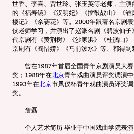
世香、李喜、贾世玲、张玉英等老师，主演
的《福寿镜》《汉明妃》《擂鼓战山》《雏
楼记》《佘赛花》等。2000年跟著名京剧
侠老师学习，并演出了赵派名剧《碧波仙子
代京剧有《黄荆树》《沙家浜》《杜鹃山》
京剧有《阎惜娇》《马前泼水》等、都得到
曾在1987年首届全国青年京剧演员大赛
奖；1988年在
北京
青年戏曲演员评奖调演中
1993年在
北京
市凤仪杯青年戏曲演员评奖调
奖。
詹磊
个人艺术简历 毕业于中国戏曲学院表演