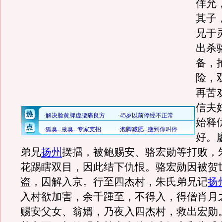
佯允
其子
兄于
出杀
备，
险，
再苦
信夫
始释
好。
弟兄
扬州
摆擂，被鲍赐安、骆宏勋等打败，
花踢瞎双目，因此结下仇恨。骆宏勋因被贺
盗，囚解入京。行至四杰村，朱氏弟兄记
扬
入村欲加害，余千踵至，不得入，得僧肖月
赐安父女、翁婿，乃夜入四杰村，救出宏勋