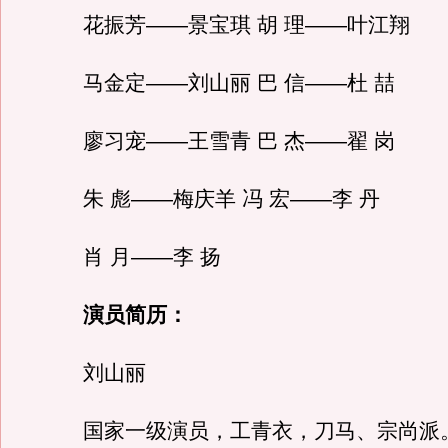
花振芳——景宝琪 胡 理——叶江翔
马金定——刘山丽 巴 信——杜 喆
廖习宠——王雪青 巴 杰——翟 岗
朱 彪——梅庆羊 冯 宏——李 丹
肖 月——李 扬
演员简历：
刘山丽
国家一级演员，工青衣，刀马、宗尚派