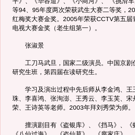
平》、《华容道》、《小商河》、 《挑滑
等94、95年度两次荣获武生大赛二等奖，20
红梅奖大赛金奖。2005年荣获CCTV第五
电视大赛金奖（老生组第一）。
张淑景
工刀马武旦，国家二级演员。中国京剧
研究生班，第四届在读研究生。
学习及演出过程中先后师从李金鸿、王
珠、李喜鸿、张洵澎、王秀云、李玉芙、宋
荣、王诗英等老师。2003年拜刘秀荣为师。
擅演剧目有《盗银库》、《挡马》、《
《八仙过海》、《盗仙草》、《扈家庄》、