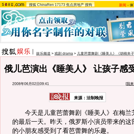
搜狐
ChinaRen
17173
焦点房地产
搜狗
新闻
-
体
娱乐频道
>
戏剧 drama
>
儿童芭蕾舞剧《睡美人》《胡桃夹
俄儿芭演出《睡美人》 让孩子感
2008年06月02日09:41
[
我来
来源：法制晚报
今天是儿童芭蕾舞剧《睡美人》在梅兰
的最后一天。昨天，俄罗斯小演员带来的这
的小朋友感受到了看芭蕾舞的乐趣。