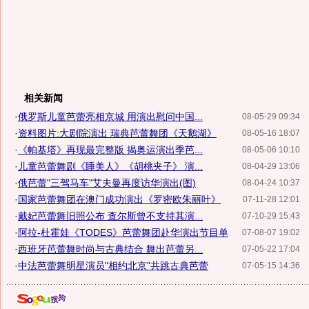
相关新闻
·
俄罗斯儿童芭蕾亮相京城 用演出慰问中国...
08-05-29 09:34
·
资料图片:大剧院演出 瑞典芭蕾舞团《天鹅湖》
08-05-16 18:07
·
《帕基塔》再现最完整版 揭奥运演出季芭...
08-05-06 10:10
·
儿童芭蕾舞剧《睡美人》《胡桃夹子》 演...
08-04-29 13:06
·
俄芭蕾"三驾马车"艾夫曼再度访华演出(图)
08-04-24 10:37
·
国家芭蕾舞团在澳门成功演出《罗密欧朱丽叶》
07-11-28 12:01
·
戴妃芭蕾舞旧照公布 查尔斯曾不支持其演...
07-10-29 15:43
·
阿拉-杜霍娃《TODES》芭蕾舞团赴华演出节目单
07-08-07 19:02
·
西班牙芭蕾舞时尚与古典结合 舞出芭蕾另...
07-05-22 17:04
·
中法芭蕾舞明星演员"相约北京"共跳古典芭蕾
07-05-15 14:36