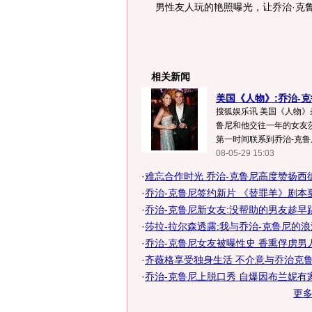
男性友人玩的艳照曝光，让乔治·克
相关新闻
美国《人物》:乔治-
搜狐娱乐讯 美国《人物》
鲁尼和他交往一年的女友莎
第一时间联系到乔治-克鲁尼的
08-05-29 15:03
·
难忘合作时光 乔治-克鲁尼高度赞扬西
·
乔治-克鲁尼签约新片 《替罪羊》剧本
·
乔治-克鲁尼新女友:没帮助的男友趁早踢
·
莎拉-拉尔森透露:我与乔治-克鲁尼的
·
乔治-克鲁尼女友被曝性史 香熏俘虏男人
·
齐薇格享受独身生活 不介意与乔治克鲁尼
·
乔治-克鲁尼上脱口秀 自爆因布兰妮有
更