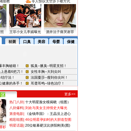
湘胎教
·
令人惊叹太空步下楼方式
密照
王菲小女儿李嫣曝光
酒井法子痛哭谢罪
更多>>
热门八卦
|
十大明星脸女模揭晓（组图）
八卦爆料
|
刘欢与美女主持情史大曝光
第壹电影
|
《金钱帝国》：王晶没上进心
精彩组图
|
46位明星孕妇时的大胆造型图
明星话题
|
20位银幕硬汉比拼阳刚美(图)
撞衫