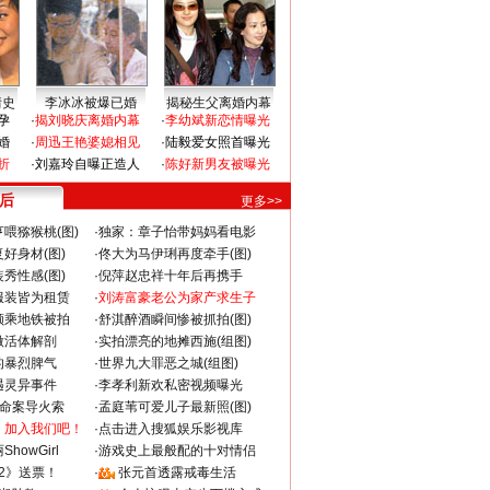
情史
李冰冰被爆已婚
揭秘生父离婚内幕
孕
·
揭刘晓庆离婚内幕
·
李幼斌新恋情曝光
婚
·
周迅王艳婆媳相见
·
陆毅爱女照首曝光
折
·
刘嘉玲自曝正造人
·
陈好新男友被曝光
 后
更多>>
喂猕猴桃(图)
·
独家：章子怡带妈妈看电影
好身材(图)
·
佟大为马伊琍再度牵手(图)
秀性感(图)
·
倪萍赵忠祥十年后再携手
服装皆为租赁
·
刘涛富豪老公为家产求生子
颜乘地铁被拍
·
舒淇醉酒瞬间惨被抓拍(图)
做活体解剖
·
实拍漂亮的地摊西施(组图)
的暴烈脾气
·
世界九大罪恶之城(组图)
遇灵异事件
·
李孝利新欢私密视频曝光
成命案导火索
·
孟庭苇可爱儿子最新照(图)
：加入我们吧！
·
点击进入搜狐娱乐影视库
howGirl
·
游戏史上最般配的十对情侣
2》送票！
·
张元首透露戒毒生活