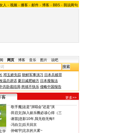
女人
-
视频
-
播客
-
邮件
-
博客
-
BBS
-
我说两句
闻
网页
博客
音乐
图片
说吧
长
邓玉娇失踪
朝鲜军事演习
日本兵赎罪
改温总讲话
夏日减肥秘方
日本瘦脸法
中共卧底结局
慈禧不快乐
侵略中国报告
更多>>
·
歌手魔
|
这是“演唱会”还是“演
·
田启文
|
加入娱乐圈必读心得（三
·
谢苗
|
息影10年,我无怨无悔!!
·
冯自立
|
后天回京
·
孙铭宇
|
北京的大雾~
上学