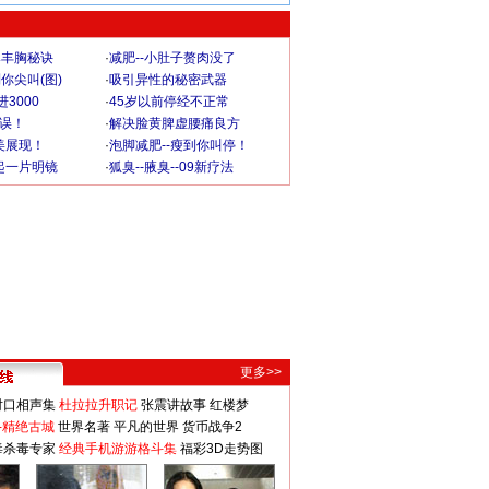
爆丰胸秘诀
·
减肥--小肚子赘肉没了
你尖叫(图)
·
吸引异性的秘密武器
3000
·
45岁以前停经不正常
不误！
·
解决脸黄脾虚腰痛良方
美展现！
·
泡脚减肥--瘦到你叫停！
起一片明镜
·
狐臭--腋臭--09新疗法
更多>>
对口相声集
杜拉拉升职记
张震讲故事
红楼梦
-精绝古城
世界名著
平凡的世界
货币战争2
毒杀毒专家
经典手机游游格斗集
福彩3D走势图