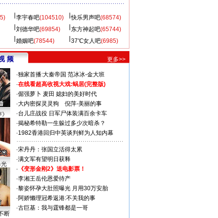
5)
李宇春吧
(104510)
快乐男声吧
(68574)
刘德华吧
(69854)
东方神起吧
(65744)
婚姻吧
(78544)
37℃女人吧
(6985)
视 频
更多>>
·
独家首播:大秦帝国
范冰冰-金大班
·
在线看超高收视大戏:
蜗居(完整版)
·
倔强萝卜
麦田
媳妇的美好时代
·
大内密探灵灵狗
倪萍-美丽的事
·
台儿庄战役 日军尸体装满百余卡车
声》
·
揭秘希特勒一生躲过多少次暗杀？
·
1982香港回归中英谈判鲜为人知内幕
·
宋丹丹：张国立活得太累
·
满文军有望明日获释
曝光
·
《变形金刚2》送电影票！
·
李湘王岳伦恩爱待产
·
黎姿怀孕大肚照曝光 月用30万安胎
·
阿娇懒理冠希返港:不关我的事
·
古巨基：我与霆锋都是一哥
不断