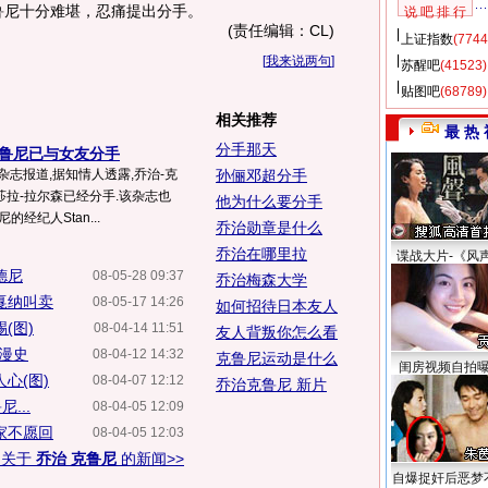
鲁尼十分难堪，忍痛提出分手。
说 吧 排 行
(责任编辑：CL)
上证指数
(7744
[
我来说两句
]
苏醒吧
(41523)
贴图吧
(68789)
相关推荐
最 热 
分手那天
克鲁尼已与女友分手
杂志报道,据知情人透露,乔治-克
孙俪邓超分手
拉-拉尔森已经分手.该杂志也
他为什么要分手
经纪人Stan...
乔治勋章是什么
乔治在哪里拉
谍战大片-《风
德尼
08-05-28 09:37
乔治梅森大学
戛纳叫卖
08-05-17 14:26
如何招待日本友人
(图)
08-04-14 11:51
友人背叛你怎么看
浪漫史
08-04-12 14:32
克鲁尼运动是什么
闺房视频自拍
心(图)
08-04-07 12:12
乔治克鲁尼 新片
...
08-04-05 12:09
家不愿回
08-04-05 12:03
多关于
乔治 克鲁尼
的新闻>>
自爆捉奸后恶梦