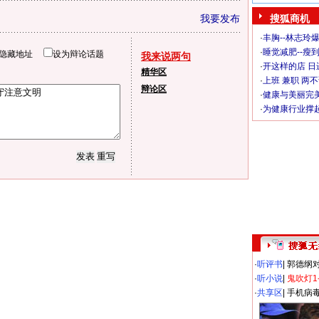
我要发布
搜狐商机
·
丰胸--林志玲
·
睡觉减肥--瘦到
隐藏地址
设为辩论话题
我来说两句
·
开这样的店 日进
精华区
·
上班 兼职 两
辩论区
·
健康与美丽完
·
为健康行业撑
·
听评书
|
郭德纲
·
听小说
|
鬼吹灯1
·
共享区
|
手机病