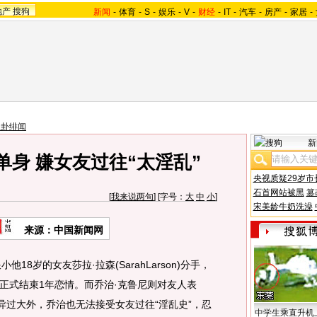
地产
搜狗
新闻
-
体育
-
S
-
娱乐
-
V
-
财经
-
IT
-
汽车
-
房产
-
家居
-
八卦绯闻
新
单身 嫌女友过往“太淫乱”
央视质疑29岁市
石首网站被黑
篡
[
我来说两句
] [字号：
大
中
小
]
宋美龄牛奶洗澡
来源：中国新闻网
跟小他18岁的女友莎拉·拉森(SarahLarson)分手，
正式结束1年恋情。而乔治·克鲁尼则对友人表
异过大外，乔治也无法接受女友过往“淫乱史”，忍
中学生乘直升机