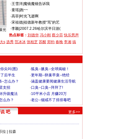
·
王雪洋
|
魔镜魔镜告诉我
·
童瑶
|
跑~~
·
高菲
|
时光飞逝啊
·
宋祖德
|
祖德新年教授“骂”的艺
·
李颖
|
2007.2.26哈尔滨半日游(
曝光
热点标签：
刘德华
冯小刚
蔡少芬
快乐男声
大s
选秀
范冰冰
张柏芝
苏醒
郑钧
春晚
李湘
搞
你尖叫(图)
·
狐臭--腋臭--全球揭秘！
毁了后半生
·
更年期--卵巢早衰--绝经
--怎么办？
·
涵盖健康要闻健康生活导航
明星支招
·
口臭--口臭--拜拜了!
罩杯升级魔法
·
10平米小店 月赚20万
-怎么办？
·
老公--烟戒不了排排毒吧
说 吧
更多>>
莎拉
|
拉森