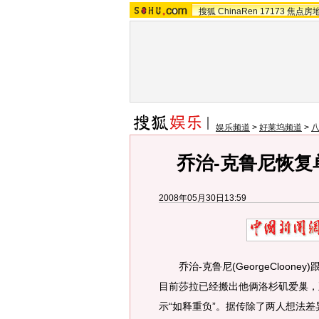
搜狐
ChinaRen
17173
焦点房
娱乐频道
>
好莱坞频道
>
乔治-克鲁尼恢复
2008年05月30日13:59
乔治-克鲁尼(GeorgeClooney)
目前莎拉已经搬出他俩洛杉矶爱巢，
示“如释重负”。据传除了两人想法差