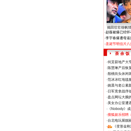
揭田壮壮徐帆
·
赵薇被爆已经怀
·
李宇春爆遭母逼
·
圣诞节明信片八
茶 余 饭
·
何炅获地产大亨
·
陈慧琳产后恢复
·
殷桃街头休闲装
·
范冰冰红地毯
·
姚晨与老公素
·
日军竟拿战俘
·
盘点网坛大腕
·
美女办公室遭
·
《Nobody》
·
搜狐娱乐招聘
·
台北电玩展靓丽S
·
《变形金刚