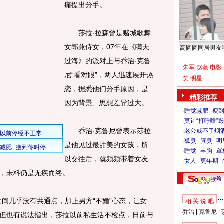
痛提出分手。
莎拉·拉森曾是赌城歌舞
女郎兼侍女，07年在《瞒天
高圆圆同居男友
过海》的派对上与乔治·克鲁
朱军
赵薇
电影
尼“看对眼”，两人迅速展开热
笑
明星
恋，据悉他们分手原因，是
精彩推荐
因为背景、思想差异过大。
·
睡觉减肥--瘦到
·
莫让“打呼噜”
乔治·克鲁尼曾表示莎拉
·
老公戒不了烟酒
·
狐臭--腋臭--
是他见过最甜美的女孩，所
·
睡觉--丰胸--
以交往后，就频频带着女友
·
女人--更年期-
，未料仍是无疾而终。
几乎没有共通点，加上男方“不婚”心态，让女
相 关 说 吧
乔治
|
克鲁尼
|
但也有说法指出，莎拉以前私生活不检点，日前与