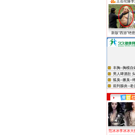
·
王岳伦爆李
新版“西游”绝
范冰冰李冰冰大