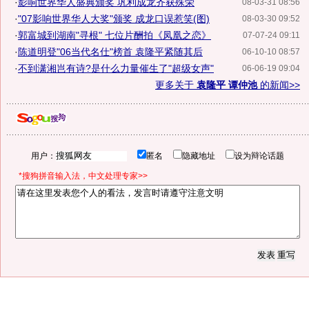
·
影响世界华人盛典颁奖 巩利成龙齐获殊荣
08-03-31 08:56
·
"07影响世界华人大奖"颁奖 成龙口误惹笑(图)
08-03-30 09:52
·
郭富城到湖南"寻根" 七位片酬拍《凤凰之恋》
07-07-24 09:11
·
陈道明登"06当代名仕"榜首 袁隆平紧随其后
06-10-10 08:57
·
不到潇湘岂有诗?是什么力量催生了"超级女声"
06-06-19 09:04
更多关于
袁隆平 谭仲池
的新闻>>
用户：
匿名
隐藏地址
设为辩论话题
*搜狗拼音输入法，中文处理专家>>