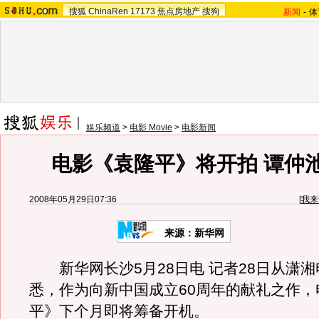
搜狐
ChinaRen
17173
焦点房地产
搜狗
新闻
-
体
娱乐频道
>
电影 Movie
>
电影新闻
电影《袁隆平》将开拍 谭仲
2008年05月29日07:36
[
我来
来源：新华网
新华网长沙5月28日电 记者28日从潇湘
悉，作为向新中国成立60周年的献礼之作，
平》下个月即将筹备开机。