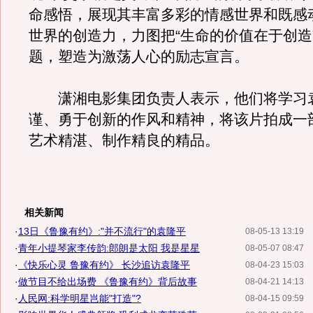
命感悟，展现其丰富多彩的情感世界和既感
世界的创造力，力图把“生命的价值在于创造
题，塑造为激荡人心的励志宣言。
潇湘电影集团负责人表示，他们将学习
谨、勇于创新的作风和精神，将该片拍成一
艺术精湛、制作精良的精品。
相关新闻
·
13日《鲁豫有约》:"并不流行"的袁隆平
08-05-13 13:19
·
青年小提琴家李传韵:郎朗是太阳 我是星星
08-05-07 08:47
·
《快乐心灵 鲁豫有约》 长沙追访袁隆平
08-04-23 15:03
·
做节目不给出场费 《鲁豫有约》背后故事
08-04-21 14:13
·
人民网:科学明星岂能"打造"?
08-04-15 09:59