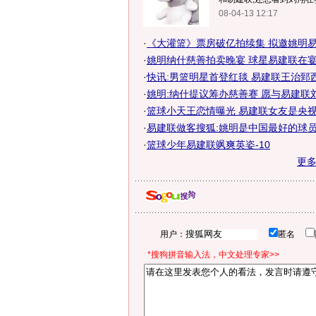
08-04-13 12:17
·
《大灌篮》票房破亿拍续集 拟邀姚明
·
姚明纳什慈善拍卖晚宴 球星易建联在
·
快讯:男篮明星首登红毯 易建联王治郅
·
姚明:纳什提议筹办慈善赛 愿与易建联
·
篮球小天王恋情曝光 易建联女友是央
·
易建联做客搜狐:姚明是中国最好的球员
·
篮球少年易建联飒爽英姿-10
更
用户：
匿名
*搜狗拼音输入法，中文处理专家>>