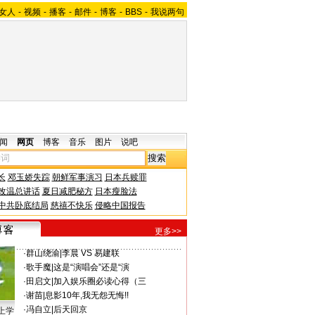
女人
-
视频
-
播客
-
邮件
-
博客
-
BBS
-
我说两句
闻
网页
博客
音乐
图片
说吧
长
邓玉娇失踪
朝鲜军事演习
日本兵赎罪
改温总讲话
夏日减肥秘方
日本瘦脸法
中共卧底结局
慈禧不快乐
侵略中国报告
更多>>
·
群山绕渝
|
李晨 VS 易建联
·
歌手魔
|
这是“演唱会”还是“演
·
田启文
|
加入娱乐圈必读心得（三
·
谢苗
|
息影10年,我无怨无悔!!
·
冯自立
|
后天回京
上学