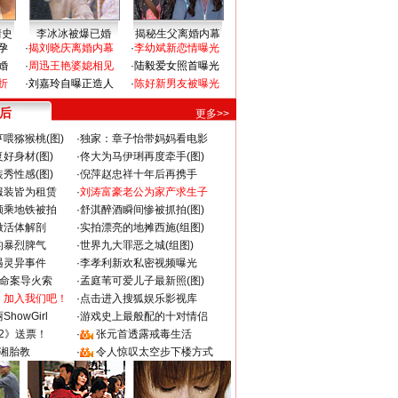
情史
李冰冰被爆已婚
揭秘生父离婚内幕
孕
·
揭刘晓庆离婚内幕
·
李幼斌新恋情曝光
婚
·
周迅王艳婆媳相见
·
陆毅爱女照首曝光
折
·
刘嘉玲自曝正造人
·
陈好新男友被曝光
 后
更多>>
喂猕猴桃(图)
·
独家：章子怡带妈妈看电影
好身材(图)
·
佟大为马伊琍再度牵手(图)
秀性感(图)
·
倪萍赵忠祥十年后再携手
服装皆为租赁
·
刘涛富豪老公为家产求生子
颜乘地铁被拍
·
舒淇醉酒瞬间惨被抓拍(图)
做活体解剖
·
实拍漂亮的地摊西施(组图)
的暴烈脾气
·
世界九大罪恶之城(组图)
遇灵异事件
·
李孝利新欢私密视频曝光
成命案导火索
·
孟庭苇可爱儿子最新照(图)
：加入我们吧！
·
点击进入搜狐娱乐影视库
howGirl
·
游戏史上最般配的十对情侣
2》送票！
·
张元首透露戒毒生活
湘胎教
·
令人惊叹太空步下楼方式