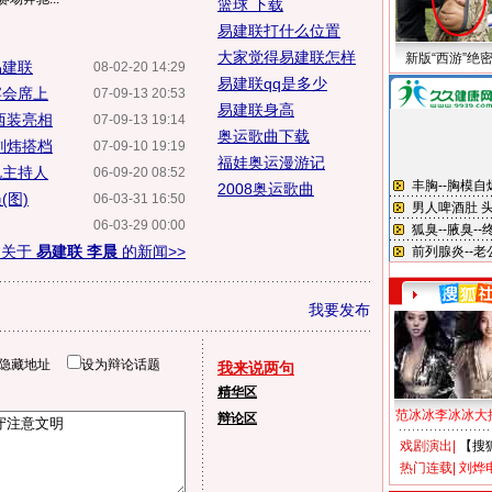
篮球 下载
易建联打什么位置
大家觉得易建联怎样
新版“西游”绝
易建联
08-02-20 14:29
易建联qq是多少
宴会席上
07-09-13 20:53
易建联身高
西装亮相
07-09-13 19:14
奥运歌曲下载
刘炜搭档
07-09-10 19:19
福娃奥运漫游记
视主持人
06-09-20 08:52
2008奥运歌曲
(图)
06-03-31 16:50
06-03-29 00:00
多关于
易建联 李晨
的新闻>>
我要发布
隐藏地址
设为辩论话题
我来说两句
精华区
范冰冰李冰冰大
辩论区
戏剧演出
|
【搜
热门连载
|
刘烨