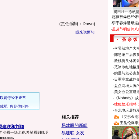
揭田壮壮徐帆
·
赵薇被爆已经怀
·
李宇春爆遭母逼
(责任编辑：Dawn)
·
圣诞节明信片八
[
我来说两句
]
茶 余 饭
·
何炅获地产大亨
·
陈慧琳产后恢复
·
殷桃街头休闲装
·
范冰冰红地毯
·
姚晨与老公素
·
日军竟拿战俘
·
盘点网坛大腕
·
美女办公室遭
·
《Nobody》
·
搜狐娱乐招聘
·
台北电玩展靓丽S
相关推荐
·
《变形金刚
·
王岳伦爆李
易建联的新闻
易建联和刘翔
至少看一场比赛,希望看到姚明
易建联 女友
场奔驰...