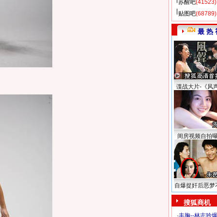
苏醒吧
(41523)
贴图吧
(68789)
最 热 
谍战大片-《风
闺房视频自拍
自爆捉奸后恶梦
搜狐商机
·
丰胸--林志玲