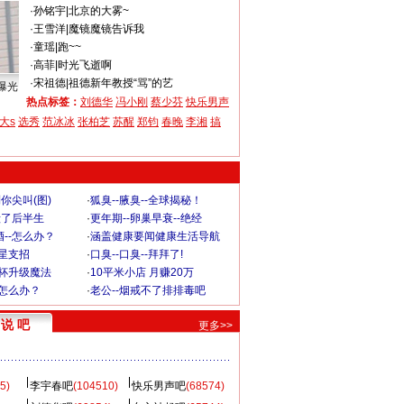
·
孙铭宇
|
北京的大雾~
·
王雪洋
|
魔镜魔镜告诉我
·
童瑶
|
跑~~
·
高菲
|
时光飞逝啊
·
宋祖德
|
祖德新年教授“骂”的艺
曝光
热点标签：
刘德华
冯小刚
蔡少芬
快乐男声
大s
选秀
范冰冰
张柏芝
苏醒
郑钧
春晚
李湘
搞
你尖叫(图)
·
狐臭--腋臭--全球揭秘！
毁了后半生
·
更年期--卵巢早衰--绝经
--怎么办？
·
涵盖健康要闻健康生活导航
明星支招
·
口臭--口臭--拜拜了!
罩杯升级魔法
·
10平米小店 月赚20万
-怎么办？
·
老公--烟戒不了排排毒吧
说 吧
更多>>
5)
李宇春吧
(104510)
快乐男声吧
(68574)