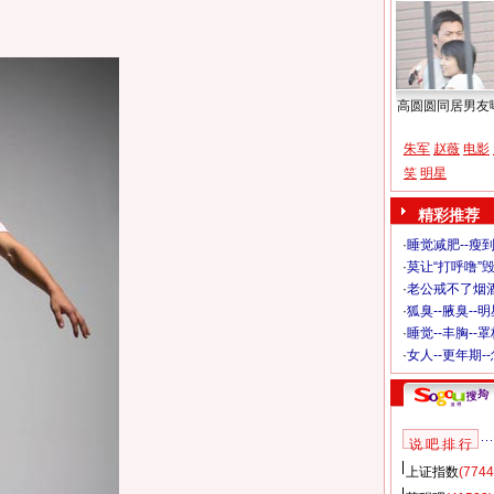
高圆圆同居男友
朱军
赵薇
电影
笑
明星
精彩推荐
·
睡觉减肥--瘦到
·
莫让“打呼噜”
·
老公戒不了烟酒
·
狐臭--腋臭--
·
睡觉--丰胸--
·
女人--更年期-
说 吧 排 行
上证指数
(7744