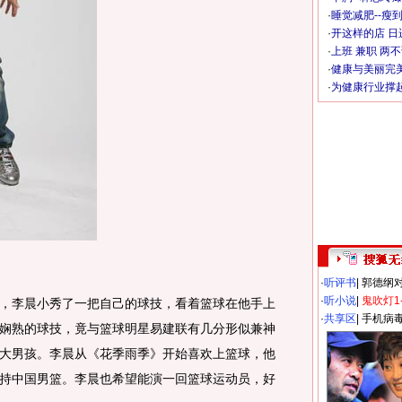
·
睡觉减肥--瘦到
·
开这样的店 日进
·
上班 兼职 两
·
健康与美丽完
·
为健康行业撑
·
听评书
|
郭德纲
·
听小说
|
鬼吹灯1
李晨小秀了一把自己的球技，看着篮球在他手上
·
共享区
|
手机病
娴熟的球技，竟与篮球明星易建联有几分形似兼神
大男孩。李晨从《花季雨季》开始喜欢上篮球，他
持中国男篮。李晨也希望能演一回篮球运动员，好