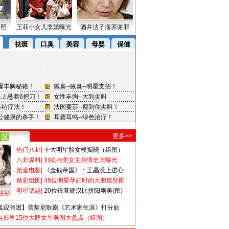
密照
王菲小女儿李嫣曝光
酒井法子痛哭谢罪
更多>>
热门八卦
|
十大明星脸女模揭晓（组图）
八卦爆料
|
刘欢与美女主持情史大曝光
第壹电影
|
《金钱帝国》：王晶没上进心
精彩组图
|
46位明星孕妇时的大胆造型图
明星话题
|
20位银幕硬汉比拼阳刚美(图)
撞衫
狐观演团】普契尼歌剧《艺术家生涯》打分贴
电影里15位大牌女星美图大盘点（组图）