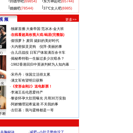
刘德华吧
(69854)
东方神起吧
(65744)
婚姻吧
(78544)
37℃女人吧
(6985)
视 频
更多>>
·
独家首播:大秦帝国
范冰冰-金大班
·
在线看超高收视大戏:
蜗居(完整版)
·
倔强萝卜
麦田
媳妇的美好时代
·
大内密探灵灵狗
倪萍-美丽的事
·
台儿庄战役 日军尸体装满百余卡车
声》
·
揭秘希特勒一生躲过多少次暗杀？
·
1982香港回归中英谈判鲜为人知内幕
·
宋丹丹：张国立活得太累
·
满文军有望明日获释
曝光
·
《变形金刚2》送电影票！
·
李湘王岳伦恩爱待产
·
黎姿怀孕大肚照曝光 月用30万安胎
·
阿娇懒理冠希返港:不关我的事
·
古巨基：我与霆锋都是一哥
不断
爆丰胸秘诀
·
减肥--小肚子赘肉没了