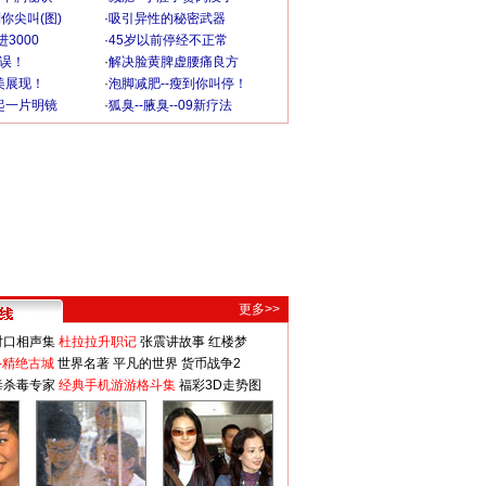
你尖叫(图)
·
吸引异性的秘密武器
3000
·
45岁以前停经不正常
不误！
·
解决脸黄脾虚腰痛良方
美展现！
·
泡脚减肥--瘦到你叫停！
起一片明镜
·
狐臭--腋臭--09新疗法
更多>>
对口相声集
杜拉拉升职记
张震讲故事
红楼梦
-精绝古城
世界名著
平凡的世界
货币战争2
毒杀毒专家
经典手机游游格斗集
福彩3D走势图