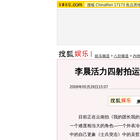
搜狐
ChinaRen
17173
焦点房
娱乐频道
>
八卦频道
>
内
李晨活力四射拍运
2008年05月28日15:07
目前正在云南拍《我的团长我的团
一个难度相当大的角色—一个外表冷
中的自己更象《士兵突击》中的吴哲