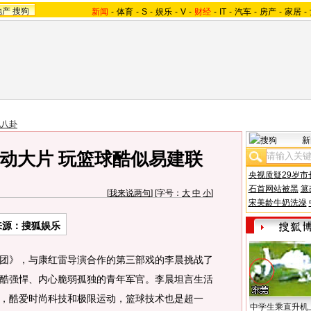
地产
搜狗
新闻
-
体育
-
S
-
娱乐
-
V
-
财经
-
IT
-
汽车
-
房产
-
家居
-
地八卦
新
动大片 玩篮球酷似易建联
央视质疑29岁市
石首网站被黑
篡
[
我来说两句
] [字号：
大
中
小
]
宋美龄牛奶洗澡
来源：搜狐娱乐
》，与康红雷导演合作的第三部戏的李晨挑战了
酷强悍、内心脆弱孤独的青年军官。李晨坦言生活
，酷爱时尚科技和极限运动，篮球技术也是超一
中学生乘直升机