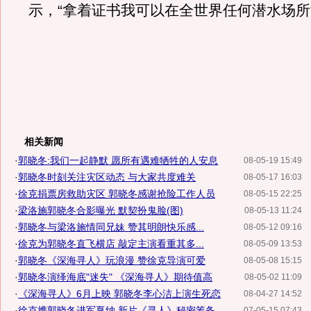
示，“拿着证书我可以在全世界任何潜水场所
相关新闻
·
郭晓冬:我们一起静默 愿所有遇难牺牲的人安息
08-05-19 15:49
·
郭晓冬时刻关注灾区动态 与大家共度难关
08-05-17 16:03
·
徐克捐票房救助灾区 郭晓冬感谢抢险工作人员
08-05-15 22:25
·
梁洛施郭晓冬合影曝光 默契扮鬼脸(图)
08-05-13 11:24
·
郭晓冬与梁洛施情同兄妹 赞其明朗快乐感...
08-05-12 09:16
·
徐克为郭晓冬直飞横店 敲定主演看重其多...
08-05-09 13:53
·
郭晓冬《深海寻人》玩浪漫 赞徐克导演可爱
08-05-08 15:15
·
郭晓冬演绎海底"迷失" 《深海寻人》期待值高
08-05-02 11:09
·
《深海寻人》6月上映 郭晓冬李心洁上演生死恋
08-04-27 14:52
·
徐克携郭晓冬进军戛纳 新片《寻人》秘密筹备
07-05-15 07:43