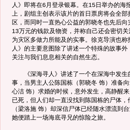
人》即将在6月登录银幕。在15日举办的海
上，剧组主创表示该片的首日票房将会全部
区，而同时一直热心公益的郭晓冬也先后向
13万元的钱款及物资，并称自己还会密切关
为灾区多做力所能及的实事。徐克导演也称
人》的主要意图除了讲述一个特殊的故事外
关注与我们息息相关的自然生态。
《深海寻人》讲述了一个在深海中发生
事，当男主人公陈国栋（郭晓冬 饰）准备
心洁 饰）求婚的时候，意外发生，高静醒
已死，但人们却一直没找到陈国栋的尸体，
（梁洛施 饰）却深信尸体已经随水漂流到
她便踏上一场海底寻兄的惊险之旅。