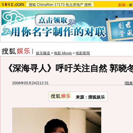
搜狐
ChinaRen
17173
焦点房地产
搜狗
新闻
-
体
娱乐频道
>
电影 Movie
>
电影新闻
《深海寻人》呼吁关注自然 郭晓冬
2008年05月24日12:31
[
我来
来源：搜狐娱乐