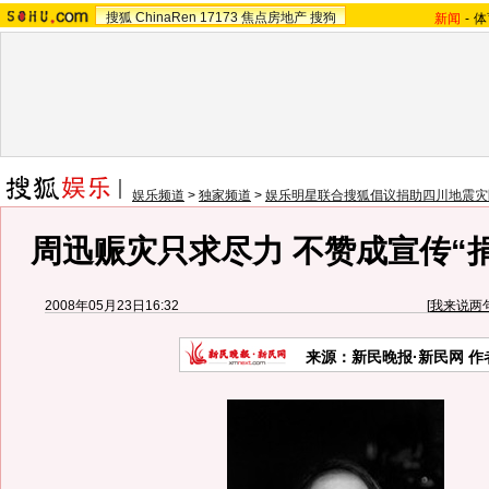
搜狐
ChinaRen
17173
焦点房地产
搜狗
新闻
-
体
娱乐频道
>
独家频道
>
娱乐明星联合搜狐倡议捐助四川地震灾
周迅赈灾只求尽力 不赞成宣传“
2008年05月23日16:32
[
我来说两
来源：新民晚报·新民网 作