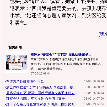
也要把爱传出去。说着，她做了个握手、挥
迅表示：“四川我是肯定要去的。去孤儿院
小学。”她还想向心理专家学习，到灾区给
和勇气。
[
我
相关新闻
李连杰"壹基金"在京启动 周迅徐静蕾吴...
来源:北京晨报 李连杰(李连杰新闻,李连杰说吧)的"壹基
金"昨天在京启动.他亲自登台吆喝,周迅(周迅新闻,周迅说
吧)、徐静蕾(徐静蕾新闻...
07-04-20 08:04
·
李连杰亲赴成都 呼吁捐款
08-05-18 10:26
·
演艺界捐款逾2亿 章子怡捐百万 李连杰赴一线
08-05-16 08:22
·
周迅捐款10万 祝福中国希望所有灾难通通过去
08-05-15 16:43
·
独家专访:周迅为灾区捐款 心系四川孩子
08-05-14 07:50
·
红十字会联合搜狐发救灾倡议 周迅已捐款10万
08-05-13 14:04