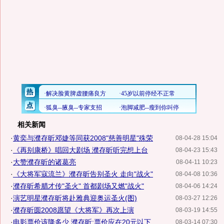
相关新闻
·
黄奕与濮存昕邓婕等同获2008"慈善明星"殊荣
08-04-28 15:04
·
《再别康桥》唱回大剧场 濮存昕听完想上台
08-04-23 15:43
·
大赞濮存昕的诸葛亮
08-04-11 10:23
·
《大将军寇流兰》濮存昕告别圣火 走向"战火"
08-04-08 10:36
·
濮存昕希腊才传"圣火" 首都剧场又燃"战火"
08-04-06 14:24
·
演艺明星濮存昕将赴雅典迎奥运圣火(图)
08-03-27 12:26
·
濮存昕圆2008愿望《大将军》再次上演
08-03-19 14:55
·
电影票价该降多少 濮存昕:票价应在20元以下
08-03-14 07:30