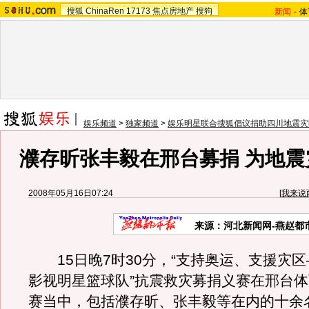
搜狐
ChinaRen
17173
焦点房地产
搜狗
新闻
-
体
娱乐频道
>
独家频道
>
娱乐明星联合搜狐倡议捐助四川地震灾
濮存昕张丰毅在邢台募捐 为地震
2008年05月16日07:24
[
我来说
来源：河北新闻网-燕赵都
15日晚7时30分，“支持奥运、支援灾区
影视明星篮球队”抗震救灾募捐义赛在邢台
赛当中，包括濮存昕、张丰毅等在内的十余