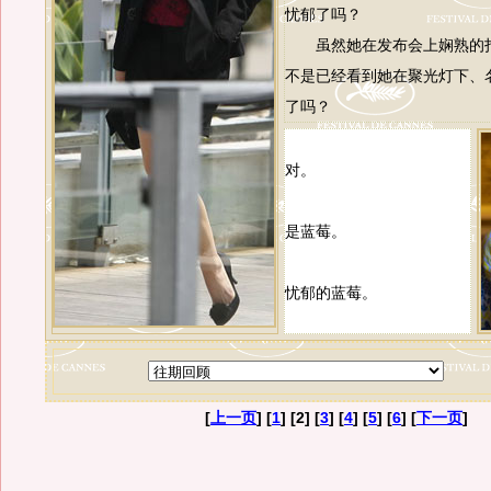
忧郁了吗？
虽然她在发布会上娴熟的打
不是已经看到她在聚光灯下、
了吗？
对。
是蓝莓。
忧郁的蓝莓。
[
上一页
] [
1
] [2] [
3
] [
4
] [
5
] [
6
] [
下一页
]