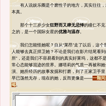
有人说娱乐圈是个磨性子的地方，其实往往，
本真。
那个十三岁少女
狂野而又肆无忌惮
的瞳仁不见
之的，是一个国际女星的
优雅与温存
。
我们怎能怪她呢？自从“莱昂”走了以后，这个
人能够去真正捍卫她？不论是我们在影片结尾看到
所”，还是我们不容易看到的真实好莱坞，这都不
常心态能够混迹的世界。娜塔莉的气质一再被和她
演、她所经历的故事发掘和打磨，到了王家卫手里
早已荡然无存，现在的她，反而更像是——
一颗间
莓
。