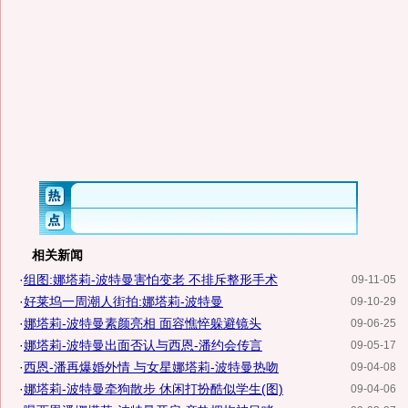
相关新闻
·
组图:娜塔莉-波特曼害怕变老 不排斥整形手术
09-11-05
·
好莱坞一周潮人街拍:娜塔莉-波特曼
09-10-29
·
娜塔莉-波特曼素颜亮相 面容憔悴躲避镜头
09-06-25
·
娜塔莉-波特曼出面否认与西恩-潘约会传言
09-05-17
·
西恩-潘再爆婚外情 与女星娜塔莉-波特曼热吻
09-04-08
·
娜塔莉-波特曼牵狗散步 休闲打扮酷似学生(图)
09-04-06