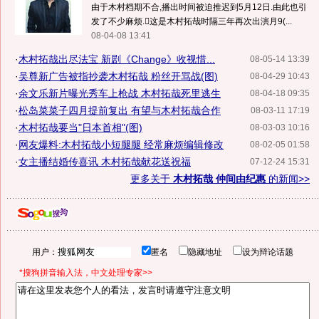
由于木村档期不合,播出时间被迫推迟到5月12日.由此也引
发了不少麻烦.这是木村拓哉时隔三年再次出演月9(...
08-04-08 13:41
·
木村拓哉出尽法宝 新剧《Change》收视惜...
08-05-14 13:39
·
吴尊新广告被指抄袭木村拓哉 粉丝开骂战(图)
08-04-29 10:43
·
余文乐新片曝光秀车上枪战 木村拓哉死里逃生
08-04-18 09:35
·
松岛菜菜子四月提前复出 有望与木村拓哉合作
08-03-11 17:19
·
木村拓哉要当"日本首相"(图)
08-03-03 10:16
·
网友爆料:木村拓哉小短腿腿 经常麻烦编辑修改
08-02-05 01:58
·
女主播结婚传喜讯 木村拓哉献花送祝福
07-12-24 15:31
更多关于
木村拓哉 仲间由纪惠
的新闻>>
用户：
匿名
隐藏地址
设为辩论话题
*搜狗拼音输入法，中文处理专家>>