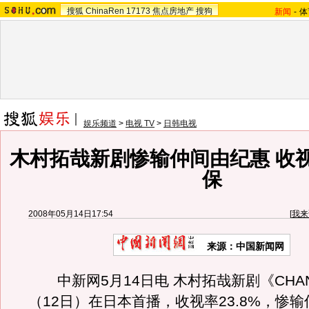
搜狐
ChinaRen
17173
焦点房地产
搜狗
新闻
-
体
娱乐频道
>
电视 TV
>
日韩电视
木村拓哉新剧惨输仲间由纪惠 收
保
2008年05月14日17:54
[
我来
来源：中国新闻网
中新网5月14日电 木村拓哉新剧《CHA
（12日）在日本首播，收视率23.8%，惨