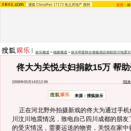
搜狐
ChinaRen
17173
焦点房地产
搜狗
新闻
-
体
娱乐频道
>
独家频道
>
娱乐明星联合搜狐倡议捐助四川地震灾
佟大为关悦夫妇捐款15万 帮
2008年05月14日12:06
[
我来
来源：搜狐娱乐
正在河北野外拍摄新戏的佟大为通过手机
川汶川地震情况，致电自己四川成都的朋友
的受灾情况，需要运送的物资，关悦在家中