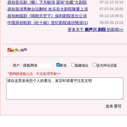
·
原创音乐剧《蝶》下月献演 梁祝"化蝶"大剧院
07-11-12 10:14
·
原创表演秀舞台玩翻转 欢乐谷大剧院隆重上演
07-07-04 10:00
·
原创校园剧《晴朗天空下》保利剧院首次公演
06-12-18 09:31
·
中国原创歌剧《杜十娘》世纪剧院成功预演(1)
06-05-26 11:03
更多关于
赖声川 剧院
的新闻>>
用户：
匿名
隐藏地址
设为辩论话题
*搜狗拼音输入法，中文处理专家>>