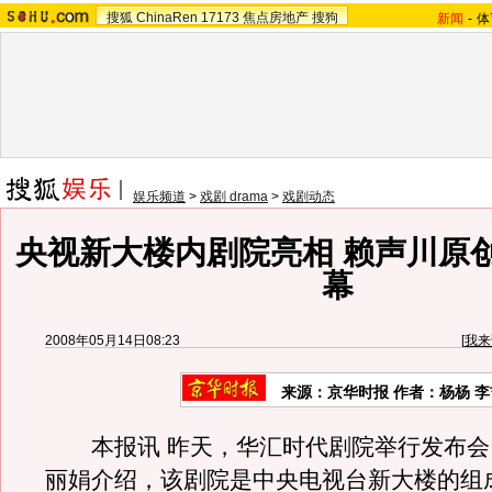
搜狐
ChinaRen
17173
焦点房地产
搜狗
新闻
-
体
娱乐频道
>
戏剧 drama
>
戏剧动态
央视新大楼内剧院亮相 赖声川原
幕
2008年05月14日08:23
[
我来
来源：京华时报 作者：杨杨 李
本报讯 昨天，华汇时代剧院举行发布会
丽娟介绍，该剧院是中央电视台新大楼的组