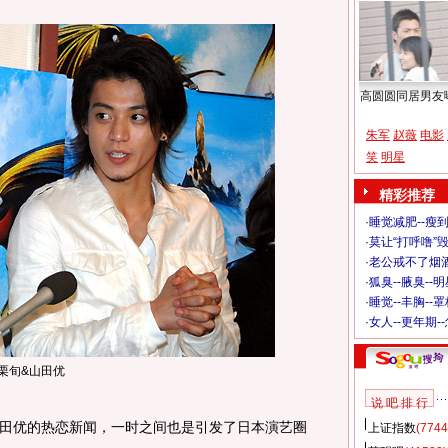
高圆圆同居男友
朱军
赵薇
电影
笑
明星
精彩推荐
·
睡觉减肥--瘦到
·
莫让“打呼噜”
·
老公戒不了烟酒
·
狐臭--腋臭--
·
睡觉--丰胸--
·
女人--更年期-
栗旬&山田优
说 吧 排 行
优的热恋新闻，一时之间也是引发了日本演艺圈
上证指数
(7744