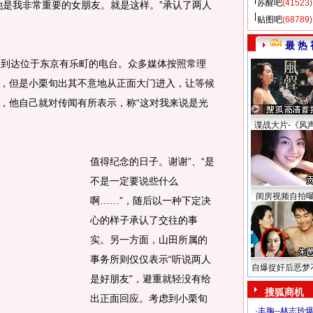
苏醒吧
(41523)
她是我非常重要的女朋友。就是这样。”承认了两人
贴图吧
(68789)
最 热 
到达位于东京有乐町的电台。众多媒体按照常理
，但是小栗旬出其不意地从正面大门进入，让等候
，他自己就对传闻有所表示，称“这对我来说是光
谍战大片-《风
值得纪念的日子。谢谢”、“是
不是一定要说些什么
闺房视频自拍
啊……”，随后以一种下定决
心的样子承认了交往的事
实。另一方面，山田所属的
事务所则仅仅表示“听说两人
自爆捉奸后恶梦
是好朋友”，避重就轻没有给
搜狐商机
出正面回应。考虑到小栗旬
·
丰胸--林志玲