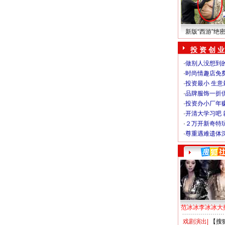
新版“西游”绝
投 资 创 业
·
做别人没想到的
·
时尚情趣店免
·
投资最小 生意
·
品牌服饰一折
·
投资办小厂年
·
开清大学习吧 
·
２万开新奇特
·
尊重遇难遗体
范冰冰李冰冰大
戏剧演出
|
【搜