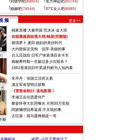
刘德华吧
(69854)
东方神起吧
(65744)
婚姻吧
(78544)
37℃女人吧
(6985)
视 频
更多>>
·
独家首播:大秦帝国
范冰冰-金大班
·
在线看超高收视大戏:
蜗居(完整版)
·
倔强萝卜
麦田
媳妇的美好时代
·
大内密探灵灵狗
倪萍-美丽的事
·
台儿庄战役 日军尸体装满百余卡车
声》
·
揭秘希特勒一生躲过多少次暗杀？
·
1982香港回归中英谈判鲜为人知内幕
·
宋丹丹：张国立活得太累
·
满文军有望明日获释
曝光
·
《变形金刚2》送电影票！
·
李湘王岳伦恩爱待产
·
黎姿怀孕大肚照曝光 月用30万安胎
·
阿娇懒理冠希返港:不关我的事
·
古巨基：我与霆锋都是一哥
不断
爆丰胸秘诀
·
减肥--小肚子赘肉没了