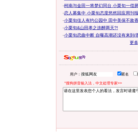
·
柯南与金田一将梦幻同台 小栗旬一偿
·
恋人募集中 小栗旬态度悠然回应周刊
·
小栗旬佳人有约公园中 田中美保不敌
·
小栗旬&山田孝之连醉两天?!
·
小栗旬恋曲中断 自曝高潮还没有来到(图
更
用户：
匿名
*搜狗拼音输入法，中文处理专家>>