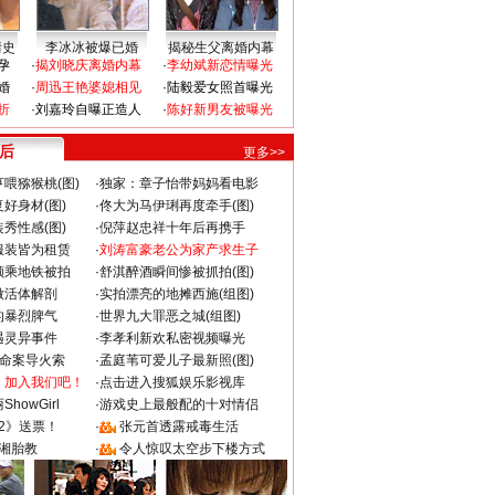
情史
李冰冰被爆已婚
揭秘生父离婚内幕
孕
·
揭刘晓庆离婚内幕
·
李幼斌新恋情曝光
婚
·
周迅王艳婆媳相见
·
陆毅爱女照首曝光
折
·
刘嘉玲自曝正造人
·
陈好新男友被曝光
 后
更多>>
喂猕猴桃(图)
·
独家：章子怡带妈妈看电影
好身材(图)
·
佟大为马伊琍再度牵手(图)
秀性感(图)
·
倪萍赵忠祥十年后再携手
服装皆为租赁
·
刘涛富豪老公为家产求生子
颜乘地铁被拍
·
舒淇醉酒瞬间惨被抓拍(图)
做活体解剖
·
实拍漂亮的地摊西施(组图)
的暴烈脾气
·
世界九大罪恶之城(组图)
遇灵异事件
·
李孝利新欢私密视频曝光
成命案导火索
·
孟庭苇可爱儿子最新照(图)
：加入我们吧！
·
点击进入搜狐娱乐影视库
howGirl
·
游戏史上最般配的十对情侣
2》送票！
·
张元首透露戒毒生活
湘胎教
·
令人惊叹太空步下楼方式