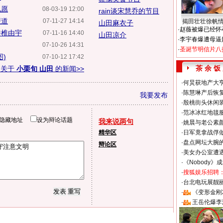
夙愿
08-03-19 12:00
rain谈宋慧乔的节目
报道
07-11-27 14:14
揭田壮壮徐帆
山田麻衣子
·
赵薇被爆已经怀
香椎由宇
07-11-16 14:40
山田凉介
·
李宇春爆遭母逼
07-10-26 14:31
·
圣诞节明信片八
)
07-10-12 17:42
茶 余 饭
多关于
小栗旬 山田
的新闻>>
·
何炅获地产大亨
·
陈慧琳产后恢复
我要发布
·
殷桃街头休闲装
·
范冰冰红地毯
隐藏地址
设为辩论话题
我来说两句
·
姚晨与老公素
精华区
·
日军竟拿战俘
·
盘点网坛大腕
辩论区
·
美女办公室遭
·
《Nobody》
·
搜狐娱乐招聘
·
台北电玩展靓丽S
·
《变形金刚
·
王岳伦爆李