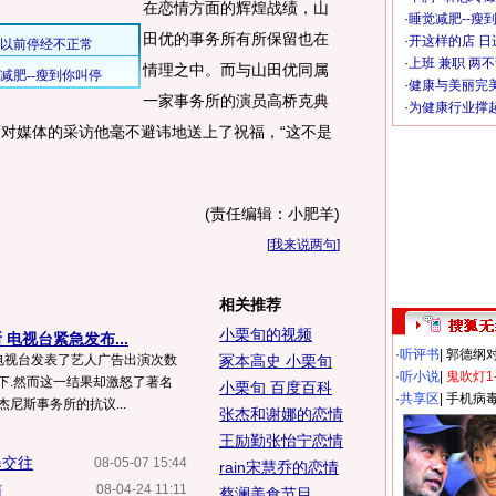
在恋情方面的辉煌战绩，山
·
睡觉减肥--瘦到
田优的事务所有所保留也在
·
开这样的店 日进
·
上班 兼职 两
情理之中。而与山田优同属
·
健康与美丽完
一家事务所的演员高桥克典
·
为健康行业撑
面对媒体的采访他毫不避讳地送上了祝福，“这不是
(责任编辑：小肥羊)
[
我来说两句
]
相关推荐
小栗旬的视频
电视台紧急发布...
·
听评书
|
郭德纲
电视台发表了艺人广告出演次数
冢本高史 小栗旬
·
听小说
|
鬼吹灯1
下.然而这一结果却激怒了著名
小栗旬 百度百科
·
共享区
|
手机病
尼斯事务所的抗议...
张杰和谢娜的恋情
王励勤张怡宁恋情
曝交往
08-05-07 15:44
rain宋慧乔的恋情
访
08-04-24 11:11
蔡澜美食节目