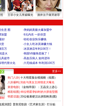
密照
王菲小女儿李嫣曝光
酒井法子痛哭谢罪
生意 图
·
孕妈妈美腹火爆加盟中
费加盟
·
9元内衣 一折供货
最好
·
轻松创业快乐赚钱
供货
·
小女人吃冰淇淋赚大钱
赚百万
·
冰淇淋店年利108万！
就是火
·
韩国V8服饰卖疯了！
玩具超市
·
高血压病人 如何进补
深埋代替火化
·
六毛钱成本 年利润100万
更多>>
热门八卦
|
十大明星脸女模揭晓（组图）
八卦爆料
|
刘欢与美女主持情史大曝光
第壹电影
|
《金钱帝国》：王晶没上进心
精彩组图
|
46位明星孕妇时的大胆造型图
明星话题
|
20位银幕硬汉比拼阳刚美(图)
撞衫
狐观演团】普契尼歌剧《艺术家生涯》打分贴