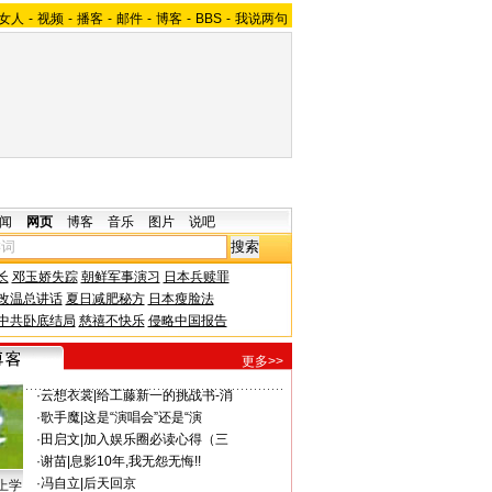
女人
-
视频
-
播客
-
邮件
-
博客
-
BBS
-
我说两句
闻
网页
博客
音乐
图片
说吧
长
邓玉娇失踪
朝鲜军事演习
日本兵赎罪
改温总讲话
夏日减肥秘方
日本瘦脸法
中共卧底结局
慈禧不快乐
侵略中国报告
更多>>
·
云想衣裳
|
给工藤新一的挑战书-消
·
歌手魔
|
这是“演唱会”还是“演
·
田启文
|
加入娱乐圈必读心得（三
·
谢苗
|
息影10年,我无怨无悔!!
·
冯自立
|
后天回京
上学