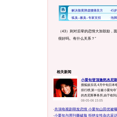
（43）则对后辈的恋情大加鼓励，
很好吗。有什么关系？”
相关新闻
小栗旬登顶激怒杰尼斯 
搜狐娱乐讯 4月中旬日本
排行榜,第一位被小栗旬夺
的杰尼斯事务所,由于收到杰
08-05-06 15:05
·
共演电视剧萌发恋情 小栗旬山田优被
·
小栗旬与周刊撕破脸 拒绝女性杂志采