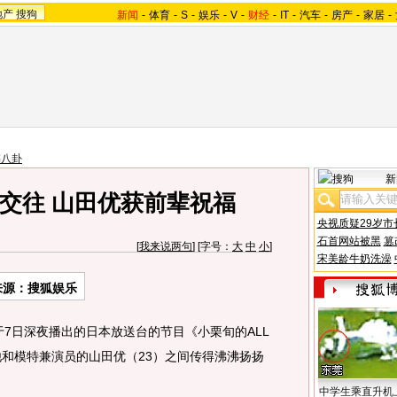
地产
搜狗
新闻
-
体育
-
S
-
娱乐
-
V
-
财经
-
IT
-
汽车
-
房产
-
家居
-
韩八卦
新
交往 山田优获前辈祝福
央视质疑29岁市
石首网站被黑
篡
[
我来说两句
] [字号：
大
中
小
]
宋美龄牛奶洗澡
来源：搜狐娱乐
7日深夜播出的日本放送台的节目《小栗旬的ALL
关于他和模特兼演员的山田优（23）之间传得沸沸扬扬
中学生乘直升机