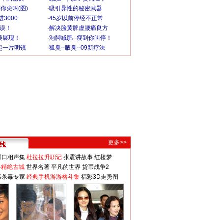
你尖叫(图)
·
吸引异性的秘密武器
3000
·
45岁以前停经不正常
不误！
·
解决脸黄脾虚腰痛良方
美展现！
·
泡脚减肥--瘦到你叫停！
起一片明镜
·
狐臭--腋臭--09新疗法
更多>>
对口相声集
杜拉拉升职记
张震讲故事
红楼梦
-精绝古城
世界名著
平凡的世界
货币战争2
毒杀毒专家
经典手机游游格斗集
福彩3D走势图