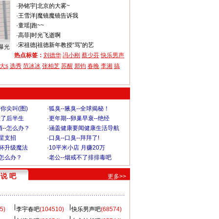
·
孙铭宇
|
北京的大雾~
·
王雪洋
|
魔镜魔镜告诉我
·
童瑶
|
跑~~
·
高菲
|
时光飞逝啊
·
宋祖德
|
祖德新年教授“骂”的艺
曝光
热点标签：
刘德华
冯小刚
蔡少芬
快乐男声
大s
选秀
范冰冰
张柏芝
苏醒
郑钧
春晚
李湘
搞
你尖叫(图)
·
狐臭--腋臭--全球揭秘！
毁了后半生
·
更年期--卵巢早衰--绝经
--怎么办？
·
涵盖健康要闻健康生活导航
明星支招
·
口臭--口臭--拜拜了!
罩杯升级魔法
·
10平米小店 月赚20万
-怎么办？
·
老公--烟戒不了排排毒吧
说 吧
更多>>
5)
李宇春吧
(104510)
快乐男声吧
(68574)