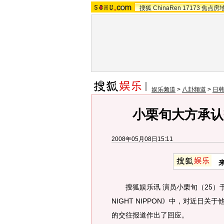
搜狐
ChinaRen
17173
焦点房
娱乐频道
>
八卦频道
>
日
小栗旬大方承认
2008年05月08日15:11
搜狐娱乐讯 演员小栗旬（25）于
NIGHT NIPPON》中，对近日
的交往报道作出了回应。