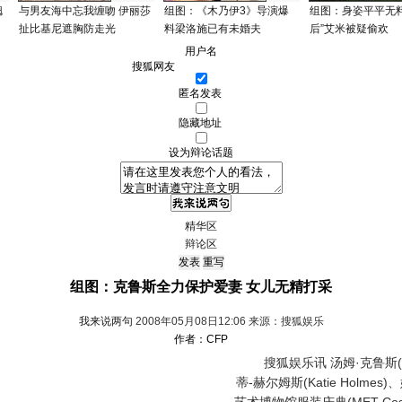
翘
与男友海中忘我缠吻 伊丽莎
组图：《木乃伊3》导演爆
组图：身姿平平无料
扯比基尼遮胸防走光
料梁洛施已有未婚夫
后”艾米被疑偷欢
用户名
匿名发表
隐藏地址
设为辩论话题
精华区
辩论区
组图：克鲁斯全力保护爱妻 女儿无精打采
我来说两句
2008年05月08日12:06 来源：搜狐娱乐
作者：CFP
搜狐娱乐讯 汤姆·克鲁斯(Tom
蒂-赫尔姆斯(Katie Holmes