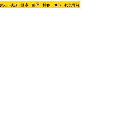
女人
-
视频
-
播客
-
邮件
-
博客
-
BBS
-
我说两句