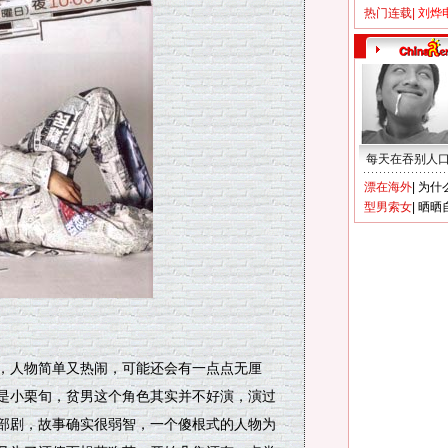
热门连载
|
刘烨
每天在吞别人
漂在海外
|
为什
型男索女
|
晒晒
》
人物简单又热闹，可能还会有一点点无厘
是小栗旬，贫男这个角色其实并不好演，演过
部剧，故事确实很弱智，一个傻根式的人物为