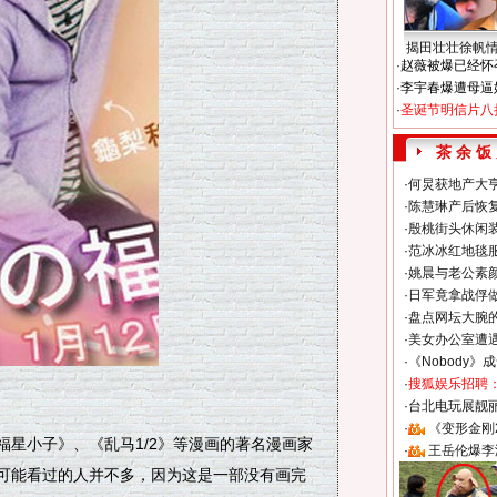
揭田壮壮徐帆
·
赵薇被爆已经怀
·
李宇春爆遭母逼
·
圣诞节明信片八
茶 余 饭
·
何炅获地产大亨
·
陈慧琳产后恢复
·
殷桃街头休闲装
·
范冰冰红地毯
·
姚晨与老公素
·
日军竟拿战俘
·
盘点网坛大腕
·
美女办公室遭
·
《Nobody》
》
·
搜狐娱乐招聘
·
台北电玩展靓丽S
·
《变形金刚
小子》、《乱马1/2》等漫画的著名漫画家
·
王岳伦爆李
可能看过的人并不多，因为这是一部没有画完