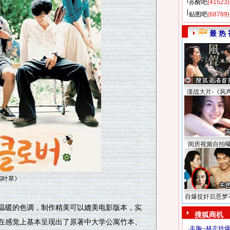
苏醒吧
(41523)
贴图吧
(68789)
最 热 
谍战大片-《风
闺房视频自拍
四叶草》
自爆捉奸后恶梦
暖的色调，制作精美可以媲美电影版本，实
搜狐商机
在感觉上基本呈现出了原著中大学公寓竹本、
·
丰胸--林志玲