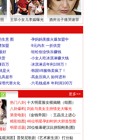
密照
王菲小女儿李嫣曝光
酒井法子痛哭谢罪
生意 图
·
孕妈妈美腹火爆加盟中
费加盟
·
9元内衣 一折供货
最好
·
轻松创业快乐赚钱
供货
·
小女人吃冰淇淋赚大钱
赚百万
·
冰淇淋店年利108万！
就是火
·
韩国V8服饰卖疯了！
玩具超市
·
高血压病人 如何进补
深埋代替火化
·
六毛钱成本 年利润100万
更多>>
热门八卦
|
十大明星脸女模揭晓（组图）
八卦爆料
|
刘欢与美女主持情史大曝光
第壹电影
|
《金钱帝国》：王晶没上进心
精彩组图
|
46位明星孕妇时的大胆造型图
明星话题
|
20位银幕硬汉比拼阳刚美(图)
撞衫
狐观演团】普契尼歌剧《艺术家生涯》打分贴