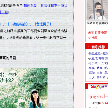
口味的故事呢？[
独家策划：其实你根本不懂日
过日剧
]
高圆圆同居男友
》、《一磅的福音》、《贫乏男子》
度之前呼声很高的三部偶像剧至今全部迭出满
朱军
赵薇
电影
草》，从收视的角度看，这一季也只有它是一
笑
明星
精彩推荐
·
睡觉减肥--瘦到
漂亮的日剧
·
莫让“打呼噜”
·
老公戒不了烟酒
·
狐臭--腋臭--
·
睡觉--丰胸--
·
女人--更年期-
说 吧 排 行
上证指数
(7744