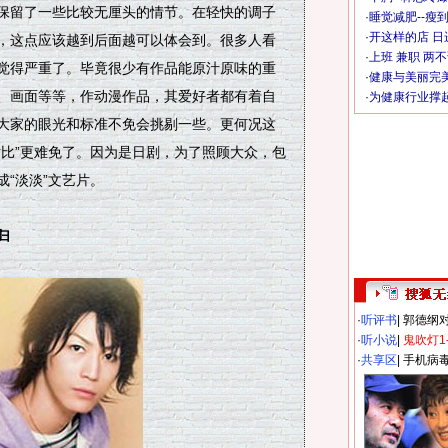
保留了一些比较无厘头的情节。在轻快的调子
·
睡觉减肥--瘦到
·
开这样的店 日进
，这点应该越到后面越可以体会到。很多人看
·
上班 兼职 两
觉得严重了。毕竟很少有作品能原汁原味的重
·
健康与美丽完
、画面等等，作动漫作品，其爱好者都有着自
·
为健康行业撑
大家的眼光和标准不免会挑剔一些。更何况这
对比”更难免了。因为是日剧，为了照顾大众，包
“淡淡”文艺片。
归
·
听评书
|
郭德纲
·
听小说
|
鬼吹灯1
·
共享区
|
手机病