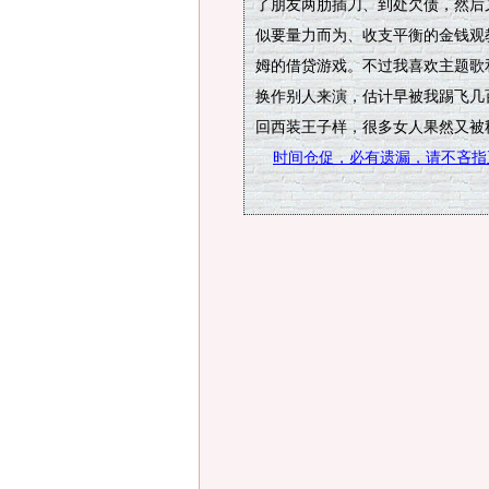
了朋友两肋插刀、到处欠债，然后
似要量力而为、收支平衡的金钱观
姆的借贷游戏。不过我喜欢主题歌
换作别人来演，估计早被我踢飞几
回西装王子样，很多女人果然又被
时间仓促，必有遗漏，请不吝指