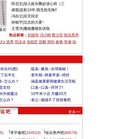
·
田启文
|
加入娱乐圈必读心得（三
·
谢苗
|
息影10年,我无怨无悔!!
·
冯自立
|
后天回京
·
孙铭宇
|
北京的大雾~
·
王雪洋
|
魔镜魔镜告诉我
曝光
热点标签：
刘德华
冯小刚
蔡少芬
快乐男声
大s
选秀
范冰冰
张柏芝
苏醒
郑钧
春晚
李湘
搞
你尖叫(图)
·
狐臭--腋臭--全球揭秘！
毁了后半生
·
更年期--卵巢早衰--绝经
--怎么办？
·
涵盖健康要闻健康生活导航
明星支招
·
口臭--口臭--拜拜了!
罩杯升级魔法
·
10平米小店 月赚20万
-怎么办？
·
老公--烟戒不了排排毒吧
说 吧
更多>>
5)
李宇春吧
(104510)
快乐男声吧
(68574)