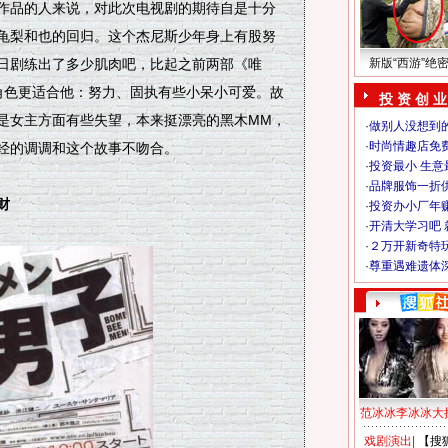
作品的人来说，对此次电视剧的期待自是十分
龟梨和也的回归。这个杰尼斯少年身上有股努
日剧练出了多少肌肉吧，比起之前两部《唯
新版“西游”绝
的角色更适合他：努力、固执有些小呆小可爱。故
投 资 创 业
是女主方面有些失望，本来挺漂亮的黑木MM，
·
做别人没想到的
·
时尚情趣店免
经的调调和这个故事不吻合。
·
投资最小 生意
·
品牌服饰一折
财
·
投资办小厂年
·
开清大学习吧 
·
２万开新奇特
·
尊重遇难遗体
范冰冰李冰冰大
戏剧演出
|
【搜