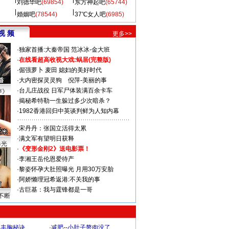
刘德华吧
(69854)
东方神起吧
(65744)
婚姻吧
(78544)
37℃女人吧
(6985)
视 频
更多>>
·
独家首播:大秦帝国
范冰冰-金大班
·
在线看超高收视大戏:
蜗居(完整版)
·
倔强萝卜
麦田
媳妇的美好时代
·
大内密探灵灵狗
倪萍-美丽的事
·
台儿庄战役 日军尸体装满百余卡车
声》
·
揭秘希特勒一生躲过多少次暗杀？
·
1982香港回归中英谈判鲜为人知内幕
·
宋丹丹：张国立活得太累
·
满文军有望明日获释
曝光
·
《变形金刚2》送电影票！
·
李湘王岳伦恩爱待产
·
黎姿怀孕大肚照曝光 月用30万安胎
·
阿娇懒理冠希返港:不关我的事
·
古巨基：我与霆锋都是一哥
不断
爆丰胸秘诀
·
减肥--小肚子赘肉没了