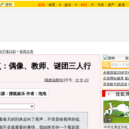
地产
搜狗
新闻
-
体育
-
S
-
娱乐
-
V
-
财经
-
IT
-
汽车
-
房产
-
家居
-
你不懂日剧
>
新闻文章
新
点：偶像、教师、谜团三人行
央视质疑29岁市
石首网站被黑
篡
[
我来说两句
] [字号：
大
中
小
]
宋美龄牛奶洗澡
来源：搜狐娱乐 作者：泡泡
伴随着春天的到来走向了尾声，不管是收视率的低
都不是最重要的事情，我始终坚持一个看剧原
中学生乘直升机