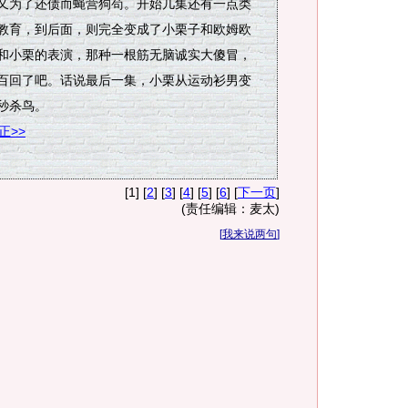
又为了还债而蝇营狗苟。开始几集还有一点类
教育，到后面，则完全变成了小栗子和欧姆欧
和小栗的表演，那种一根筋无脑诚实大傻冒，
百回了吧。话说最后一集，小栗从运动衫男变
秒杀鸟。
正>>
[1] [
2
] [
3
] [
4
] [
5
] [
6
] [
下一页
]
(责任编辑：麦太)
[
我来说两句
]