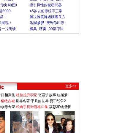
你尖叫(图)
·
吸引异性的秘密武器
3000
·
45岁以前停经不正常
不误！
·
解决脸黄脾虚腰痛良方
美展现！
·
泡脚减肥--瘦到你叫停！
起一片明镜
·
狐臭--腋臭--09新疗法
更多>>
对口相声集
杜拉拉升职记
张震讲故事
红楼梦
-精绝古城
世界名著
平凡的世界
货币战争2
毒杀毒专家
经典手机游游格斗集
福彩3D走势图