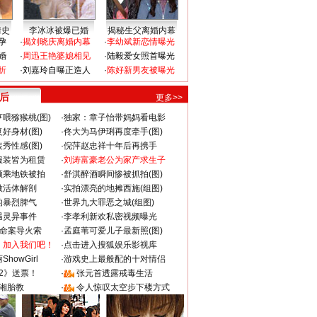
情史
李冰冰被爆已婚
揭秘生父离婚内幕
孕
·
揭刘晓庆离婚内幕
·
李幼斌新恋情曝光
婚
·
周迅王艳婆媳相见
·
陆毅爱女照首曝光
折
·
刘嘉玲自曝正造人
·
陈好新男友被曝光
 后
更多>>
喂猕猴桃(图)
·
独家：章子怡带妈妈看电影
好身材(图)
·
佟大为马伊琍再度牵手(图)
秀性感(图)
·
倪萍赵忠祥十年后再携手
服装皆为租赁
·
刘涛富豪老公为家产求生子
颜乘地铁被拍
·
舒淇醉酒瞬间惨被抓拍(图)
做活体解剖
·
实拍漂亮的地摊西施(组图)
的暴烈脾气
·
世界九大罪恶之城(组图)
遇灵异事件
·
李孝利新欢私密视频曝光
成命案导火索
·
孟庭苇可爱儿子最新照(图)
：加入我们吧！
·
点击进入搜狐娱乐影视库
howGirl
·
游戏史上最般配的十对情侣
2》送票！
·
张元首透露戒毒生活
湘胎教
·
令人惊叹太空步下楼方式