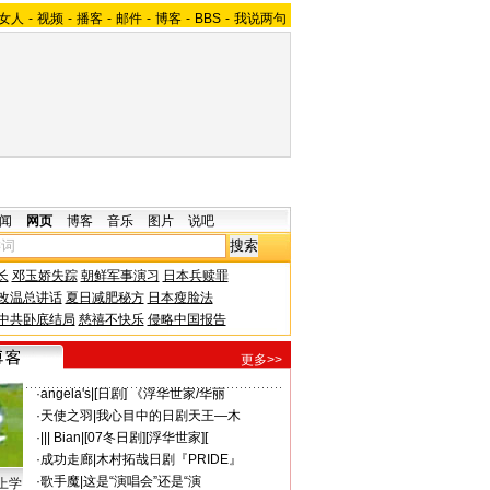
女人
-
视频
-
播客
-
邮件
-
博客
-
BBS
-
我说两句
闻
网页
博客
音乐
图片
说吧
长
邓玉娇失踪
朝鲜军事演习
日本兵赎罪
改温总讲话
夏日减肥秘方
日本瘦脸法
中共卧底结局
慈禧不快乐
侵略中国报告
更多>>
·
angela's
|
[日剧] 《浮华世家/华丽
·
天使之羽
|
我心目中的日剧天王—木
·
||| Bian
|
[07冬日剧][浮华世家][
·
成功走廊
|
木村拓哉日剧『PRIDE』
·
歌手魔
|
这是“演唱会”还是“演
上学