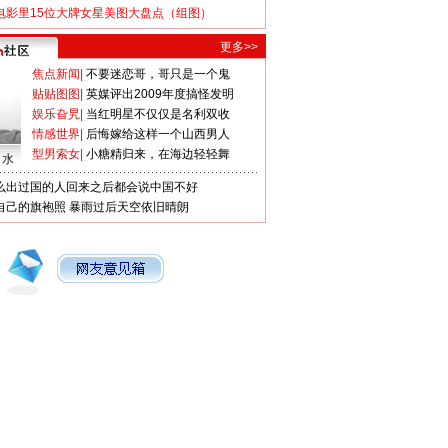
电影里15位大牌女星美图大盘点（组图）
更多>>
焦点新闻
|
不要迷恋哥，哥只是一个鬼
贴贴图图
|
英媒评出2009年度搞怪发明
娱乐旮旯
|
当红明星不仅仅是名利双收
情感世界
|
后悔嫁给这样一个山西男人
型男索女
|
小糖精归来，在海边轻轻舞
口水
么出过国的人回来之后都会说中国不好
自己的旗袍照
暴雨过后天空依旧晴朗