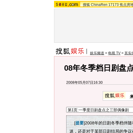
搜狐
ChinaRen
17173
焦点房
娱乐频道
>
电视 TV
>
其实
08年冬季档日剧盘
2008年05月07日16:30
[
提要
]2008年的日剧冬季档
迷，还是对于某部日剧结局的争议