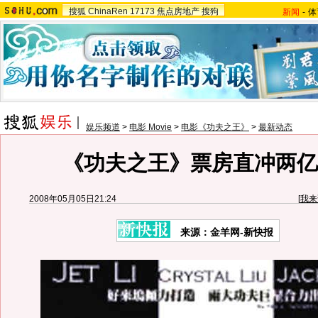
搜狐
ChinaRen
17173
焦点房地产
搜狗
新闻
-
体
娱乐频道
>
电影 Movie
>
电影《功夫之王》
>
最新动态
《功夫之王》票房直冲两亿(
2008年05月05日21:24
[
我来
来源：金羊网-新快报