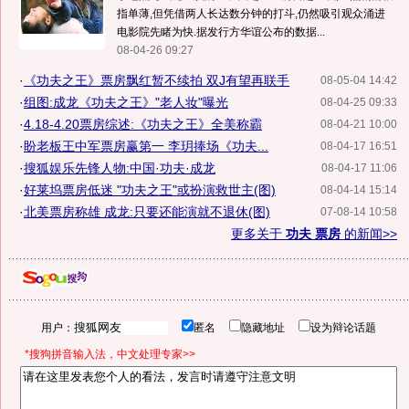
指单薄,但凭借两人长达数分钟的打斗,仍然吸引观众涌进
电影院先睹为快.据发行方华谊公布的数据...
08-04-26 09:27
·
《功夫之王》票房飘红暂不续拍 双J有望再联手
08-05-04 14:42
·
组图:成龙《功夫之王》"老人妆"曝光
08-04-25 09:33
·
4.18-4.20票房综述:《功夫之王》全美称霸
08-04-21 10:00
·
盼老板王中军票房赢第一 李玥捧场《功夫...
08-04-17 16:51
·
搜狐娱乐先锋人物:中国·功夫·成龙
08-04-17 11:06
·
好莱坞票房低迷 "功夫之王"或扮演救世主(图)
08-04-14 15:14
·
北美票房称雄 成龙:只要还能演就不退休(图)
07-08-14 10:58
更多关于
功夫 票房
的新闻>>
用户：
匿名
隐藏地址
设为辩论话题
*搜狗拼音输入法，中文处理专家>>