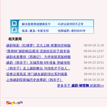
相关新闻
·
越剧电影《红楼梦》北大上映 将重拍交响版
08-04-29 11:29
·
"甬商杯"越剧精品展演 流派纷呈折子戏专场
08-04-24 13:07
·
越剧名家重排《西厢记》 力求保留原版精髓
08-04-24 12:37
·
越剧《韩非子》京城亮相 8年准备 突破传统
08-04-23 10:51
·
《韩非子》走上越剧舞台 与传统才子佳人...
08-04-21 15:03
·
迎奥运展风采 津门越友越剧演出系列揭幕
08-04-21 11:31
·
上海越剧院新编历史故事剧《韩非子》
08-04-14 16:19
更多关于
越剧 钢管舞
的新闻>>