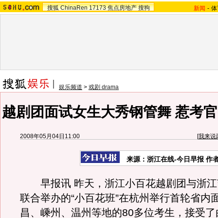
搜狐
ChinaRen
17173
焦点房地产
搜狗
新闻
-
体
娱乐频道
>
戏剧 drama
越剧团面试女生大秀钢管舞 惹考官
2008年05月04日11:00
[
我来说
来源：浙江在线-今日早报 作者
早报讯 昨天，浙江小百花越剧团与浙江
联合举办的“小百花班”在杭州举行首轮省内
昌、嵊州、温州等地的80多位考生，接受了