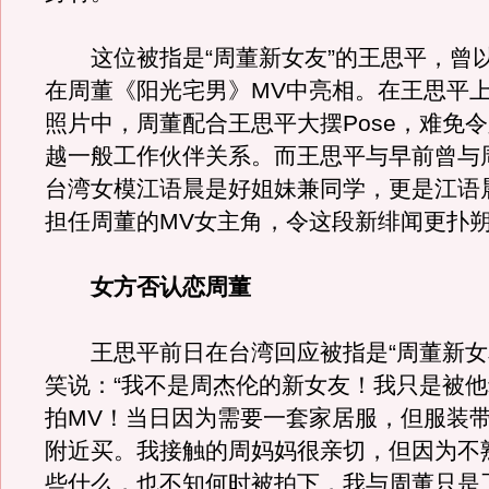
这位被指是“周董新女友”的王思平，曾
在周董《阳光宅男》MV中亮相。在王思平
照片中，周董配合王思平大摆Pose，难免
越一般工作伙伴关系。而王思平与早前曾与
台湾女模江语晨是好姐妹兼同学，更是江语
担任周董的MV女主角，令这段新绯闻更扑
女方否认恋周董
王思平前日在台湾回应被指是“周董新女
笑说：“我不是周杰伦的新女友！我只是被
拍MV！当日因为需要一套家居服，但服装
附近买。我接触的周妈妈很亲切，但因为不
些什么，也不知何时被拍下，我与周董只是