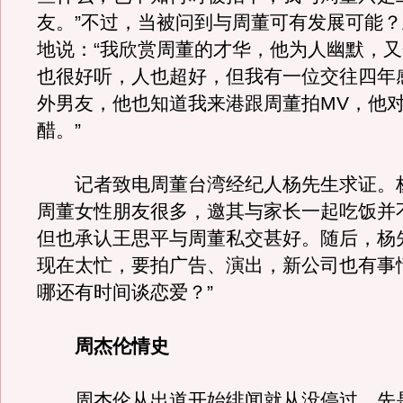
友。”不过，当被问到与周董可有发展可能
地说：“我欣赏周董的才华，他为人幽默，
也很好听，人也超好，但我有一位交往四年
外男友，他也知道我来港跟周董拍MV，他
醋。”
记者致电周董台湾经纪人杨先生求证。
周董女性朋友很多，邀其与家长一起吃饭并
但也承认王思平与周董私交甚好。随后，杨
现在太忙，要拍广告、演出，新公司也有事
哪还有时间谈恋爱？”
周杰伦情史
周杰伦从出道开始绯闻就从没停过，先