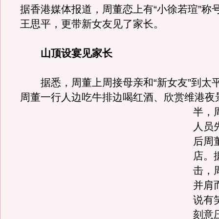
据香港媒体报道，周董恋上有“小徐若瑄”称
王思平，更带新女友见了家长。
山顶设宴见家长
据悉，周董上周接母亲和“新女友”到太
周董一行人边吃牛排边喝红酒、欣赏维港夜
半，
人员
后周
店。
击，
并肩
说有
刻意