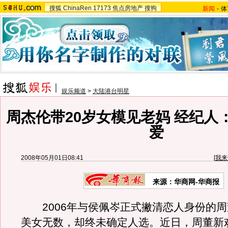
搜狐
ChinaRen
17173
焦点房地产
搜狗
新闻
-
体
娱乐频道
>
大陆港台明星
周杰伦带20岁女模见老妈 经纪人
爱
2008年05月01日08:41
[
我来
来源：华商网-华商报
2006年与侯佩岑正式撇清恋人身份的周
美女无数，却终未确定人选。近日，周董新