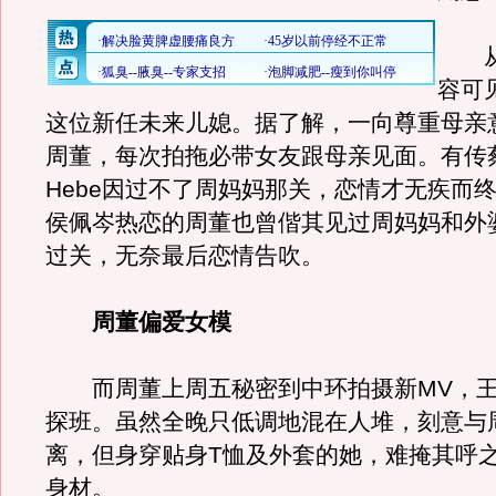
从
容可
这位新任未来儿媳。据了解，一向尊重母亲
周董，每次拍拖必带女友跟母亲见面。有传
Hebe因过不了周妈妈那关，恋情才无疾而
侯佩岑热恋的周董也曾偕其见过周妈妈和外
过关，无奈最后恋情告吹。
周董偏爱女模
而周董上周五秘密到中环拍摄新MV，王
探班。虽然全晚只低调地混在人堆，刻意与
离，但身穿贴身T恤及外套的她，难掩其呼
身材。