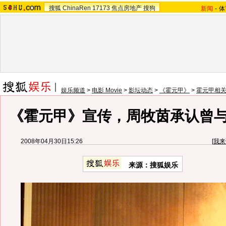
搜狐
ChinaRen
17173
焦点房地产
搜狗
新闻
-
体
娱乐频道
>
电影 Movie
>
影坛动态
>
《霍元甲》
>
霍元甲相
《霍元甲》宣传，周牧茵承认曾
2008年04月30日15:26
[
我来
来源：搜狐娱乐