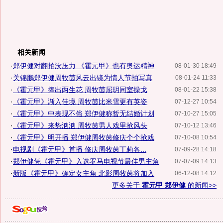
相关新闻
·
郑伊健对翻拍没压力 《霍元甲》也有奥运精神
08-01-30 18:49
·
关锦鹏郑伊健周牧茵风云出镜为情人节拍写真
08-01-24 11:33
·
《霍元甲》捧出两生花 周牧茵屈玥同室操戈
08-01-22 15:38
·
《霍元甲》渐入佳境 周牧茵比米雪更有英姿
07-12-27 10:54
·
《霍元甲》中表现不俗 郑伊健称暂无结婚计划
07-10-27 15:05
·
《霍元甲》来势汹汹 周牧茵男人戏里抢风头
07-10-12 13:46
·
《霍元甲》明开播 郑伊健周牧茵修庆个个抢戏
07-10-08 10:54
·
电视剧《霍元甲》首播 修庆周牧茵丁莉各...
07-09-28 14:18
·
郑伊健凭《霍元甲》入选罗马电视节最佳男主角
07-07-09 14:13
·
新版《霍元甲》确定女主角 北影周牧茵将加入
06-12-08 14:12
更多关于
霍元甲 郑伊健
的新闻>>