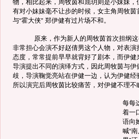
物，相比起来，周牧茵和屈玥则是小妹妹，
有对小妹妹毫不让步的时候，女主角周牧茵
与“霍大侠” 郑伊健有过片场不和。
原来，作为新人的周牧茵首次担纲这
非常担心会演不好赵倩男这个人物，对表演
态度，常常提前早早就背好了剧本，而伊健
导演提出不同的演绎方式，因此周牧茵与伊
歧，导演鞠觉亮站在伊健一边，认为伊健经
所以演完后周牧茵比较痛苦，对伊健不理不
每每
着一
语向
喊“南