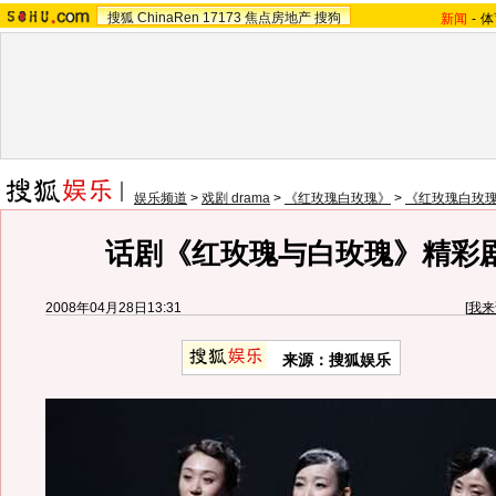
搜狐
ChinaRen
17173
焦点房地产
搜狗
新闻
-
体
娱乐频道
>
戏剧 drama
>
《红玫瑰白玫瑰》
>
《红玫瑰白玫
话剧《红玫瑰与白玫瑰》精彩剧
2008年04月28日13:31
[
我来
来源：搜狐娱乐