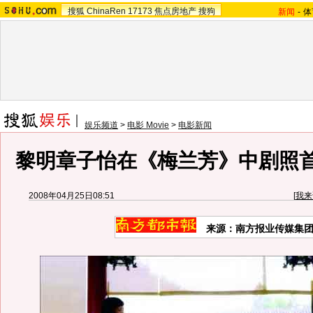
搜狐
ChinaRen
17173
焦点房地产
搜狗
新闻
-
体
娱乐频道
>
电影 Movie
>
电影新闻
黎明章子怡在《梅兰芳》中剧照首
2008年04月25日08:51
[
我来
来源：南方报业传媒集团