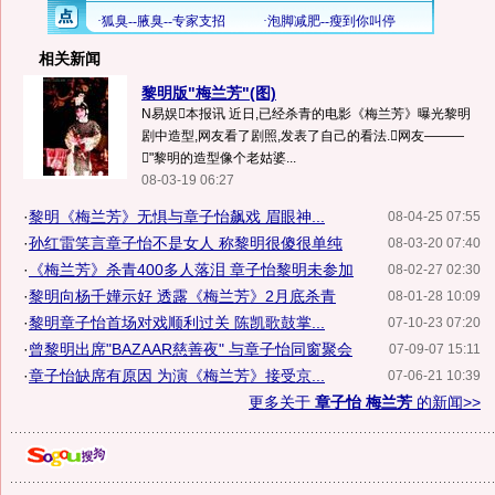
相关新闻
黎明版"梅兰芳"(图)
N易娱本报讯 近日,已经杀青的电影《梅兰芳》曝光黎明
剧中造型,网友看了剧照,发表了自己的看法.网友———
"黎明的造型像个老姑婆...
08-03-19 06:27
·
黎明《梅兰芳》无惧与章子怡飙戏 眉眼神...
08-04-25 07:55
·
孙红雷笑言章子怡不是女人 称黎明很傻很单纯
08-03-20 07:40
·
《梅兰芳》杀青400多人落泪 章子怡黎明未参加
08-02-27 02:30
·
黎明向杨千嬅示好 透露《梅兰芳》2月底杀青
08-01-28 10:09
·
黎明章子怡首场对戏顺利过关 陈凯歌鼓掌...
07-10-23 07:20
·
曾黎明出席"BAZAAR慈善夜" 与章子怡同窗聚会
07-09-07 15:11
·
章子怡缺席有原因 为演《梅兰芳》接受京...
07-06-21 10:39
更多关于
章子怡 梅兰芳
的新闻>>