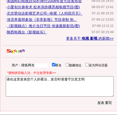
·
美国科幻电视台SciFi举行2008年度节目发布会
08-03-19 19:03
·
小栗旬分身有术 松本润赤裸亮相电视节目(图)
08-03-07 13:41
·
北京荣信达影视艺术公司--电视《人间四月天》
07-11-09 10:22
·
演员李嘉明参加《非常影视》节目录制 热...
07-09-12 13:03
·
《影视靓点》推介当日节目 传递最新影讯(图)
07-08-13 11:11
·
陕西电视台《影视娱乐》
07-07-30 15:49
更多关于
电视 影视
的新闻>>
用户：
匿名
隐藏地址
设为辩论话题
*搜狗拼音输入法，中文处理专家>>