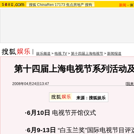
搜狐
ChinaRen
17173
焦点房地产
搜狗
新闻
-
体
娱乐频道
>
电视 TV
>
第十四届上海电视节
>
新闻报道
第十四届上海电视节系列活动
2008年04月24日13:47
[
我来
来源：搜狐娱乐
·6月10日
电视节开馆仪式
·
6月9-13日
“白玉兰奖”国际电视节目评