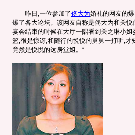
昨日,一位参加了
佟大为
婚礼的网友的爆
爆了各大论坛。该网友自称是佟大为和关悦的
宴会结束的时候在大厅一隅看到关之琳小姐
篮,很是惊讶,和随行的悦悦的舅舅一打听,才
竟然是悦悦的远房堂姐。”