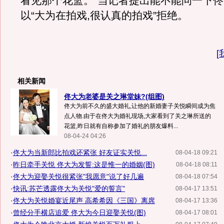
看见那个花篮。”当记者提出能不能问一下佟
以“大为在拍戏,很认真的拍戏”拒绝。
[
相关新闻
佟大为老婆是关之琳堂妹?(组图)
佟大为前不久的盛大婚礼,让他的新婚妻子关悦瞬间成为焦
点人物.由于在佟大为婚礼现场,大家看到了关之琳所送的
花篮,昨日就有自称参加了婚礼的朋友爆料...
08-04-24 04:26
·
佟大为当新郎比拍戏还紧张 好友证实关悦...
08-04-18 09:21
·
昨日牵手关悦 佟大为发誓:这是惟一的婚姻(图)
08-04-18 08:11
·
佟大为迎娶关悦很紧张"我愿意"说了好几遍
08-04-18 07:54
·
快讯:苏芒透露佟大为关悦"爱的誓言"
08-04-17 13:51
·
佟大为关悦婚宴近尾声 高希希因《三国》离席
08-04-17 13:36
·
曾经分手横店追爱 佟大为今日迎娶关悦(图)
08-04-17 08:01