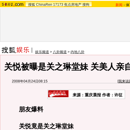
搜狐
ChinaRen
17173
焦点房地产
搜狗
新闻
-
体
娱乐频道
>
八卦频道
>
内地八卦
关悦被曝是关之琳堂妹 关美人亲
2008年04月24日08:15
[
我来说
来源：重庆晨报 作者：许征
朋友爆料
关悦竟是关之琳堂妹