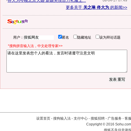
·
佟大为今晚北京大婚 新娘关悦百万礼服上...
08-04-17 07:49
更多关于
关之琳 佟大为
的新闻>>
用户：
匿名
隐藏地址
设为辩论话题
*搜狗拼音输入法，中文处理专家>>
设置首页
-
搜狗输入法
-
支付中心
-
搜狐招聘
-
广告服务
-
客
Copyright
©
2016 Sohu.com 
搜狐不良信息举