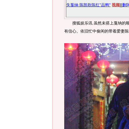
失戛纳 陈凯歌陈红"品鸭"
视频
][
删
搜狐娱乐讯 虽然未搭上戛纳的顺
有信心。依旧忙中偷闲的带着爱妻陈