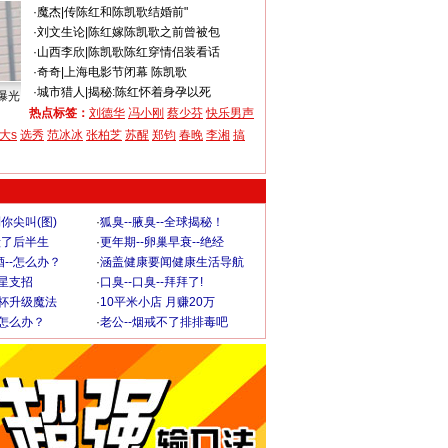
·
魔杰
|
传陈红和陈凯歌结婚前"
·
刘文生论
|
陈红嫁陈凯歌之前曾被包
·
山西李欣
|
陈凯歌陈红穿情侣装看话
·
奇奇
|
上海电影节闭幕 陈凯歌
·
城市猎人
|
揭秘:陈红怀着身孕以死
曝光
热点标签：
刘德华
冯小刚
蔡少芬
快乐男声
大s
选秀
范冰冰
张柏芝
苏醒
郑钧
春晚
李湘
搞
你尖叫(图)
·
狐臭--腋臭--全球揭秘！
毁了后半生
·
更年期--卵巢早衰--绝经
--怎么办？
·
涵盖健康要闻健康生活导航
明星支招
·
口臭--口臭--拜拜了!
罩杯升级魔法
·
10平米小店 月赚20万
-怎么办？
·
老公--烟戒不了排排毒吧