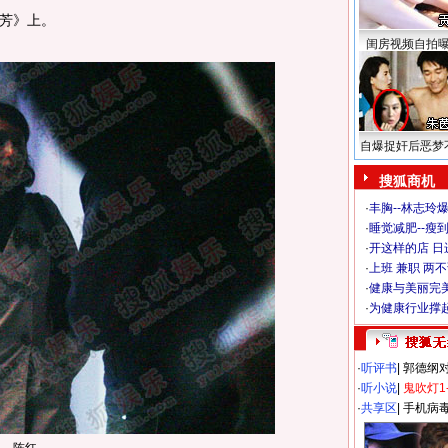
芳》上。
闺房视频自拍
自爆捉奸后恶梦
搜狐商机
·
丰胸--林志玲
·
睡觉减肥--瘦到
·
开这样的店 日进
·
上班 兼职 两
·
健康与美丽完
·
为健康行业撑
·
听评书
|
郭德纲
·
听小说
|
鬼吹灯1
·
共享区
|
手机病