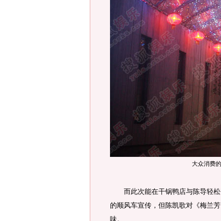
大众消费
而此次能在干锅鸭店与陈导轻松邂
的顺风车宣传，但陈凯歌对《梅兰芳
味。