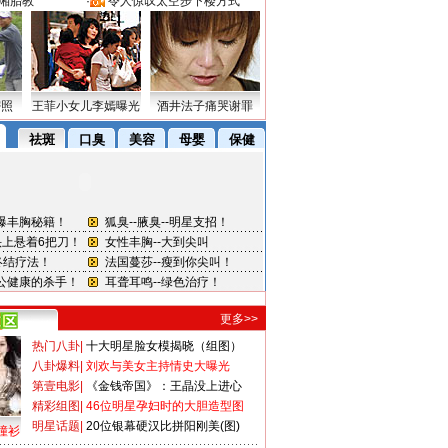
湘胎教
·
令人惊叹太空步下楼方式
密照
王菲小女儿李嫣曝光
酒井法子痛哭谢罪
更多>>
热门八卦
|
十大明星脸女模揭晓（组图）
八卦爆料
|
刘欢与美女主持情史大曝光
第壹电影
|
《金钱帝国》：王晶没上进心
精彩组图
|
46位明星孕妇时的大胆造型图
明星话题
|
20位银幕硬汉比拼阳刚美(图)
撞衫