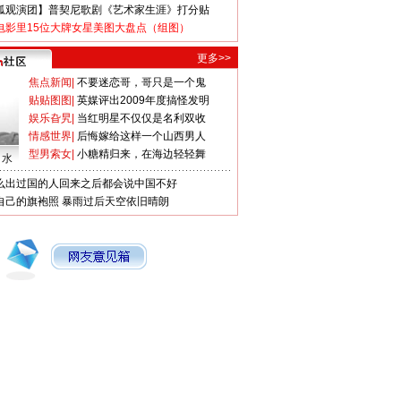
狐观演团】普契尼歌剧《艺术家生涯》打分贴
电影里15位大牌女星美图大盘点（组图）
更多>>
焦点新闻
|
不要迷恋哥，哥只是一个鬼
贴贴图图
|
英媒评出2009年度搞怪发明
娱乐旮旯
|
当红明星不仅仅是名利双收
情感世界
|
后悔嫁给这样一个山西男人
型男索女
|
小糖精归来，在海边轻轻舞
口水
么出过国的人回来之后都会说中国不好
自己的旗袍照
暴雨过后天空依旧晴朗