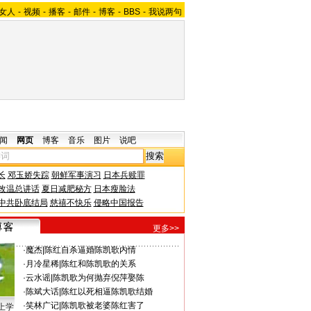
女人
-
视频
-
播客
-
邮件
-
博客
-
BBS
-
我说两句
闻
网页
博客
音乐
图片
说吧
长
邓玉娇失踪
朝鲜军事演习
日本兵赎罪
改温总讲话
夏日减肥秘方
日本瘦脸法
中共卧底结局
慈禧不快乐
侵略中国报告
更多>>
·
魔杰
|
陈红自杀逼婚陈凯歌内情
·
月冷星稀
|
陈红和陈凯歌的关系
·
云水谣
|
陈凯歌为何抛弃倪萍娶陈
·
陈斌大话
|
陈红以死相逼陈凯歌结婚
·
笑林广记
|
陈凯歌被老婆陈红害了
上学