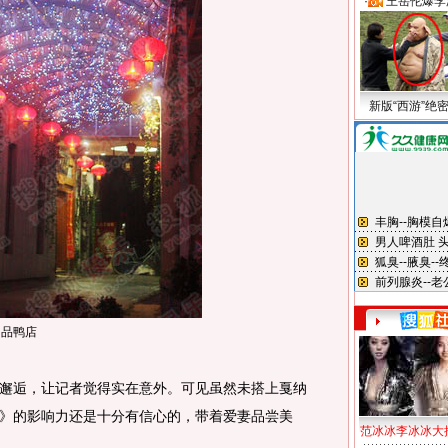
·
王岳伦爆李
新版“西游”绝
的品鸭店
逅，让记者觉得实在意外。可见虽然未搭上戛纳
》的影响力还是十分有信心的，带着爱妻品尝美
范冰冰李冰冰大