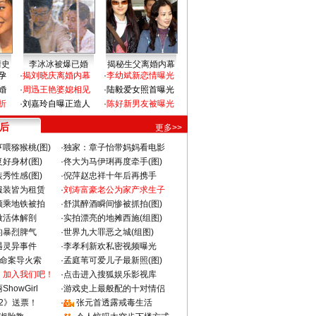
情史
李冰冰被爆已婚
揭秘生父离婚内幕
孕
·
揭刘晓庆离婚内幕
·
李幼斌新恋情曝光
婚
·
周迅王艳婆媳相见
·
陆毅爱女照首曝光
折
·
刘嘉玲自曝正造人
·
陈好新男友被曝光
 后
更多>>
喂猕猴桃(图)
·
独家：章子怡带妈妈看电影
好身材(图)
·
佟大为马伊琍再度牵手(图)
秀性感(图)
·
倪萍赵忠祥十年后再携手
服装皆为租赁
·
刘涛富豪老公为家产求生子
颜乘地铁被拍
·
舒淇醉酒瞬间惨被抓拍(图)
做活体解剖
·
实拍漂亮的地摊西施(组图)
的暴烈脾气
·
世界九大罪恶之城(组图)
遇灵异事件
·
李孝利新欢私密视频曝光
成命案导火索
·
孟庭苇可爱儿子最新照(图)
：加入我们吧！
·
点击进入搜狐娱乐影视库
howGirl
·
游戏史上最般配的十对情侣
2》送票！
·
张元首透露戒毒生活