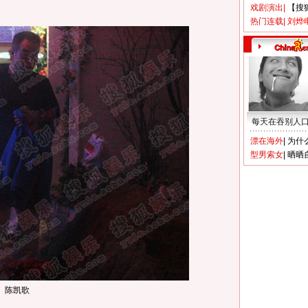
戏剧演出
|
【搜
热门连载
|
刘烨
每天在吞别人
漂在海外
|
为什
型男索女
|
晒晒
陈凯歌