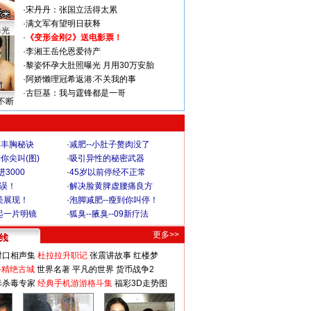
·
宋丹丹：张国立活得太累
·
满文军有望明日获释
曝光
·
《变形金刚2》送电影票！
·
李湘王岳伦恩爱待产
·
黎姿怀孕大肚照曝光 月用30万安胎
·
阿娇懒理冠希返港:不关我的事
·
古巨基：我与霆锋都是一哥
不断
爆丰胸秘诀
·
减肥--小肚子赘肉没了
你尖叫(图)
·
吸引异性的秘密武器
3000
·
45岁以前停经不正常
不误！
·
解决脸黄脾虚腰痛良方
美展现！
·
泡脚减肥--瘦到你叫停！
起一片明镜
·
狐臭--腋臭--09新疗法
更多>>
对口相声集
杜拉拉升职记
张震讲故事
红楼梦
-精绝古城
世界名著
平凡的世界
货币战争2
毒杀毒专家
经典手机游游格斗集
福彩3D走势图