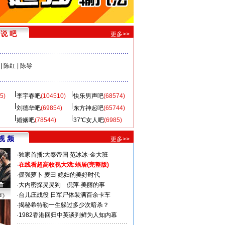
说 吧
更多>>
|
陈红
|
陈导
5)
李宇春吧
(104510)
快乐男声吧
(68574)
刘德华吧
(69854)
东方神起吧
(65744)
婚姻吧
(78544)
37℃女人吧
(6985)
视 频
更多>>
·
独家首播:大秦帝国
范冰冰-金大班
·
在线看超高收视大戏:
蜗居(完整版)
·
倔强萝卜
麦田
媳妇的美好时代
·
大内密探灵灵狗
倪萍-美丽的事
·
台儿庄战役 日军尸体装满百余卡车
声》
·
揭秘希特勒一生躲过多少次暗杀？
·
1982香港回归中英谈判鲜为人知内幕