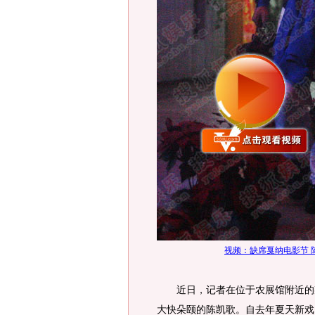
视频：缺席戛纳电影节 
近日，记者在位于农展馆附近的某
大快朵颐的陈凯歌。自去年夏天新戏