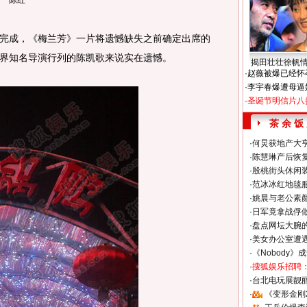
陈红
成，《梅兰芳》一片将遗憾缺失之前确定出席的
界知名导演行列的陈凯歌来说实在遗憾。
揭田壮壮徐帆
·
赵薇被爆已经怀
·
李宇春爆遭母逼
·
圣诞节明信片八
茶 余 饭
·
何炅获地产大亨
·
陈慧琳产后恢复
·
殷桃街头休闲装
·
范冰冰红地毯
·
姚晨与老公素
·
日军竟拿战俘
·
盘点网坛大腕
·
美女办公室遭
·
《Nobody》
·
搜狐娱乐招聘
·
台北电玩展靓丽S
·
《变形金刚