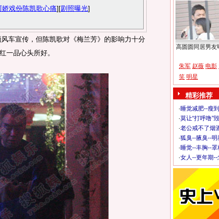
阿娇戏份陈凯歌心痛
][
剧照曝光
]
风车宣传，但陈凯歌对《梅兰芳》的影响力十分
高圆圆同居男友
红一品心头所好。
朱军
赵薇
电影
笑
明星
精彩推荐
·
睡觉减肥--瘦到
·
莫让“打呼噜”
·
老公戒不了烟酒
·
狐臭--腋臭--
·
睡觉--丰胸--
·
女人--更年期-