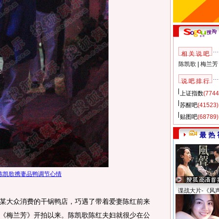
相 关 说 吧
陈凯歌
|
梅兰芳
说 吧 排 行
上证指数
(7744
苏醒吧
(41523)
贴图吧
(68789)
最 热 
陈凯歌携妻品鸭调节心情
谍战大片-《风
大众消费的干锅鸭店，巧遇了带着爱妻陈红前来
《梅兰芳》开拍以来。陈凯歌陈红夫妇就很少在公