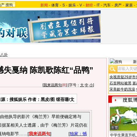
地产
搜狗
新闻
-
体育
-
S
-
娱乐
-
V
-
财经
-
IT
-
汽车
-
房产
-
家居
-
地八卦
新
失戛纳 陈凯歌陈红“品鸭”
央视质疑29岁市
石首网站被黑
篡
[
我来说两句
(8)
] [字号：
大
中
小
]
宋美龄牛奶洗澡
来源：搜狐娱乐 作者：黑皮/图 缎蓓珊/文
，由他执导的影片《梅兰芳》早前便确定将与
日据某相关人士透露，由于《梅兰芳》片花仍在
纳电影节……[
我来说两句
] [
独家：憾
中学生乘直升机