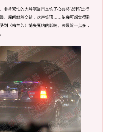
非常繁忙的大导演当日是铁了心要将“品鸭”进行
晨。席间觥筹交错，欢声笑语……依稀可感觉得到
受到《梅兰芳》憾失戛纳的影响。凌晨近一点多，
。