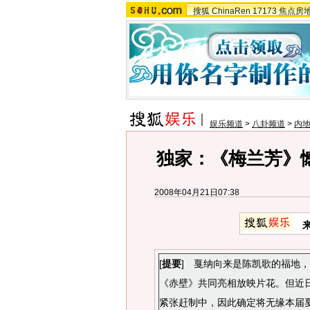
搜狐
ChinaRen
17173
焦点房
娱乐频道
>
八卦频道
>
内
独家：《梅兰芳》憾
2008年04月21日07:38
[
提要
] 戛纳向来是陈凯歌的福地
《赤壁》共同亮相放映片花。但近
紧张赶制中，因此确定将无缘本届戛