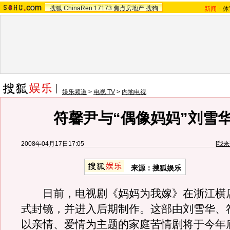
搜狐
ChinaRen
17173
焦点房地产
搜狗
新闻
-
体
娱乐频道
>
电视 TV
>
内地电视
符馨尹与“偶像妈妈”刘雪
2008年04月17日17:05
[
我来
来源：搜狐娱乐
日前，电视剧《妈妈为我嫁》在浙江横
式封镜，并进入后期制作。这部由刘雪华、
以亲情、爱情为主题的家庭苦情剧将于今年