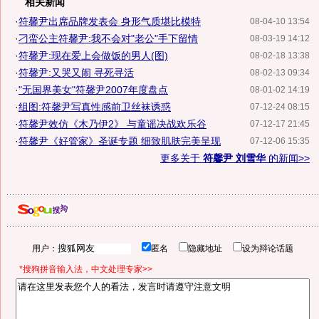
相关新闻
·
符馨尹出席品牌发表会 身形气质堪比模特
08-04-10 13:54
·
刁蛮公主符馨尹:我不会对"老公"手下留情
08-03-19 14:12
·
符馨尹:现在爱上会做饭的男人(图)
08-02-18 13:38
·
符馨尹:又哭又闹 寻死寻活
08-02-13 09:34
·
"无国界美女"符馨尹2007年度盘点
08-01-02 14:19
·
组图:符馨尹写真性感前卫丝袜诱惑
07-12-24 08:15
·
符馨尹效仿《木乃伊2》 与童谣决战欢乐谷
07-12-17 21:45
·
符馨尹《好管家》圣诞专题 细致肌肤完美呈现
07-12-06 15:35
更多关于
符馨尹 刘雪华
的新闻>>
用户：
匿名
隐藏地址
设为辩论话题
*搜狗拼音输入法，中文处理专家>>