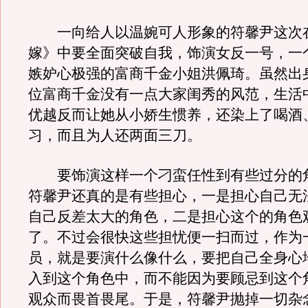
一向给人以温婉可人形象的符馨尹这次
嫁》中要全面突破自我，饰演女反一号，一
嫉妒心极强的富商千金小姐洪佩琦。虽然出
位富商千金没有一点大家闺秀的风范，生活
优越反而让她从小娇生惯养，还染上了喝酒
习，而且为人还两面三刀。
要饰演这样一个刁蛮任性到有些过分的
符馨尹还真的是有些担心，一是担心自己无
自己反差太大的角色，二是担心这个的角色
了。不过会很快这些担忧便一扫而过，作为
员，就是要演什么像什么，要把自己全身心
入到这个角色中，而不能因为要顾忌到这个
观众而畏首畏尾。于是，符馨尹抛掉一切杂