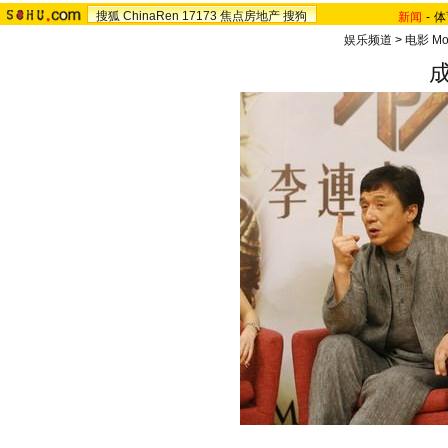
搜狐
ChinaRen
17173
焦点房地产
搜狗
新闻
-
体
娱乐频道
>
电影 Mo