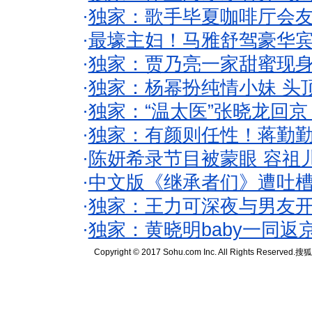
·
独家：歌手毕夏咖啡厅会友
·
最壕主妇！马雅舒驾豪华
·
独家：贾乃亮一家甜蜜现身
·
独家：杨幂扮纯情小妹 头
·
独家：“温太医”张晓龙回京
·
独家：有颜则任性！蒋勤
·
陈妍希录节目被蒙眼 容祖
·
中文版《继承者们》遭吐槽
·
独家：王力可深夜与男友开
·
独家：黄晓明baby一同返
Copyright © 2017 Sohu.com Inc. All Rights Reserved