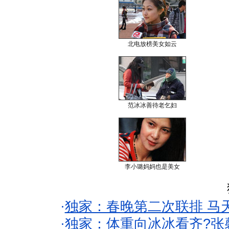
北电放榜美女如云
范冰冰善待老乞妇
李小璐妈妈也是美女
·
独家：春晚第二次联排 马
·
独家：体重向冰冰看齐?张