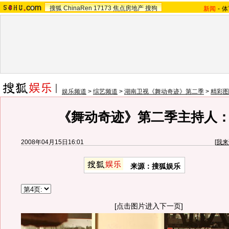
搜狐
ChinaRen
17173
焦点房地产
搜狗
新闻
-
体
娱乐频道
>
综艺频道
>
湖南卫视《舞动奇迹》第二季
>
精彩图
《舞动奇迹》第二季主持人
2008年04月15日16:01
[
我来
来源：搜狐娱乐
[点击图片进入下一页]