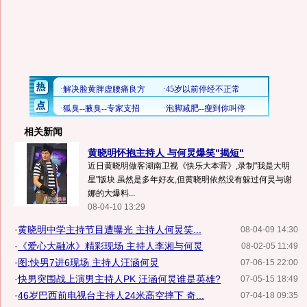
相关新闻
黄晓明怀抱主持人 与何炅爆笑"揭短"
近日黄晓明做客湖南卫视《快乐大本营》,录制"我是大明
星"版块.虽然是多年好友,但黄晓明依然没有躲过何炅与谢
娜的大爆料...
08-04-10 13:29
·
黄晓明中学主持节目遭曝光 主持人何炅笑...
08-04-09 14:30
·
《爱心大融冰》精彩现场 主持人李湘与何炅
08-02-05 11:49
·
图:快男7进6现场 主持人汪涵何炅
07-06-15 22:00
·
快男突围战上演男主持人PK 汪涵何炅谁是英雄?
07-05-15 18:49
·
46岁巴西前电视台主持人24米高空摔下 奇...
07-04-18 09:35