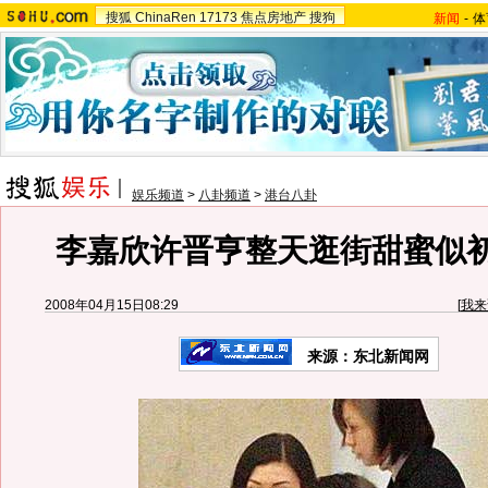
搜狐
ChinaRen
17173
焦点房地产
搜狗
新闻
-
体
娱乐频道
>
八卦频道
>
港台八卦
李嘉欣许晋亨整天逛街甜蜜似初
2008年04月15日08:29
[
我来
来源：东北新闻网