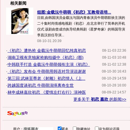
相关新闻
组图:金载沅牛萌萌《初恋》互教母语培...
日前,由韩国演员金载沅与国内青春演员牛萌萌联袂主演的
二十集时尚情感电视剧《初恋》,在北京举行了简单的开机
仪式.该剧由曾成功执导经典韩剧《星梦奇缘》的韩国导演
李昌汉担任导演...
08-10-31 20:39
·
《初恋》遭热抢 金载沅牛萌萌回忆纯真初恋
08-11-03 22:36
·
湖南卫视有意独家抢购拍摄中《初恋》(图)
08-11-03 10:48
·
中韩联手打造 金载沅牛萌萌领衔主演《初恋》
08-11-02 12:38
·
《初恋》发布会 牛萌萌用韩语对导演说谢谢
08-10-30 16:43
·
第三回:武林至尊老《射雕》初恋情人《上...
08-10-29 14:59
·
跨越国度谈初恋 牛萌萌演绎离奇生世
08-10-28 16:00
·
林申成林嘉欣初恋 《爱情左灯右行》演神医
08-09-22 14:57
更多关于
初恋 嘉欣
的新闻>>
用户：
匿名
隐藏地址
设为辩论话题