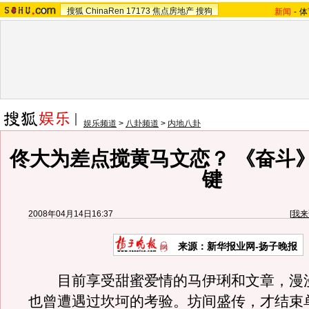
搜狐
ChinaRen
17173
焦点房地产
搜狗
新闻
-
体
娱乐频道
>
八卦频道
>
内地八卦
佟大为差点搅黄马文恋？ 《奋斗
键
2008年04月14日16:37
[
我来
来源：新华报业网-扬子晚报
目前享受甜蜜爱情的马伊琍和文章，漫
也曾遭遇过坎坷的考验。坊间盛传，才结束