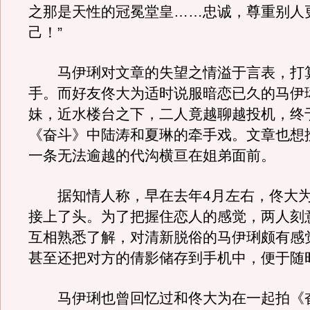
之那是天性的冠冕堂皇……忠诚，尊重别人
己！”
马伊琍对文章的失望之情溢于言表，打
手。而好友佟大为适时说服暗恋已久的马伊
妹，近水楼台之下，二人竟越聊越投机，终
《奋斗》中陆涛和夏琳的牵手戏。文章也想
一条无法逾越的代沟横亘在姐弟面前。
据知情人称，早在去年4月左右，佟大为
接上了头。为了把握住恋人的感觉，两人刻
互相熟悉了解，对清新脱俗的马伊琍颇有感
甚至还把对方的倩影储存到手机中，便于随
马伊琍也曾回忆过和佟大为在一起拍《