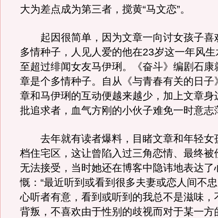
大为差点成为第三者，搅黄“马文恋”。
起因很简单，因为文章一向讨女孩子喜
多情种子，人见人爱的他在23岁这一年风生
至超过绯闻女友马伊琍。《奋斗》编剧石康
章是个多情种子。自从《与青春有关的日子
章和马伊琍的互动便越来越少，加上文章身
批追求者，血气方刚的小伙子难免一时意志
去年就有读者爆料，目睹文章和年轻女
档住宅区，这让曾陷入过三角恋情、最终被
无法接受，当时她还在博客中隐讳地表达了
慨：“最近听到或看到很多夫妻或恋人间不
心听者有意，看到或听到的我总不是滋味，
背叛，不喜欢由于性别的歧视而对于某一方