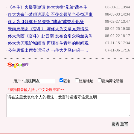
·
《奋斗》火爆受邀请 佟大为携"兄弟"话奋斗
08-03-11 13:44
·
佟大为奋斗梦想进现实 不羡金领笑当公益理事
08-03-03 14:34
·
佟大为引领80后急先锋 "陆涛"成奋斗化身
08-02-27 13:47
·
朱雨辰感谢《奋斗》 与佟大为文章兄弟情深
08-02-25 19:30
·
佟大为随《奋斗》赴云南 发布会引众粉丝尖叫
08-02-22 18:17
·
佟大为闪现沪城闹市 再现奋斗青年的时间观
07-11-15 17:34
·
公主唐嫣出席奥运活动 与佟大为马伊俐一...
07-11-06 17:16
用户：
匿名
隐藏地址
设为辩论话题
*搜狗拼音输入法，中文处理专家>>