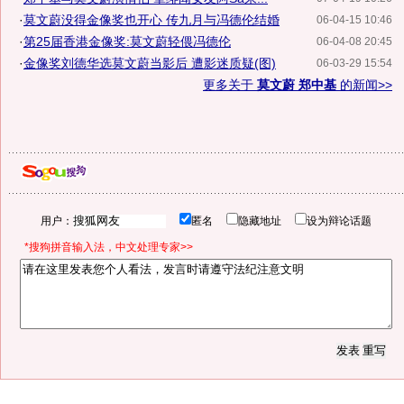
·
莫文蔚没得金像奖也开心 传九月与冯德伦结婚
06-04-15 10:46
·
第25届香港金像奖:莫文蔚轻偎冯德伦
06-04-08 20:45
·
金像奖刘德华选莫文蔚当影后 遭影迷质疑(图)
06-03-29 15:54
更多关于
莫文蔚 郑中基
的新闻>>
用户：
匿名
隐藏地址
设为辩论话题
*搜狗拼音输入法，中文处理专家>>