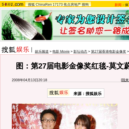
搜狐
ChinaRen
17173
焦点房地产
搜狗
新闻
-
体
娱乐频道
>
电影 Movie
>
影坛动态
>
第27届香港电影金像奖
图：第27届电影金像奖红毯-莫文
2008年04月13日20:18
[
我来
来源：搜狐娱乐